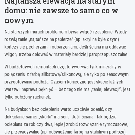
Najtańsza elewacja na starym
domu: nie zawsze to samo co w
nowym
Na starszych murach problemem bywa wilgoć i zasolenie. Wtedy
rozwiązanie „najtańsze na papierze” (np. akryl na byle czym)
kończy się pęcherzami i odparzeniami. Jeśli ściana ma oddawać
wilgoć, trzeba celować w materiały bardziej paroprzepuszczalne.
W budżetowych remontach często wygrywa tynk mineralny w
połączeniu z farbą silikatową/silikonową, ale tylko po sensownym
przygotowaniu podłoża. Czasem konieczne jest skucie luźnych
warstw i naprawa pęknięć — bez tego nie ma „taniej elewacji”, jest
tylko odłożony rachunek.
Na budynkach bez ocieplenia warto uczciwie ocenić, czy
dokładanie samej „skórki” ma sens. Jeśli ściana i tak będzie
ocieplana za rok czy dwa, lepiej zrobić rozwiązanie tymczasowe,
ale przewidywalne (np. odświeżenie farbą na stabilnym podłożu),