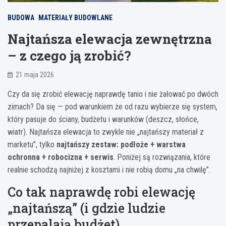
BUDOWA
MATERIAŁY BUDOWLANE
Najtańsza elewacja zewnętrzna
– z czego ją zrobić?
21 maja 2026
Czy da się zrobić elewację naprawdę tanio i nie żałować po dwóch
zimach? Da się — pod warunkiem że od razu wybierze się system,
który pasuje do ściany, budżetu i warunków (deszcz, słońce,
wiatr). Najtańsza elewacja to zwykle nie „najtańszy materiał z
marketu”, tylko
najtańszy zestaw: podłoże + warstwa
ochronna + robocizna + serwis
. Poniżej są rozwiązania, które
realnie schodzą najniżej z kosztami i nie robią domu „na chwilę”.
Co tak naprawdę robi elewację
„najtańszą” (i gdzie ludzie
przepalają budżet)