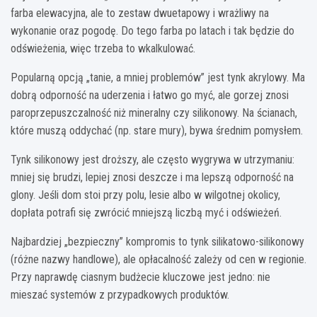
farba elewacyjna, ale to zestaw dwuetapowy i wrażliwy na
wykonanie oraz pogodę. Do tego farba po latach i tak będzie do
odświeżenia, więc trzeba to wkalkulować.
Popularną opcją „tanie, a mniej problemów” jest tynk akrylowy. Ma
dobrą odporność na uderzenia i łatwo go myć, ale gorzej znosi
paroprzepuszczalność niż mineralny czy silikonowy. Na ścianach,
które muszą oddychać (np. stare mury), bywa średnim pomysłem.
Tynk silikonowy jest droższy, ale często wygrywa w utrzymaniu:
mniej się brudzi, lepiej znosi deszcze i ma lepszą odporność na
glony. Jeśli dom stoi przy polu, lesie albo w wilgotnej okolicy,
dopłata potrafi się zwrócić mniejszą liczbą myć i odświeżeń.
Najbardziej „bezpieczny” kompromis to tynk silikatowo-silikonowy
(różne nazwy handlowe), ale opłacalność zależy od cen w regionie.
Przy naprawdę ciasnym budżecie kluczowe jest jedno: nie
mieszać systemów z przypadkowych produktów.