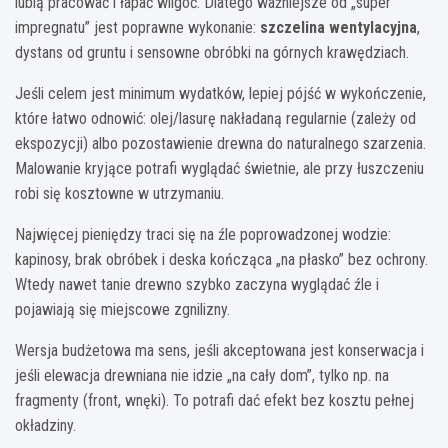
lubią pracować i łapać wilgoć. Dlatego ważniejsze od „super
impregnatu” jest poprawne wykonanie:
szczelina wentylacyjna
,
dystans od gruntu i sensowne obróbki na górnych krawędziach.
Jeśli celem jest minimum wydatków, lepiej pójść w wykończenie,
które łatwo odnowić: olej/lasurę nakładaną regularnie (zależy od
ekspozycji) albo pozostawienie drewna do naturalnego szarzenia.
Malowanie kryjące potrafi wyglądać świetnie, ale przy łuszczeniu
robi się kosztowne w utrzymaniu.
Najwięcej pieniędzy traci się na źle poprowadzonej wodzie:
kapinosy, brak obróbek i deska kończąca „na płasko” bez ochrony.
Wtedy nawet tanie drewno szybko zaczyna wyglądać źle i
pojawiają się miejscowe zgnilizny.
Wersja budżetowa ma sens, jeśli akceptowana jest konserwacja i
jeśli elewacja drewniana nie idzie „na cały dom”, tylko np. na
fragmenty (front, wnęki). To potrafi dać efekt bez kosztu pełnej
okładziny.