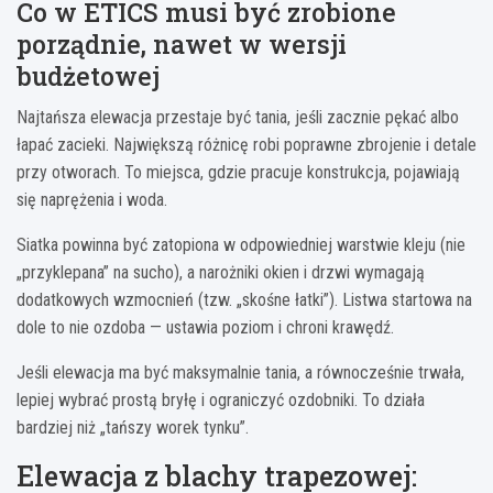
Co w ETICS musi być zrobione
porządnie, nawet w wersji
budżetowej
Najtańsza elewacja przestaje być tania, jeśli zacznie pękać albo
łapać zacieki. Największą różnicę robi poprawne zbrojenie i detale
przy otworach. To miejsca, gdzie pracuje konstrukcja, pojawiają
się naprężenia i woda.
Siatka powinna być zatopiona w odpowiedniej warstwie kleju (nie
„przyklepana” na sucho), a narożniki okien i drzwi wymagają
dodatkowych wzmocnień (tzw. „skośne łatki”). Listwa startowa na
dole to nie ozdoba — ustawia poziom i chroni krawędź.
Jeśli elewacja ma być maksymalnie tania, a równocześnie trwała,
lepiej wybrać prostą bryłę i ograniczyć ozdobniki. To działa
bardziej niż „tańszy worek tynku”.
Elewacja z blachy trapezowej: