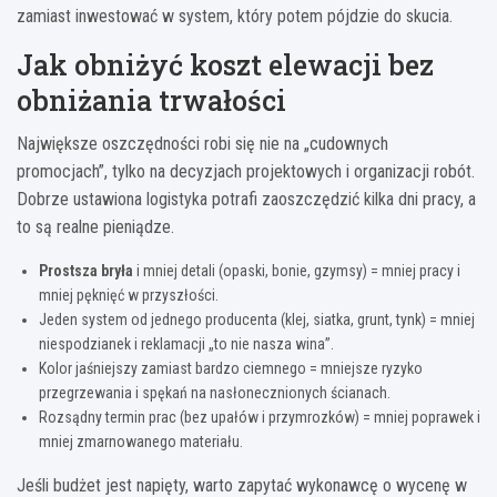
zamiast inwestować w system, który potem pójdzie do skucia.
Jak obniżyć koszt elewacji bez
obniżania trwałości
Największe oszczędności robi się nie na „cudownych
promocjach”, tylko na decyzjach projektowych i organizacji robót.
Dobrze ustawiona logistyka potrafi zaoszczędzić kilka dni pracy, a
to są realne pieniądze.
Prostsza bryła
i mniej detali (opaski, bonie, gzymsy) = mniej pracy i
mniej pęknięć w przyszłości.
Jeden system od jednego producenta (klej, siatka, grunt, tynk) = mniej
niespodzianek i reklamacji „to nie nasza wina”.
Kolor jaśniejszy zamiast bardzo ciemnego = mniejsze ryzyko
przegrzewania i spękań na nasłonecznionych ścianach.
Rozsądny termin prac (bez upałów i przymrozków) = mniej poprawek i
mniej zmarnowanego materiału.
Jeśli budżet jest napięty, warto zapytać wykonawcę o wycenę w