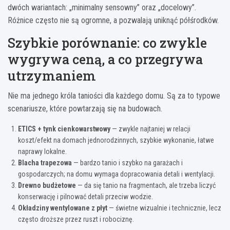
dwóch wariantach: „minimalny sensowny” oraz „docelowy”.
Różnice często nie są ogromne, a pozwalają uniknąć półśrodków.
Szybkie porównanie: co zwykle
wygrywa ceną, a co przegrywa
utrzymaniem
Nie ma jednego króla taniości dla każdego domu. Są za to typowe
scenariusze, które powtarzają się na budowach.
ETICS + tynk cienkowarstwowy
— zwykle najtaniej w relacji
koszt/efekt na domach jednorodzinnych, szybkie wykonanie, łatwe
naprawy lokalne.
Blacha trapezowa
— bardzo tanio i szybko na garażach i
gospodarczych; na domu wymaga dopracowania detali i wentylacji.
Drewno budżetowe
— da się tanio na fragmentach, ale trzeba liczyć
konserwację i pilnować detali przeciw wodzie.
Okładziny wentylowane z płyt
— świetne wizualnie i technicznie, lecz
często droższe przez ruszt i robociznę.