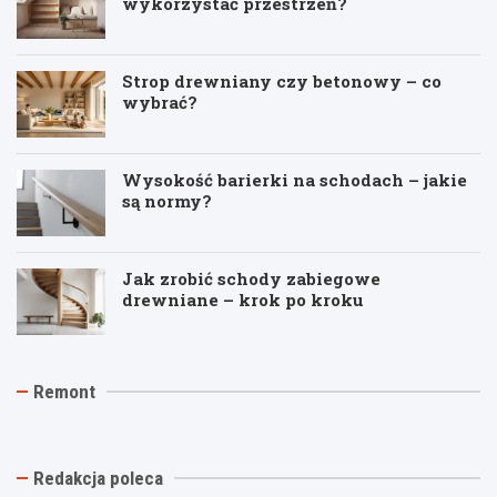
wykorzystać przestrzeń?
Strop drewniany czy betonowy – co
wybrać?
Wysokość barierki na schodach – jakie
są normy?
Jak zrobić schody zabiegowe
drewniane – krok po kroku
J
T
R
Remont
a
y
e
k
n
m
t
k
o
a
i
n
n
n
t
Redakcja poleca