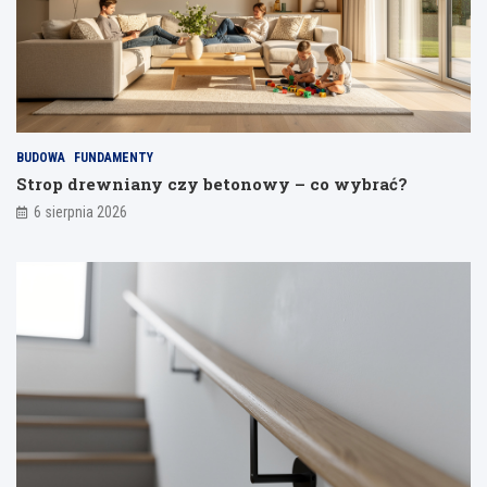
o
o
d
d
s
e
p
l
a
i
j
a
BUDOWA
FUNDAMENTY
n
Strop drewniany czy betonowy – co wybrać?
i
a
6 sierpnia 2026