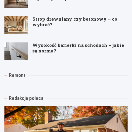
Strop drewniany czy betonowy – co
wybrać?
Wysokość barierki na schodach – jakie
są normy?
J
T
R
Remont
a
y
e
k
n
m
t
k
o
a
i
n
n
n
t
Redakcja poleca
i
a
p
o
s
o
w
t
d
y
a
k
k
r
l
o
ą
u