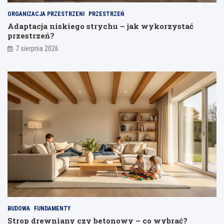
j
ORGANIZACJA PRZESTRZENI
PRZESTRZEŃ
a
Adaptacja niskiego strychu – jak wykorzystać
n
przestrzeń?
i
a
7 sierpnia 2026
BUDOWA
FUNDAMENTY
Strop drewniany czy betonowy – co wybrać?