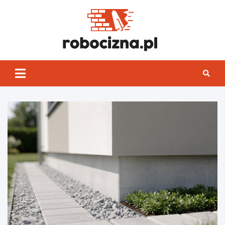
Skip
to
content
Robocizn