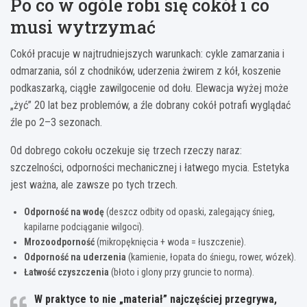
Po co w ogóle robi się cokół i co
musi wytrzymać
Cokół pracuje w najtrudniejszych warunkach: cykle zamarzania i
odmarzania, sól z chodników, uderzenia żwirem z kół, koszenie
podkaszarką, ciągłe zawilgocenie od dołu. Elewacja wyżej może
„żyć” 20 lat bez problemów, a źle dobrany cokół potrafi wyglądać
źle po 2–3 sezonach.
Od dobrego cokołu oczekuje się trzech rzeczy naraz:
szczelności, odporności mechanicznej i łatwego mycia. Estetyka
jest ważna, ale zawsze po tych trzech.
Odporność na wodę
(deszcz odbity od opaski, zalegający śnieg,
kapilarne podciąganie wilgoci).
Mrozoodporność
(mikropęknięcia + woda = łuszczenie).
Odporność na uderzenia
(kamienie, łopata do śniegu, rower, wózek).
Łatwość czyszczenia
(błoto i glony przy gruncie to norma).
W praktyce to nie „materiał” najczęściej przegrywa,