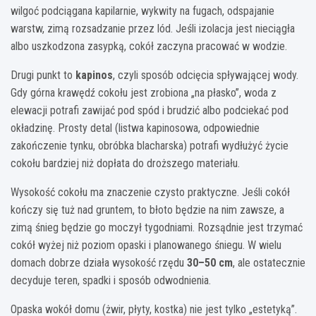
wilgoć podciągana kapilarnie, wykwity na fugach, odspajanie
warstw, zimą rozsadzanie przez lód. Jeśli izolacja jest nieciągła
albo uszkodzona zasypką, cokół zaczyna pracować w wodzie.
Drugi punkt to
kapinos
, czyli sposób odcięcia spływającej wody.
Gdy górna krawędź cokołu jest zrobiona „na płasko”, woda z
elewacji potrafi zawijać pod spód i brudzić albo podciekać pod
okładzinę. Prosty detal (listwa kapinosowa, odpowiednie
zakończenie tynku, obróbka blacharska) potrafi wydłużyć życie
cokołu bardziej niż dopłata do droższego materiału.
Wysokość cokołu ma znaczenie czysto praktyczne. Jeśli cokół
kończy się tuż nad gruntem, to błoto będzie na nim zawsze, a
zimą śnieg będzie go moczył tygodniami. Rozsądnie jest trzymać
cokół wyżej niż poziom opaski i planowanego śniegu. W wielu
domach dobrze działa wysokość rzędu
30–50 cm
, ale ostatecznie
decyduje teren, spadki i sposób odwodnienia.
Opaska wokół domu (żwir, płyty, kostka) nie jest tylko „estetyką”.