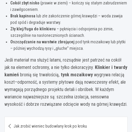
Cokół zbyt nisko
(prawie w ziemi) – kończy się stałym zabrudzeniem
i zawilgoceniem.
Brak kapinosa
lub złe zakończenie górnej krawędzi – woda zawija
pod spód i degraduje warstwy.
Zły klej/fuga do klinkieru
– pęknięcia i odspojenia po zimie,
szczególnie na nasłonecznionych ścianach.
Oszczędzanie na warstwie zbrojącej
pod tynk mozaikowy lub płytki
– później wychodzą rysy i „głuche” miejsca.
Jeśli materiał ma służyć latami, rozsądnie jest patrzeć na cokół
jak na element ochronny, a nie tylko dekoracyjny.
Klinkier i twardy
kamień
bronią się trwałością,
tynk mozaikowy
wygrywa relacją
koszt–odporność, a systemy płytowe dają nowoczesny efekt, ale
wymagają porządnego projektu detali i obróbek. W każdym
wariancie najważniejsze są: szczelna izolacja, sensowna
wysokość i dobrze rozwiązane odcięcie wody na górnej krawędzi.
Nawigacja
Jak zrobić wieniec budowlany krok po kroku
wpisu