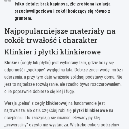
tylko detale: brak kapinosa, źle zrobiona izolacja
przeciwwilgociowa i cokół kończący się równo z
gruntem.
Najpopularniejsze materiały na
cokół: trwałość i charakter
Klinkier i płytki klinkierowe
Klinkier
(cegły lub płytki) jest wybierany tam, gdzie liczy się
odporność i „spokojny” wygląd na lata. Dobrze znosi wodę, mróz i
uderzenia, a przy tym daje wrażenie solidnej podstawy domu. Nie
jest to najtańsze rozwiązanie, ale rzadko bywa rozczarowaniem,
o ile poprawnie dobierze się klej i fugę.
Wersja „pełna” z cegły klinkierowej na fundamencie jest
najtrwalsza, ale dziś częściej robi się
płytki klinkierowe
na
ociepleniu. I tu zaczynają się niuanse: elewacyjny klej
„uniwersalny” często nie wystarcza. W strefie cokołu potrzebny