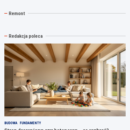
J
T
R
Remont
a
y
e
k
n
m
t
k
o
a
i
n
n
n
t
Redakcja poleca
i
a
p
o
s
o
w
t
d
y
a
k
k
r
l
o
ą
u
ń
e
c
c
l
z
z
e
c
y
w
z
ć
a
y
s
c
w
c
j
ł
h
ę
a
o
–
s
BUDOWA
FUNDAMENTY
d
j
n
y
a
a
Strop drewniany czy betonowy – co wybrać?