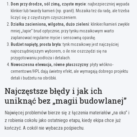
Dom przy drodze, sól zimą, częste mycie
: najbezpieczniej wypada
klinkier lub twardy kamień (np. granit). Mozaika też da radę, ale trzeba
liczyć się z częstszym czyszczeniem.
Działka zacieniona, wilgotna, dużo zieleni
: klinkier/kamień zwykle
mniej „łapie” brud optycznie; przy tynku mozaikowym warto
zaplanować regularne mycie i sensowną opaskę.
Budżet napięty, prosta bryła
: tynk mozaikowy jest najczęściej
najrozsądniejszym wyborem, o ile nie oszczędzi się na
przygotowaniu podłoża i detalach.
Nowoczesna elewacja, równe płaszczyzny
: płyty włókno-
cementowe/HPL dają świetny efekt, ale wymagają dobrego projektu
detali i budżetu na obróbki.
Najczęstsze błędy i jak ich
uniknąć bez „magii budowlanej”
Najwięcej problemów bierze się z łączenia materiałów „na oko” i
z robienia cokołu jako ostatniego etapu, kiedy ekipa chce już
kończyć. A cokół nie wybacza pośpiechu.