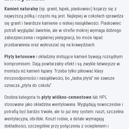
Kamień naturalny
(np. granit, łupek, piaskowiec) kojarzy się z
najwyższą półką i często nią jest. Najlepiej w cokołach sprawdza
się granit i twardsze kamienie o niskiej nasiąkliwości. Piaskowiec
potrafi wyglądać świetnie, ale w strefie mokrej wymaga dobrego
zabezpieczenia i regularnej pielęgnacji, bo może łapać
przebarwienia oraz wykruszać się na krawędziach.
Płyty betonowe
i okładziny imitujące kamień bywają rozsądnym
kompromisem. Dają powtarzalny efekt i są zwykle łatwiejsze w
montażu niż kamień łupany. Trzeba tylko pilnować klasy
mrozoodporności i nasiąkliwości, bo „ładna płyta” nie zawsze
oznacza „płyta do cokołu”.
Osobna kategoria to
płyty włókno-cementowe
lub HPL
stosowane jako okładzina wentylowana. Wyglądają nowocześnie i
potrafią być bardzo trwałe, ale to już inny system: ruszt, szczelina
wentylacyjna, obróbki. Koszt rośnie, a detale wymagają
dokładności, szczególnie przy połączeniu z ociepleniem i