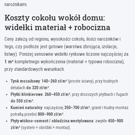
narożnikami.
Koszty cokołu wokół domu:
widełki materiał + robocizna
Ceny zależą od regionu, wysokości cokołu, ilości narożników i
tego, czy podłoże jest gotowe (warstwa zbrojąca, izolacje,
listwy). Poniżej sensowne widełki rynkowe liczone najczęściej za
1 m²
kompletnego wykończenia (materiał + typowa robocizna),
przy standardowych warunkach.
Tynk mozaikowy
:
140–260 zł/m²
(proste ściany), przy trudnych
detalach
do 320 zł/m²
.
Płytki klinkierowe
:
260–450 zł/m²
, przy droższych płytkach i fugach
do 550 zł/m²
.
Kamień naturalny
: najczęściej
350–700 zł/m²
, granit i trudny montaż
potrafią przebić
800–900 zł/m²
.
Płyty włókno-cement / okładzina wentylowana
: zwykle
450–900
zł/m²
(system + obróbki + montaż).