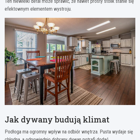
Ten niewielki detal może sprawić, że nawet prosty stolik stanie się
efektownym elementem wystroju.
Jak dywany budują klimat
Podłoga ma ogromny wpływ na odbiór wnętrza. Pusta wydaje się
chłodna, a odpowiednio dobrany dywan potrafi dodać