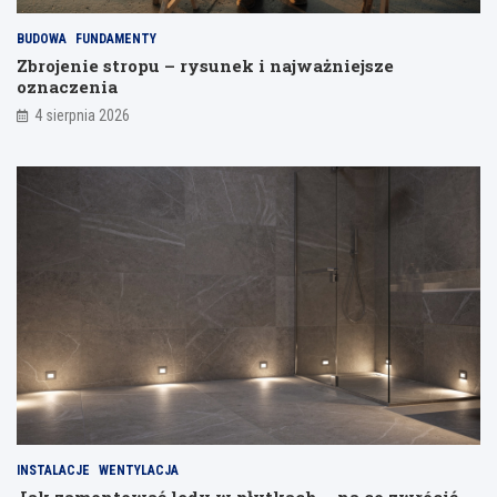
a
n
BUDOWA
FUNDAMENTY
i
Zbrojenie stropu – rysunek i najważniejsze
a
oznaczenia
4 sierpnia 2026
INSTALACJE
WENTYLACJA
Jak zamontować ledy w płytkach – na co zwrócić