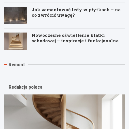
Jak zamontować ledy w płytkach – na
co zwrócić uwagę?
Nowoczesne oświetlenie klatki
schodowej – inspiracje i funkcjonalne
pomysły
J
T
R
Remont
a
y
e
k
n
m
t
k
o
a
i
n
n
n
t
Redakcja poleca
i
a
p
o
s
o
w
t
d
y
a
k
k
r
l
o
ą
u
ń
e
c