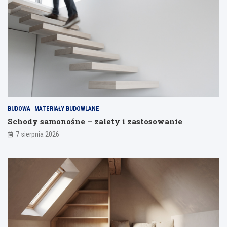
k
n
ą
ć
o
d
s
p
a
j
a
BUDOWA
MATERIAŁY BUDOWLANE
n
Schody samonośne – zalety i zastosowanie
i
a
7 sierpnia 2026