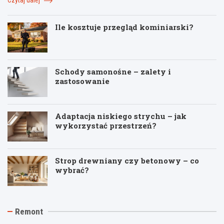
Czytaj dalej
Ile kosztuje przegląd kominiarski?
Schody samonośne – zalety i
zastosowanie
Adaptacja niskiego strychu – jak
wykorzystać przestrzeń?
Strop drewniany czy betonowy – co
wybrać?
K
J
T
Remont
o
a
y
s
k
n