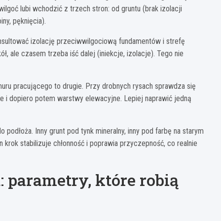
goć lubi wchodzić z trzech stron: od gruntu (brak izolacji
iny, pęknięcia).
nsultować izolację przeciwwilgociową fundamentów i strefę
 ale czasem trzeba iść dalej (iniekcje, izolacje). Tego nie
 muru pracującego to drugie. Przy drobnych rysach sprawdza się
ne i dopiero potem warstwy elewacyjne. Lepiej naprawić jedną
o podłoża. Inny grunt pod tynk mineralny, inny pod farbę na starym
krok stabilizuje chłonność i poprawia przyczepność, co realnie
: parametry, które robią