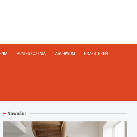
na.pl
ENIA
POMIESZCZENIA
ARCHIWUM
PRZESTRZEŃ
Nowości