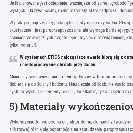
Jeśli planowane jest ocieplenie, ważniejsze od samej „grubości
występują krzywe ściany, różne materiały, stare nadproża i dobud
W praktyce najczęściej pada pytanie: styropian czy wełna. Styropia
akustycznie i jest paroprzepuszczalna, ale wymaga bardziej rygo
ścianach zewnętrznych często lepiej myśleć o rozwiązaniach, które
tylko materiał).
W systemach ETICS najczęstsze awarie biorą się z detal
i niedopracowane obróbki przy dachu.
Minimalny sensowny standard energetyczny w termomodernizacji
dobiera się do ściany i budżetu. Niezależnie od liczb, nie warto os
systemowych. Te elementy nie są „dodatkami”, tylko szkieletem tr
5) Materiały wykończeniowe
Wykończenie to miejsce na charakter domu, ale nadal z twardymi 
silikatowe) różnią się odpornością na zabrudzenia, paroprzepuszc