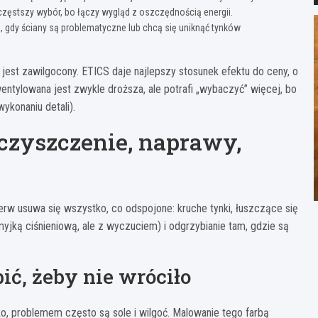
jczęstszy wybór, bo łączy wygląd z oszczędnością energii.
, gdy ściany są problematyczne lub chcą się uniknąć tynków
 jest zawilgocony. ETICS daje najlepszy stosunek efektu do ceny, o
ntylowana jest zwykle droższa, ale potrafi „wybaczyć” więcej, bo
ykonaniu detali).
 czyszczenie, naprawy,
erw usuwa się wszystko, co odspojone: kruche tynki, łuszczące się
yjką ciśnieniową, ale z wyczuciem) i odgrzybianie tam, gdzie są
bić, żeby nie wróciło
stko, problemem często są sole i wilgoć. Malowanie tego farbą