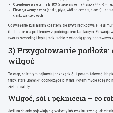
Ocieplenie w systemie ETICS
(styropian/wełna + siatka + tynk) – na
Elewacja wentylowana
(deska, płyta, włókno-cement, blacha) – dobra
cienkowarstwowych.
Odświeżenie kusi niskim kosztem, ale bywa krótkotrwałe, jeśli mur
ile dom nie ma problemów z podciąganiem kapilarnym. Elewacja we
tworzy szczelinę i lepiej radzi sobie z wilgocią (przy poprawnym w
3) Przygotowanie podłoża:
wilgoć
To etap, na którym najłatwiej oszczędzić… i potem żałować. Najpi
farby, stare „baranki” odchodzące płatami. Potem mycie (często m
zielone naloty.
Wilgoć, sól i pęknięcia – co ro
Jeśli na ścianie pojawiają się wykwity lub tynk kruszy się jak cia