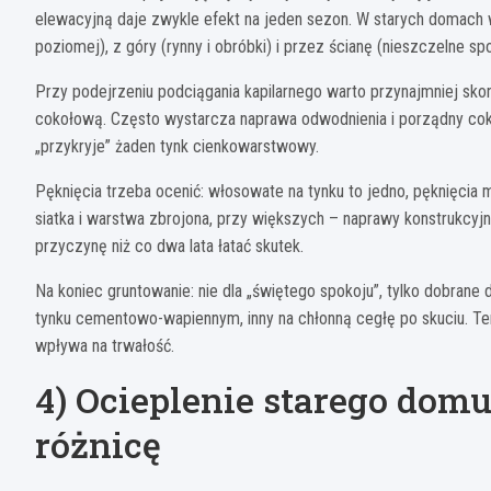
elewacyjną daje zwykle efekt na jeden sezon. W starych domach wil
poziomej), z góry (rynny i obróbki) i przez ścianę (nieszczelne spo
Przy podejrzeniu podciągania kapilarnego warto przynajmniej sko
cokołową. Często wystarcza naprawa odwodnienia i porządny cokół,
„przykryje” żaden tynk cienkowarstwowy.
Pęknięcia trzeba ocenić: włosowate na tynku to jedno, pęknięcia
siatka i warstwa zbrojona, przy większych – naprawy konstrukcyj
przyczynę niż co dwa lata łatać skutek.
Na koniec gruntowanie: nie dla „świętego spokoju”, tylko dobrane d
tynku cementowo-wapiennym, inny na chłonną cegłę po skuciu. Ten 
wpływa na trwałość.
4) Ocieplenie starego domu
różnicę