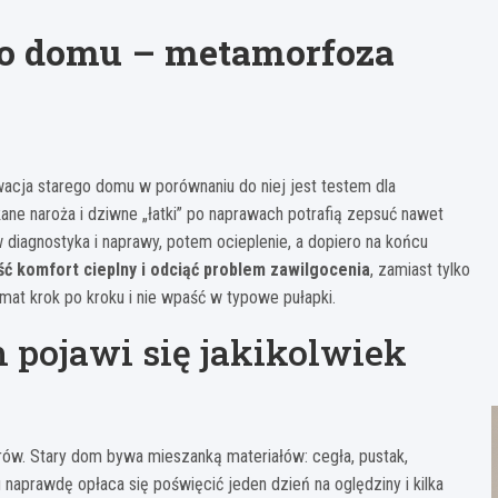
go domu – metamorfoza
acja starego domu w porównaniu do niej jest testem dla
ękane naroża i dziwne „łatki” po naprawach potrafią zepsuć nawet
rw diagnostyka i naprawy, potem ocieplenie, a dopiero na końcu
ć komfort cieplny i odciąć problem zawilgocenia
, zamiast tylko
emat krok po kroku i nie wpaść w typowe pułapki.
m pojawi się jakikolwiek
orów. Stary dom bywa mieszanką materiałów: cegła, pustak,
u naprawdę opłaca się poświęcić jeden dzień na oględziny i kilka