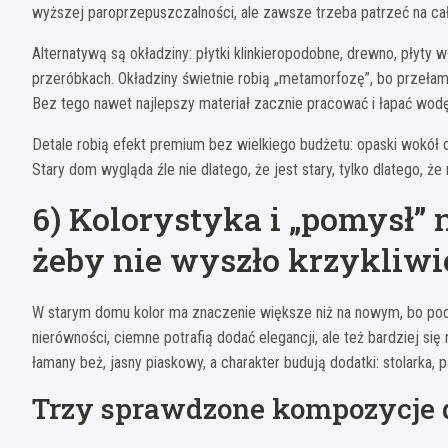
wyższej paroprzepuszczalności, ale zawsze trzeba patrzeć na cał
Alternatywą są okładziny: płytki klinkieropodobne, drewno, pły
przeróbkach. Okładziny świetnie robią „metamorfozę”, bo przełam
Bez tego nawet najlepszy materiał zacznie pracować i łapać wodę
Detale robią efekt premium bez wielkiego budżetu: opaski wokół 
Stary dom wygląda źle nie dlatego, że jest stary, tylko dlatego,
6) Kolorystyka i „pomysł” n
żeby nie wyszło krzykliwi
W starym domu kolor ma znaczenie większe niż na nowym, bo podk
nierówności, ciemne potrafią dodać elegancji, ale też bardziej się
łamany beż, jasny piaskowy, a charakter budują dodatki: stolarka, 
Trzy sprawdzone kompozycje 