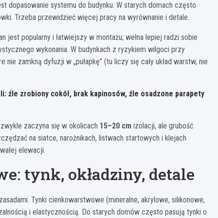
” jest dopasowanie systemu do budynku. W starych domach często
ówki. Trzeba przewidzieć więcej pracy na wyrównanie i detale.
n jest popularny i łatwiejszy w montażu; wełna lepiej radzi sobie
rystycznego wykonania. W budynkach z ryzykiem wilgoci przy
 nie zamkną dyfuzji w „pułapkę” (tu liczy się cały układ warstw, nie
i:
źle zrobiony cokół, brak kapinosów, źle osadzone parapety
 zwykle zaczyna się w okolicach
15–20 cm
izolacji, ale grubość
zczędzać na siatce, narożnikach, listwach startowych i klejach
wałej elewacji.
: tynk, okładziny, detale
zasadami. Tynki cienkowarstwowe (mineralne, akrylowe, silikonowe,
zalnością i elastycznością. Do starych domów często pasują tynki o