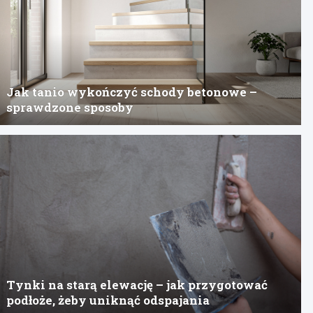
Jak tanio wykończyć schody betonowe –
sprawdzone sposoby
Tynki na starą elewację – jak przygotować
podłoże, żeby uniknąć odspajania