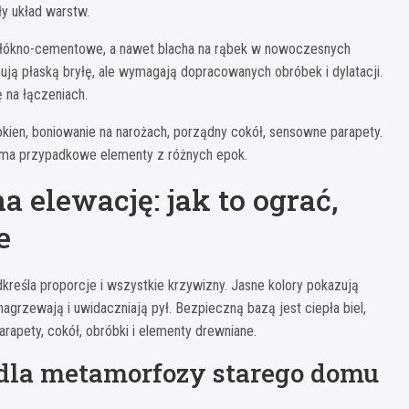
y układ warstw.
ty włókno-cementowe, a nawet blacha na rąbek w nowoczesnych
ują płaską bryłę, ale wymagają dopracowanych obróbek i dylatacji.
 na łączeniach.
okien, boniowanie na narożach, porządny cokół, sensowne parapety.
 że ma przypadkowe elementy z różnych epok.
a elewację: jak to ograć,
e
reśla proporcje i wszystkie krzywizny. Jasne kolory pokazują
 nagrzewają i uwidaczniają pył. Bezpieczną bazą jest ciepła biel,
parapety, cokół, obróbki i elementy drewniane.
dla metamorfozy starego domu