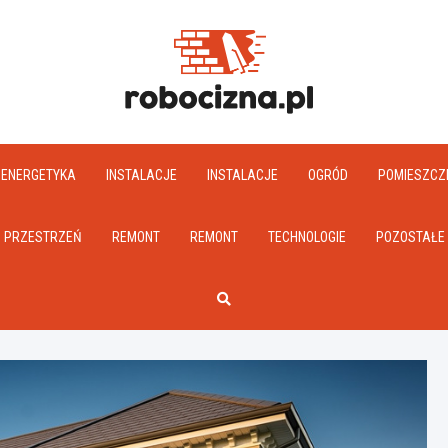
Robociz
ENERGETYKA
INSTALACJE
INSTALACJE
OGRÓD
POMIESZCZ
PRZESTRZEŃ
REMONT
REMONT
TECHNOLOGIE
POZOSTAŁE