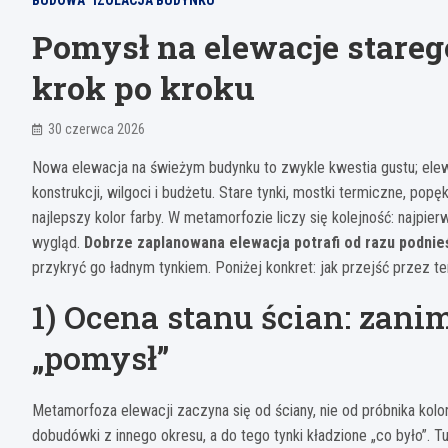
BUDOWA
IZOLACJA BUDYNKU
Pomysł na elewacje stare
krok po kroku
30 czerwca 2026
Nowa elewacja na świeżym budynku to zwykle kwestia gustu; elew
konstrukcji, wilgoci i budżetu. Stare tynki, mostki termiczne, pop
najlepszy kolor farby. W metamorfozie liczy się kolejność: najpie
wygląd.
Dobrze zaplanowana elewacja potrafi od razu podnieś
przykryć go ładnym tynkiem. Poniżej konkret: jak przejść przez t
1) Ocena stanu ścian: zani
„pomysł”
Metamorfoza elewacji zaczyna się od ściany, nie od próbnika kol
dobudówki z innego okresu, a do tego tynki kładzione „co było”. T