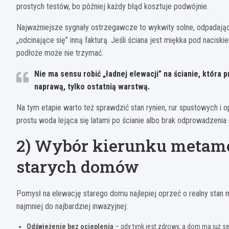
prostych testów, bo później każdy błąd kosztuje podwójnie.
Najważniejsze sygnały ostrzegawcze to wykwity solne, odpadające
„odcinające się” inną fakturą. Jeśli ściana jest miękka pod naciski
podłoże może nie trzymać.
Nie ma sensu robić „ładnej elewacji” na ścianie, która p
naprawą, tylko ostatnią warstwą.
Na tym etapie warto też sprawdzić stan rynien, rur spustowych i 
prostu woda lejąca się latami po ścianie albo brak odprowadzenia
2) Wybór kierunku metamor
starych domów
Pomysł na elewację starego domu najlepiej oprzeć o realny stan 
najmniej do najbardziej inwazyjnej:
Odświeżenie bez ocieplenia
– gdy tynk jest zdrowy, a dom ma już 