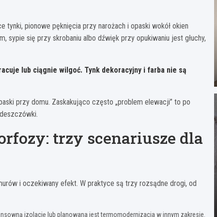
 tynki, pionowe pęknięcia przy narożach i opaski wokół okien
em, sypie się przy skrobaniu albo dźwięk przy opukiwaniu jest głuchy,
racuje lub ciągnie wilgoć.
Tynk dekoracyjny i farba nie są
opaski przy domu. Zaskakująco często „problem elewacji” to po
 deszczówki.
fozy: trzy scenariusze dla
murów i oczekiwany efekt. W praktyce są trzy rozsądne drogi, od
sensowną izolację lub planowana jest termomodernizacja w innym zakresie.