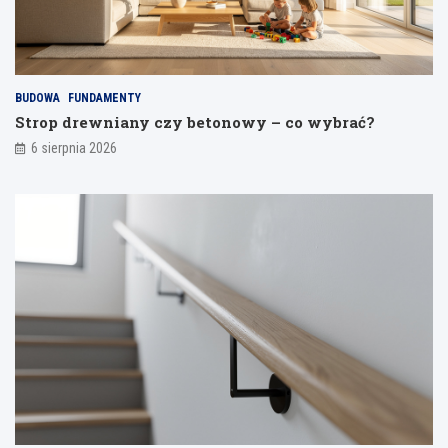
s
e
p
l
a
i
j
a
BUDOWA
FUNDAMENTY
n
Strop drewniany czy betonowy – co wybrać?
i
a
6 sierpnia 2026