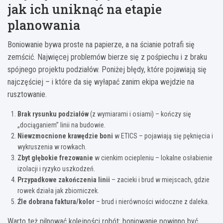
jak ich uniknąć na etapie
planowania
Boniowanie bywa proste na papierze, a na ścianie potrafi się
zemścić. Najwięcej problemów bierze się z pośpiechu i z braku
spójnego projektu podziałów. Poniżej błędy, które pojawiają się
najczęściej – i które da się wyłapać zanim ekipa wejdzie na
rusztowanie.
Brak rysunku podziałów
(z wymiarami i osiami) – kończy się
„dociąganiem” linii na budowie.
Niewzmocnione krawędzie boni
w ETICS – pojawiają się pęknięcia i
wykruszenia w rowkach.
Zbyt głębokie frezowanie
w cienkim ociepleniu – lokalne osłabienie
izolacji i ryzyko uszkodzeń.
Przypadkowe zakończenia linii
– zacieki i brud w miejscach, gdzie
rowek działa jak zbiorniczek.
Źle dobrana faktura/kolor
– brud i nierówności widoczne z daleka.
Warto też pilnować kolejności robót: boniowanie powinno być