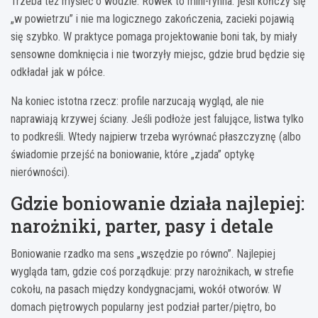
Trzeba też myśleć o wodzie. Rowek to mini-rynna: jeśli kończy się
„w powietrzu” i nie ma logicznego zakończenia, zacieki pojawią
się szybko. W praktyce pomaga projektowanie boni tak, by miały
sensowne domknięcia i nie tworzyły miejsc, gdzie brud będzie się
odkładał jak w półce.
Na koniec istotna rzecz: profile narzucają wygląd, ale nie
naprawiają krzywej ściany. Jeśli podłoże jest falujące, listwa tylko
to podkreśli. Wtedy najpierw trzeba wyrównać płaszczyznę (albo
świadomie przejść na boniowanie, które „zjada” optykę
nierówności).
Gdzie boniowanie działa najlepiej:
narożniki, parter, pasy i detale
Boniowanie rzadko ma sens „wszędzie po równo”. Najlepiej
wygląda tam, gdzie coś porządkuje: przy narożnikach, w strefie
cokołu, na pasach między kondygnacjami, wokół otworów. W
domach piętrowych popularny jest podział parter/piętro, bo