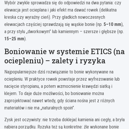
Wybór zwykle sprowadza się do odpowiedzi na dwa pytania: czy
elewacja jest ocieplana i jaki efekt ma dawać rowek (delikatna
kreska czy wyraźny cień). Przy gładkich nowoczesnych
elewacjach częściej sprawdzają się wąskie bonie (np.
5–10 mm
),
a przy stylu „dworkowym” lub kamiennym – szersze i głębsze (np.
15–25 mm
).
Boniowanie w systemie ETICS (na
ociepleniu) – zalety i ryzyka
Najpopularniejsze dziś rozwiązanie to bonie wykonywane na
ociepleniu. W praktyce rowek powstaje przez wyfrezowanie lub
nacięcie styropianu, a potem wzmocnienie krawędzi siatką i
klejem. To daje duże możliwości, bo boniowanie można
zaprojektować nawet wtedy, gdy ściana nośna jest z różnych
materiałów i nie ma „naturalnych spoin”.
Zysk jest oczywisty: nie trzeba doklejać kamienia ani cegły, a bryła
nabiera porządku. Ryzyka też są konkretne: źle wykonane bonie