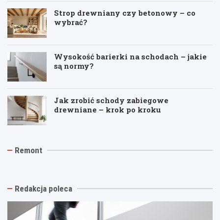
Strop drewniany czy betonowy – co
wybrać?
Wysokość barierki na schodach – jakie
są normy?
Jak zrobić schody zabiegowe
drewniane – krok po kroku
J
T
R
Remont
a
y
e
k
n
m
t
k
o
a
i
n
n
n
t
Redakcja poleca
i
a
p
o
s
o
w
t
d