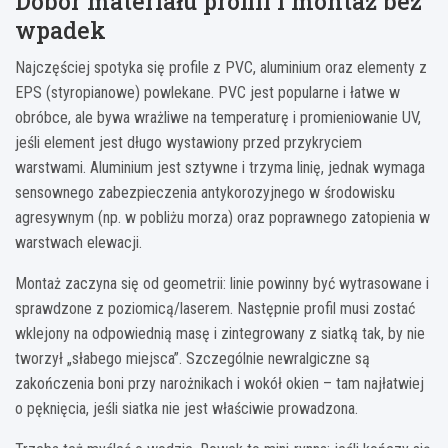
Dobór materiału profili i montaż bez
wpadek
Najczęściej spotyka się profile z PVC, aluminium oraz elementy z
EPS (styropianowe) powlekane. PVC jest popularne i łatwe w
obróbce, ale bywa wrażliwe na temperaturę i promieniowanie UV,
jeśli element jest długo wystawiony przed przykryciem
warstwami. Aluminium jest sztywne i trzyma linię, jednak wymaga
sensownego zabezpieczenia antykorozyjnego w środowisku
agresywnym (np. w pobliżu morza) oraz poprawnego zatopienia w
warstwach elewacji.
Montaż zaczyna się od geometrii: linie powinny być wytrasowane i
sprawdzone z poziomicą/laserem. Następnie profil musi zostać
wklejony na odpowiednią masę i zintegrowany z siatką tak, by nie
tworzył „słabego miejsca”. Szczególnie newralgiczne są
zakończenia boni przy narożnikach i wokół okien – tam najłatwiej
o pęknięcia, jeśli siatka nie jest właściwie prowadzona.