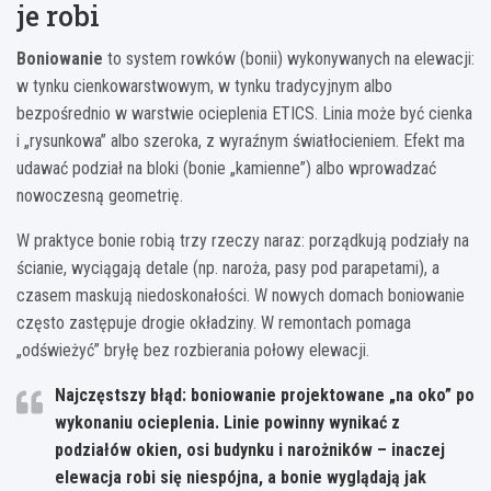
je robi
Boniowanie
to system rowków (bonii) wykonywanych na elewacji:
w tynku cienkowarstwowym, w tynku tradycyjnym albo
bezpośrednio w warstwie ocieplenia ETICS. Linia może być cienka
i „rysunkowa” albo szeroka, z wyraźnym światłocieniem. Efekt ma
udawać podział na bloki (bonie „kamienne”) albo wprowadzać
nowoczesną geometrię.
W praktyce bonie robią trzy rzeczy naraz: porządkują podziały na
ścianie, wyciągają detale (np. naroża, pasy pod parapetami), a
czasem maskują niedoskonałości. W nowych domach boniowanie
często zastępuje drogie okładziny. W remontach pomaga
„odświeżyć” bryłę bez rozbierania połowy elewacji.
Najczęstszy błąd:
boniowanie projektowane „na oko” po
wykonaniu ocieplenia. Linie powinny wynikać z
podziałów okien, osi budynku i narożników – inaczej
elewacja robi się niespójna, a bonie wyglądają jak