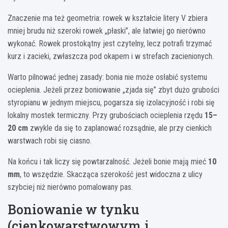
Znaczenie ma też geometria: rowek w kształcie litery V zbiera
mniej brudu niż szeroki rowek „płaski”, ale łatwiej go nierówno
wykonać. Rowek prostokątny jest czytelny, lecz potrafi trzymać
kurz i zacieki, zwłaszcza pod okapem i w strefach zacienionych.
Warto pilnować jednej zasady: bonia nie może osłabić systemu
ocieplenia. Jeżeli przez boniowanie „zjada się” zbyt dużo grubości
styropianu w jednym miejscu, pogarsza się izolacyjność i robi się
lokalny mostek termiczny. Przy grubościach ocieplenia rzędu
15–
20 cm
zwykle da się to zaplanować rozsądnie, ale przy cienkich
warstwach robi się ciasno.
Na końcu i tak liczy się powtarzalność. Jeżeli bonie mają mieć
10
mm
, to wszędzie. Skacząca szerokość jest widoczna z ulicy
szybciej niż nierówno pomalowany pas.
Boniowanie w tynku
(cienkowarstwowym i