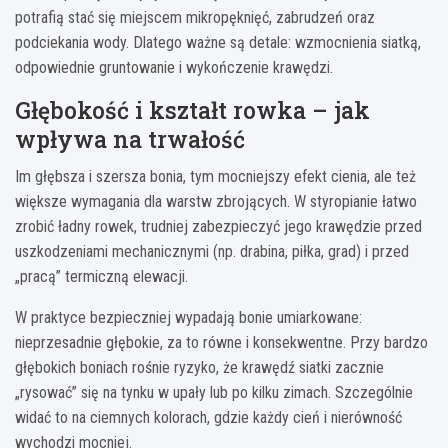
potrafią stać się miejscem mikropęknięć, zabrudzeń oraz
podciekania wody. Dlatego ważne są detale: wzmocnienia siatką,
odpowiednie gruntowanie i wykończenie krawędzi.
Głębokość i kształt rowka – jak
wpływa na trwałość
Im głębsza i szersza bonia, tym mocniejszy efekt cienia, ale też
większe wymagania dla warstw zbrojących. W styropianie łatwo
zrobić ładny rowek, trudniej zabezpieczyć jego krawędzie przed
uszkodzeniami mechanicznymi (np. drabina, piłka, grad) i przed
„pracą” termiczną elewacji.
W praktyce bezpieczniej wypadają bonie umiarkowane:
nieprzesadnie głębokie, za to równe i konsekwentne. Przy bardzo
głębokich boniach rośnie ryzyko, że krawędź siatki zacznie
„rysować” się na tynku w upały lub po kilku zimach. Szczególnie
widać to na ciemnych kolorach, gdzie każdy cień i nierówność
wychodzi mocniej.