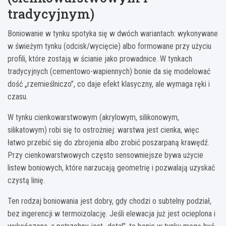
tradycyjnym)
Boniowanie w tynku spotyka się w dwóch wariantach: wykonywane
w świeżym tynku (odcisk/wycięcie) albo formowane przy użyciu
profili, które zostają w ścianie jako prowadnice. W tynkach
tradycyjnych (cementowo-wapiennych) bonie da się modelować
dość „rzemieślniczo”, co daje efekt klasyczny, ale wymaga ręki i
czasu.
W tynku cienkowarstwowym (akrylowym, silikonowym,
silikatowym) robi się to ostrożniej: warstwa jest cienka, więc
łatwo przebić się do zbrojenia albo zrobić poszarpaną krawędź.
Przy cienkowarstwowych często sensowniejsze bywa użycie
listew boniowych, które narzucają geometrię i pozwalają uzyskać
czystą linię.
Ten rodzaj boniowania jest dobry, gdy chodzi o subtelny podział,
bez ingerencji w termoizolację. Jeśli elewacja już jest ocieplona i