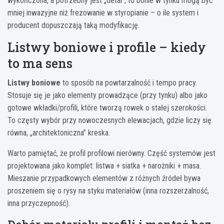
wykończona, a potrzebny jest „detal”, to bonie w tynku mogą być
mniej inwazyjne niż frezowanie w styropianie – o ile system i
producent dopuszczają taką modyfikację.
Listwy boniowe i profile – kiedy
to ma sens
Listwy boniowe
to sposób na powtarzalność i tempo pracy.
Stosuje się je jako elementy prowadzące (przy tynku) albo jako
gotowe wkładki/profili, które tworzą rowek o stałej szerokości.
To częsty wybór przy nowoczesnych elewacjach, gdzie liczy się
równa, „architektoniczna” kreska.
Warto pamiętać, że profil profilowi nierówny. Część systemów jest
projektowana jako komplet: listwa + siatka + narożniki + masa.
Mieszanie przypadkowych elementów z różnych źródeł bywa
proszeniem się o rysy na styku materiałów (inna rozszerzalność,
inna przyczepność).