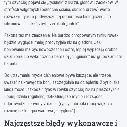
tym szybciej pojawi się „rysunek” z kurzu, glonów i zacieków. W
strefach wilgotnych (północna ściana, okolice drzew) warto
rozważyć tynki o podwyższonej odporności biologicznej, np.
silikonowe, i unikać zbyt szerokich „półek”.
Faktura też ma znaczenie. Na bardzo chropowatym tynku rowek
będzie wyglądał mniej precyzyjnie niż na gładkim. Jeśli
boniowanie ma być nowoczesne i ostre, lepiej wypadają drobne
uziarnienia lub wykończenia bardziej „ciągnione” niż gruboziarniste
baranki.
Do utrzymania: mycie ciśnieniowe bywa kuszące, ale trzeba
uważać na krawędzie boni, szczególnie na ociepleniu. Zbyt bliska
lanca może uszkodzić tynk w rowku szybciej niż na płaszczyźnie.
Lepiej działa regularne, delikatniejsze mycie i rozsądne
odprowadzenie wody z dachu (rynny i obróbki robią większą
różnicę niż kolejna warstwa „antyglonu”).
Najczęstsze błędy wykonawcze i