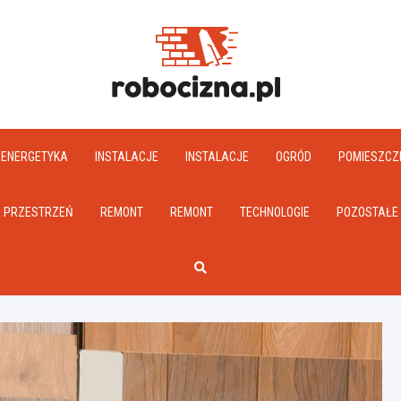
Robociz
ENERGETYKA
INSTALACJE
INSTALACJE
OGRÓD
POMIESZCZ
PRZESTRZEŃ
REMONT
REMONT
TECHNOLOGIE
POZOSTAŁE