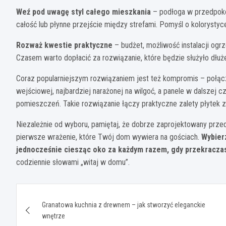
Weź pod uwagę styl całego mieszkania
– podłoga w przedpoko
całość lub płynne przejście między strefami. Pomyśl o kolorystyc
Rozważ kwestie praktyczne
– budżet, możliwość instalacji og
Czasem warto dopłacić za rozwiązanie, które będzie służyło dłuż
Coraz popularniejszym rozwiązaniem jest też kompromis – połącze
wejściowej, najbardziej narażonej na wilgoć, a panele w dalszej 
pomieszczeń. Takie rozwiązanie łączy praktyczne zalety płytek z 
Niezależnie od wyboru, pamiętaj, że dobrze zaprojektowany prze
pierwsze wrażenie, które Twój dom wywiera na gościach.
Wybierz
jednocześnie ciesząc oko za każdym razem, gdy przekracza
codziennie słowami „witaj w domu”.
Nawigacja
Granatowa kuchnia z drewnem – jak stworzyć eleganckie
wpisu
wnętrze