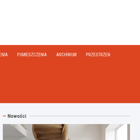
na.pl
ENIA
POMIESZCZENIA
ARCHIWUM
PRZESTRZEŃ
Nowości