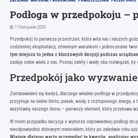
ŁAZIENKA
MATERIAŁY BUDOWLANE
POMIESZCZENIA
PRZEDPOKÓJ
Podłoga w przedpokoju – p
17 listopada 2025
Przedpokój to pierwsza przestrzeń, która wita nas i naszych goś
codziennej eksploatacji, zmiennym warunkom i jednocześnie two
tym miejscu to jedna z kluczowych decyzji podczas urządzan
zadaje sobie wielu z nas. Poznaj zalety i wady obu rozwiązań, b
Przedpokój jako wyzwanie
Zastanawiałeś się kiedyś, dlaczego właśnie podłoga w przedpoko
przyjmuje na siebie błoto, piasek, wodę z roztopionego śniegu, 
wizytówkę naszego domu – pierwszy element, który przykuwa wz
W moim przypadku decyzja o wyborze odpowiedniej podłogi do p
nieodpowiednio dobranym materiałem, który po zaledwie roku użyt
Właśnie dlatego warto przemyśleć tę kwestię, analizując ws