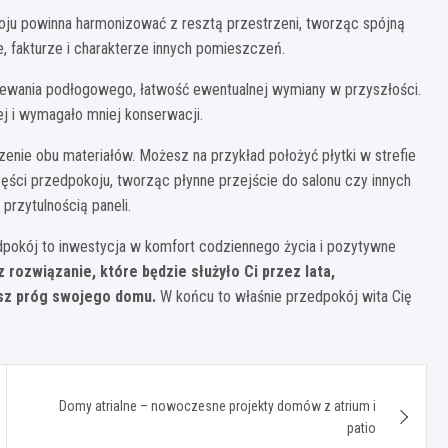
ju powinna harmonizować z resztą przestrzeni, tworząc spójną
e, fakturze i charakterze innych pomieszczeń.
rzewania podłogowego, łatwość ewentualnej wymiany w przyszłości.
ej i wymagało mniej konserwacji.
nie obu materiałów. Możesz na przykład położyć płytki w strefie
części przedpokoju, tworząc płynne przejście do salonu czy innych
przytulnością paneli.
dpokój to inwestycja w komfort codziennego życia i pozytywne
 rozwiązanie, które będzie służyło Ci przez lata,
sz próg swojego domu.
W końcu to właśnie przedpokój wita Cię
Domy atrialne – nowoczesne projekty domów z atrium i
patio