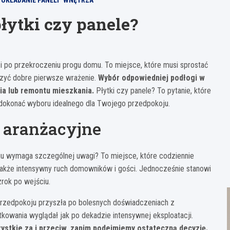
UKŁADANIE PANELI
WNĘTRZA
łytki czy panele?
ci po przekroczeniu progu domu. To miejsce, które musi sprostać
rzyć dobre pierwsze wrażenie.
Wybór odpowiedniej podłogi w
ia lub remontu mieszkania.
Płytki czy panele? To pytanie, które
y dokonać wyboru idealnego dla Twojego przedpokoju.
 aranżacyjne
ju wymaga szczególnej uwagi? To miejsce, które codziennie
a także intensywny ruch domowników i gości. Jednocześnie stanowi
rok po wejściu.
rzedpokoju przyszła po bolesnych doświadczeniach z
kowania wyglądał jak po dekadzie intensywnej eksploatacji.
zystkie za i przeciw, zanim podejmiemy ostateczną decyzję.