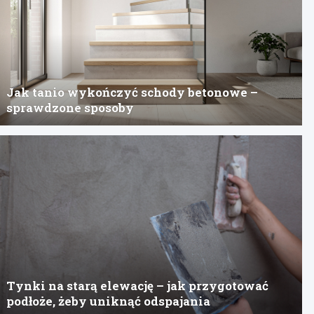
Jak tanio wykończyć schody betonowe –
sprawdzone sposoby
Tynki na starą elewację – jak przygotować
podłoże, żeby uniknąć odspajania