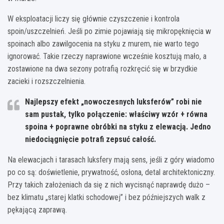
W eksploatacji liczy się głównie czyszczenie i kontrola
spoin/uszczelnień. Jeśli po zimie pojawiają się mikropęknięcia w
spoinach albo zawilgocenia na styku z murem, nie warto tego
ignorować. Takie rzeczy naprawione wcześnie kosztują mało, a
zostawione na dwa sezony potrafią rozkręcić się w brzydkie
zacieki i rozszczelnienia.
Najlepszy efekt „nowoczesnych luksferów”
robi nie
sam pustak, tylko połączenie: właściwy wzór + równa
spoina + poprawne obróbki na styku z elewacją. Jedno
niedociągnięcie potrafi zepsuć całość.
Na elewacjach i tarasach luksfery mają sens, jeśli z góry wiadomo
po co są: doświetlenie, prywatność, osłona, detal architektoniczny.
Przy takich założeniach da się z nich wycisnąć naprawdę dużo –
bez klimatu „starej klatki schodowej” i bez późniejszych walk z
pękającą zaprawą.