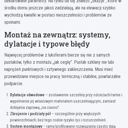
deklarowane parametry. Na rynku da się znaleźć „okazje”, które w
środku domu jeszcze jakoś zadziałają, ale na elewacji szybko
wychodzą kwiatki w postaci nieszczelności i problemów ze
spoinami.
Montaż na zewnątrz: systemy,
dylatacje i typowe błędy
Najwięcej problemów z luksferami bierze się nie z samych
pustaków, tylko z montażu „jak cegłę”. Pustak szklany nie lubi
naprężeń punktowych i sztywnego zakleszczenia. Musi mieć
przewidziane miejsce na pracę termiczną i stabilne, powtarzalne
podparcie.
Dylatacje obwodowe
– zostawienie szczeliny przy ościeżach/ramie i
wypełnienie jej właściwym materiałem uszczelniającym, zamiast
dobijania zaprawą „na ciasno”.
Zbrojenie i podziały pól
– szczególnie przy większych
powierzchniach; bez tego rośnie ryzyko rys i rozszczelnień.
System montażowy
– ramy/profilowane rozwiązania często dają