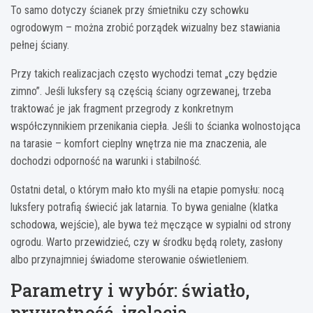
To samo dotyczy ścianek przy śmietniku czy schowku
ogrodowym – można zrobić porządek wizualny bez stawiania
pełnej ściany.
Przy takich realizacjach często wychodzi temat „czy będzie
zimno”. Jeśli luksfery są częścią ściany ogrzewanej, trzeba
traktować je jak fragment przegrody z konkretnym
współczynnikiem przenikania ciepła. Jeśli to ścianka wolnostojąca
na tarasie – komfort cieplny wnętrza nie ma znaczenia, ale
dochodzi odporność na warunki i stabilność.
Ostatni detal, o którym mało kto myśli na etapie pomysłu: nocą
luksfery potrafią świecić jak latarnia. To bywa genialne (klatka
schodowa, wejście), ale bywa też męczące w sypialni od strony
ogrodu. Warto przewidzieć, czy w środku będą rolety, zasłony
albo przynajmniej świadome sterowanie oświetleniem.
Parametry i wybór: światło,
prywatność, izolacja,