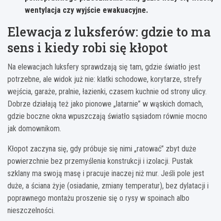
wentylacja czy wyjście ewakuacyjne.
Elewacja z luksferów: gdzie to ma
sens i kiedy robi się kłopot
Na elewacjach luksfery sprawdzają się tam, gdzie światło jest
potrzebne, ale widok już nie: klatki schodowe, korytarze, strefy
wejścia, garaże, pralnie, łazienki, czasem kuchnie od strony ulicy.
Dobrze działają też jako pionowe „latarnie” w wąskich domach,
gdzie boczne okna wpuszczają światło sąsiadom równie mocno
jak domownikom.
Kłopot zaczyna się, gdy próbuje się nimi „ratować” zbyt duże
powierzchnie bez przemyślenia konstrukcji i izolacji. Pustak
szklany ma swoją masę i pracuje inaczej niż mur. Jeśli pole jest
duże, a ściana żyje (osiadanie, zmiany temperatur), bez dylatacji i
poprawnego montażu proszenie się o rysy w spoinach albo
nieszczelności.