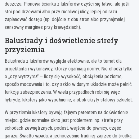
deszczu. Pionowa ścianka z luksferów czyści się łatwo, ale jeśli
stoi pod drzewami albo przy ruchliwej ulicy, lepiej od razu
zaplanować dostęp (np. dojście z obu stron albo przynajmniej
sensowny margines przy krawędziach).
Balustrady i doświetlenie strefy
przyziemia
Balustrada z luksferów wygląda efektownie, ale to temat dla
projektanta i wykonawcy, którzy ogarniają normy. Nie chodzi tylko
o „czy wytrzyma” – liczy się wysokość, obciążenia poziome,
sposób mocowania i to, czy szkło w danym układzie może pełnić
funkcję zabezpieczenia. W wielu przypadkach robi się więc
hybrydę: luksfery jako wypełnienie, a obok ukryty stalowy szkielet.
W przyziemiu luksfery bywają fajnym patentem na doświetlenie
miejsc, gdzie normalne okno jest problemem: np. strefa przy
schodach zewnętrznych, podest, wejście do piwnicy, część
garażu. Światło wpada, a jednocześnie trudniej zajrzeć do środka.