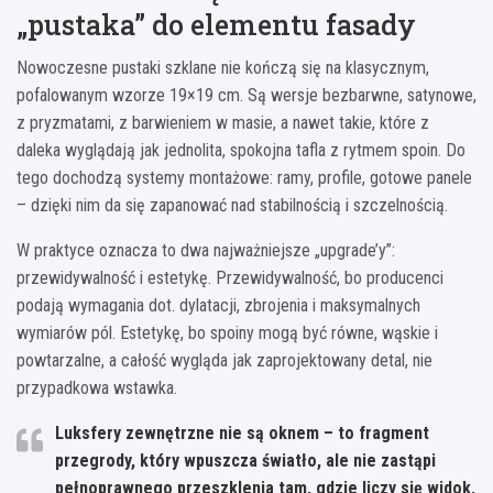
„pustaka” do elementu fasady
Nowoczesne pustaki szklane nie kończą się na klasycznym,
pofalowanym wzorze 19×19 cm. Są wersje bezbarwne, satynowe,
z pryzmatami, z barwieniem w masie, a nawet takie, które z
daleka wyglądają jak jednolita, spokojna tafla z rytmem spoin. Do
tego dochodzą systemy montażowe: ramy, profile, gotowe panele
– dzięki nim da się zapanować nad stabilnością i szczelnością.
W praktyce oznacza to dwa najważniejsze „upgrade’y”:
przewidywalność i estetykę. Przewidywalność, bo producenci
podają wymagania dot. dylatacji, zbrojenia i maksymalnych
wymiarów pól. Estetykę, bo spoiny mogą być równe, wąskie i
powtarzalne, a całość wygląda jak zaprojektowany detal, nie
przypadkowa wstawka.
Luksfery zewnętrzne nie są oknem
– to fragment
przegrody, który wpuszcza światło, ale nie zastąpi
pełnoprawnego przeszklenia tam, gdzie liczy się widok,