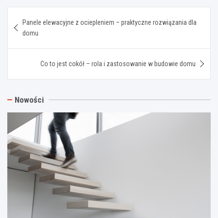
Nawigacja
Panele elewacyjne z ociepleniem – praktyczne rozwiązania dla
wpisu
domu
Co to jest cokół – rola i zastosowanie w budowie domu
Nowości