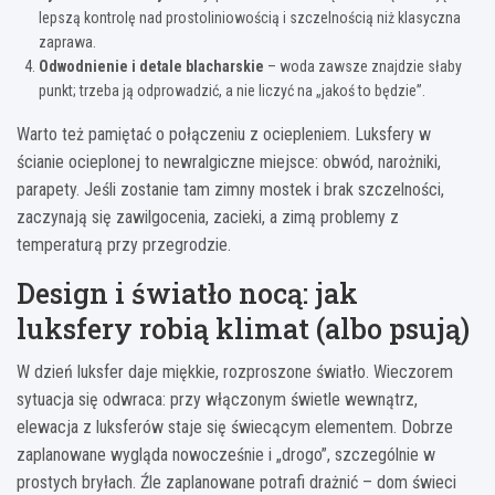
lepszą kontrolę nad prostoliniowością i szczelnością niż klasyczna
zaprawa.
Odwodnienie i detale blacharskie
– woda zawsze znajdzie słaby
punkt; trzeba ją odprowadzić, a nie liczyć na „jakoś to będzie”.
Warto też pamiętać o połączeniu z ociepleniem. Luksfery w
ścianie ocieplonej to newralgiczne miejsce: obwód, narożniki,
parapety. Jeśli zostanie tam zimny mostek i brak szczelności,
zaczynają się zawilgocenia, zacieki, a zimą problemy z
temperaturą przy przegrodzie.
Design i światło nocą: jak
luksfery robią klimat (albo psują)
W dzień luksfer daje miękkie, rozproszone światło. Wieczorem
sytuacja się odwraca: przy włączonym świetle wewnątrz,
elewacja z luksferów staje się świecącym elementem. Dobrze
zaplanowane wygląda nowocześnie i „drogo”, szczególnie w
prostych bryłach. Źle zaplanowane potrafi drażnić – dom świeci