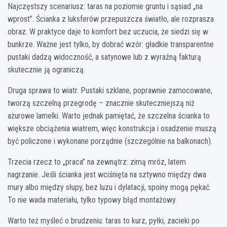
Najczęstszy scenariusz: taras na poziomie gruntu i sąsiad „na
wprost”. Ścianka z luksferów przepuszcza światło, ale rozprasza
obraz. W praktyce daje to komfort bez uczucia, że siedzi się w
bunkrze. Ważne jest tylko, by dobrać wzór: gładkie transparentne
pustaki dadzą widoczność, a satynowe lub z wyraźną fakturą
skutecznie ją ograniczą.
Druga sprawa to wiatr. Pustaki szklane, poprawnie zamocowane,
tworzą szczelną przegrodę – znacznie skuteczniejszą niż
ażurowe lamelki. Warto jednak pamiętać, że szczelna ścianka to
większe obciążenia wiatrem, więc konstrukcja i osadzenie muszą
być policzone i wykonane porządnie (szczególnie na balkonach).
Trzecia rzecz to „praca” na zewnątrz: zimą mróz, latem
nagrzanie. Jeśli ścianka jest wciśnięta na sztywno między dwa
mury albo między słupy, bez luzu i dylatacji, spoiny mogą pękać.
To nie wada materiału, tylko typowy błąd montażowy.
Warto też myśleć o brudzeniu: taras to kurz, pyłki, zacieki po