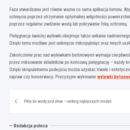
Faza utwardzania jest równie ważna co sama aplikacja betonu. A
schnięcia poprzez utrzymanie optymalnej wilgotności powierzchn
poprzez regularne zwilżanie wodą lub pokrywanie folią ochronną.
Pielęgnacja świeżej wylewki obejmuje także unikanie nadmierneg
Dzięki temu możliwe jest uniknięcie mikropęknięć oraz innych usz
Zakończenie prac nad wylewkami betonowymi wymaga cierpliwości
przez miksowanie składników po końcową pielęgnację – każdy kro
Dzięki skrupulatnemu podejściu można uzyskać trwałe i estetyczn
napraw czy konserwacji. Precyzyjne wykonanie
wylewki betono
Nawigacja
Filtry do wody pod zlew – ranking najlepszych modeli
wpisu
Redakcja poleca