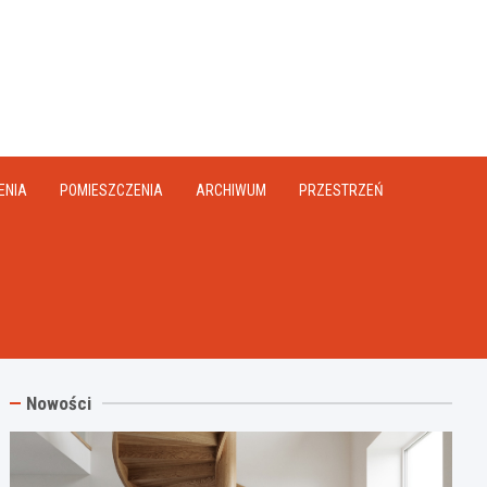
na.pl
ENIA
POMIESZCZENIA
ARCHIWUM
PRZESTRZEŃ
Nowości