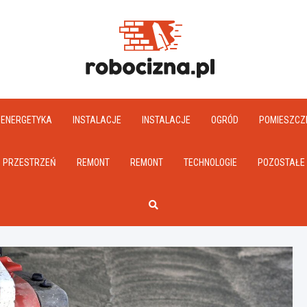
Robociz
ENERGETYKA
INSTALACJE
INSTALACJE
OGRÓD
POMIESZCZ
PRZESTRZEŃ
REMONT
REMONT
TECHNOLOGIE
POZOSTAŁE