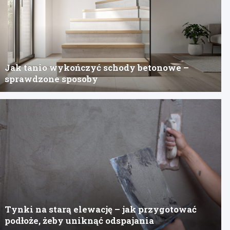
Jak tanio wykończyć schody betonowe –
sprawdzone sposoby
Tynki na starą elewację – jak przygotować
podłoże, żeby uniknąć odspajania