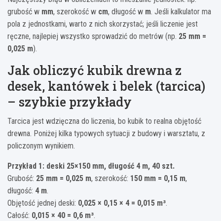
grubość w
mm
, szerokość w
cm
, długość w
m
. Jeśli kalkulator ma
pola z jednostkami, warto z nich skorzystać; jeśli liczenie jest
ręczne, najlepiej wszystko sprowadzić do metrów (np.
25 mm =
0,025 m
).
Jak obliczyć kubik drewna z
desek, kantówek i belek (tarcica)
– szybkie przykłady
Tarcica jest wdzięczna do liczenia, bo kubik to realna objętość
drewna. Poniżej kilka typowych sytuacji z budowy i warsztatu, z
policzonym wynikiem.
Przykład 1: deski 25×150 mm, długość 4 m, 40 szt.
Grubość:
25 mm = 0,025 m
, szerokość:
150 mm = 0,15 m
,
długość:
4 m
.
Objętość jednej deski:
0,025 × 0,15 × 4 = 0,015 m³
.
Całość:
0,015 × 40 = 0,6 m³
.