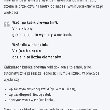
metrach
. Jeśli wymiary są w centymetrach lub milimetrach,
trzeba je przeliczyć na metry, bo inaczej wynik „ucieknie” o rząd
wielkości.
Wzór na kubik drewna (m³):
V = a × b × c
gdzie:
a, b, c
to wymiary w
metrach
.
Wzór dla wielu sztuk:
V = (a × b × c) × n
gdzie:
n
to liczba elementów.
Kalkulator kubika drewna
robi dokładnie to samo, tylko
automatycznie przelicza jednostki i sumuje sztuki. W praktyce
wystarczy:
wpisać wymiary jednej sztuki (np. w
mm
lub
cm
),
wpisać
długość
i
liczbę sztuk
,
odczytać wynik w
m³
(kubikach).
Najczęstszy błąd w obliczeniach to mieszanie jednostek: np.