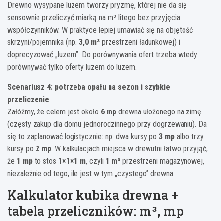
Drewno wysypane luzem tworzy pryzmę, której nie da się
sensownie przeliczyć miarką na m³ litego bez przyjęcia
współczynników. W praktyce lepiej umawiać się na objętość
skrzyni/pojemnika (np.
3,0 m³
przestrzeni ładunkowej) i
doprecyzować „luzem”. Do porównywania ofert trzeba wtedy
porównywać tylko oferty luzem do luzem.
Scenariusz 4: potrzeba opału na sezon i szybkie
przeliczenie
Załóżmy, że celem jest około
6 mp
drewna ułożonego na zimę
(częsty zakup dla domu jednorodzinnego przy dogrzewaniu). Da
się to zaplanować logistycznie: np. dwa kursy po
3 mp
albo trzy
kursy po
2 mp
. W kalkulacjach miejsca w drewutni łatwo przyjąć,
że
1 mp
to stos
1×1×1 m
, czyli
1 m³
przestrzeni magazynowej,
niezależnie od tego, ile jest w tym „czystego” drewna.
Kalkulator kubika drewna +
tabela przeliczników: m³, mp