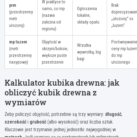
W praktyce to
prm
Brak
samo, co mp
Ogłoszenia
(przestrzenny
doprecyzowan
(nazwa
lokalne,
metr
„ułożony” vs
zależna od
składy opału
ułożony)
„luzem”
regionu)
mp luzem
Objętość w
Porównywani
Wrzutka
(metr
skrzyni/boksie,
ceny mp luze
wywrotką, big
przestrzenny
większe puste
do mp
bagi
nasypowy)
przestrzenie
ułożonego
Kalkulator kubika drewna: jak
obliczyć kubik drewna z
wymiarów
Żeby policzyć objętość, potrzebne są trzy wymiary:
długość
,
szerokość
i
grubość
(albo wysokość) oraz liczba sztuk.
Kluczowe jest trzymanie jednej jednostki: najwygodniej w