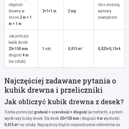
objętość
stos ułożony,
drewna w
2×1×1 m
2 mp
wymiary
stosie
2 m × 1
zewnętrzne
m × 1 m
Jak policzyć
kubik desek
25×150 mm
1 szt.
0,015 m³
0,025×0,15×4
długość
4 m
(na sztuki)
Najczęściej zadawane pytania o
kubik drewna i przeliczniki
Jak obliczyć kubik drewna z desek?
Trzeba pomnożyć
grubość × szerokość × długość
(w metrach), a potem
wynik razy liczbę desek. Dla deski
25×150 mm
i długości
4 m
wychodzi
0,015 m³
na sztukę. Najczęstszy błąd to nieprzeliczenie milimetrów na