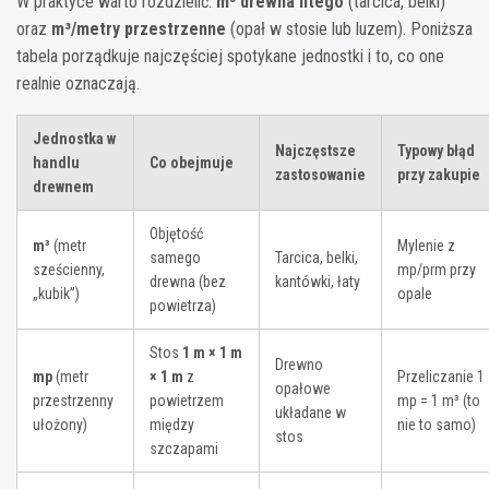
W praktyce warto rozdzielić:
m³ drewna litego
(tarcica, belki)
oraz
m³/metry przestrzenne
(opał w stosie lub luzem). Poniższa
tabela porządkuje najczęściej spotykane jednostki i to, co one
realnie oznaczają.
Jednostka w
Najczęstsze
Typowy błąd
handlu
Co obejmuje
zastosowanie
przy zakupie
drewnem
Objętość
m³
(metr
Mylenie z
samego
Tarcica, belki,
sześcienny,
mp/prm przy
drewna (bez
kantówki, łaty
„kubik”)
opale
powietrza)
Stos
1 m × 1 m
Drewno
mp
(metr
× 1 m
z
Przeliczanie 1
opałowe
przestrzenny
powietrzem
mp = 1 m³ (to
układane w
ułożony)
między
nie to samo)
stos
szczapami