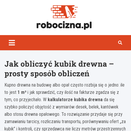
Skip
to
content
Robocizn
Jak obliczyć kubik drewna –
prosty sposób obliczeń
Kupno drewna na budowę albo opał często rozbija się o jedno: ile
to jest
1 m³
i jak sprawdzić, czy ilość na fakturze zgadza się z
tym, co przyjechało. W
kalkulatorze kubika drewna
da się
szybko policzyć objętość z wymiarów desek, belek, kantówek
albo stosu drewna opałowego. To rozwiązanie przydaje się przy
zamawianiu tarcicy, rozliczaniu transportu, porównywaniu ofert „za
kubik” i kontroli, czy sprzedawca nie liczy metrów przestrzennych