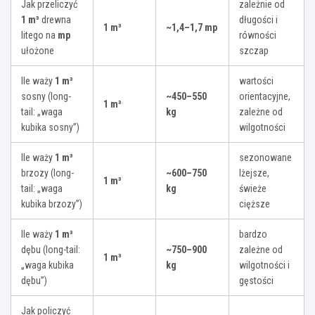
Jak przeliczyć
zależnie od
1 m³
drewna
długości i
1 m³
~1,4–1,7 mp
litego na
mp
równości
ułożone
szczap
Ile waży
1 m³
wartości
sosny (long-
~450–550
orientacyjne,
1 m³
tail: „waga
kg
zależne od
kubika sosny”)
wilgotności
Ile waży
1 m³
sezonowane
brzozy (long-
~600–750
lżejsze,
1 m³
tail: „waga
kg
świeże
kubika brzozy”)
cięższe
Ile waży
1 m³
bardzo
dębu (long-tail:
~750–900
zależne od
1 m³
„waga kubika
kg
wilgotności i
dębu”)
gęstości
Jak policzyć