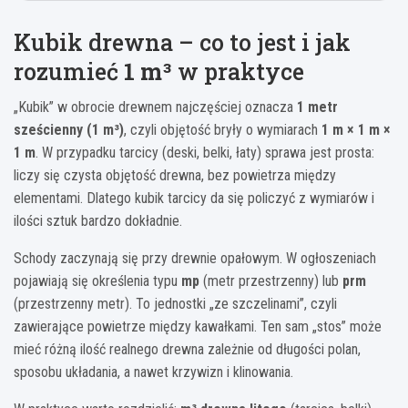
Kubik drewna – co to jest i jak
rozumieć
1 m³
w praktyce
„Kubik” w obrocie drewnem najczęściej oznacza
1 metr
sześcienny (1 m³)
, czyli objętość bryły o wymiarach
1 m × 1 m ×
1 m
. W przypadku tarcicy (deski, belki, łaty) sprawa jest prosta:
liczy się czysta objętość drewna, bez powietrza między
elementami. Dlatego kubik tarcicy da się policzyć z wymiarów i
ilości sztuk bardzo dokładnie.
Schody zaczynają się przy drewnie opałowym. W ogłoszeniach
pojawiają się określenia typu
mp
(metr przestrzenny) lub
prm
(przestrzenny metr). To jednostki „ze szczelinami”, czyli
zawierające powietrze między kawałkami. Ten sam „stos” może
mieć różną ilość realnego drewna zależnie od długości polan,
sposobu układania, a nawet krzywizn i klinowania.