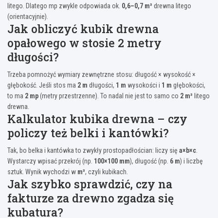
litego. Dlatego mp zwykle odpowiada ok.
0,6–0,7 m³
drewna litego
(orientacyjnie).
Jak obliczyć kubik drewna
opałowego w stosie 2 metry
długości?
Trzeba pomnożyć wymiary zewnętrzne stosu: długość × wysokość ×
głębokość. Jeśli stos ma
2 m
długości,
1 m
wysokości i
1 m
głębokości,
to ma
2 mp
(metry przestrzenne). To nadal nie jest to samo co
2 m³
litego
drewna.
Kalkulator kubika drewna – czy
policzy też belki i kantówki?
Tak, bo belka i kantówka to zwykły prostopadłościan: liczy się
a×b×c
.
Wystarczy wpisać przekrój (np.
100×100 mm
), długość (np.
6 m
) i liczbę
sztuk. Wynik wychodzi w
m³
, czyli kubikach.
Jak szybko sprawdzić, czy na
fakturze za drewno zgadza się
kubatura?