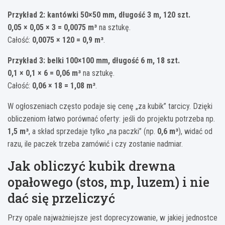
Przykład 2: kantówki 50×50 mm, długość 3 m, 120 szt.
0,05 × 0,05 × 3 = 0,0075 m³
na sztukę.
Całość:
0,0075 × 120 = 0,9 m³
.
Przykład 3: belki 100×100 mm, długość 6 m, 18 szt.
0,1 × 0,1 × 6 = 0,06 m³
na sztukę.
Całość:
0,06 × 18 = 1,08 m³
.
W ogłoszeniach często podaje się cenę „za kubik” tarcicy. Dzięki
obliczeniom łatwo porównać oferty: jeśli do projektu potrzeba np.
1,5 m³
, a skład sprzedaje tylko „na paczki” (np.
0,6 m³
), widać od
razu, ile paczek trzeba zamówić i czy zostanie nadmiar.
Jak obliczyć kubik drewna
opałowego (stos, mp, luzem) i nie
dać się przeliczyć
Przy opale najważniejsze jest doprecyzowanie, w jakiej jednostce