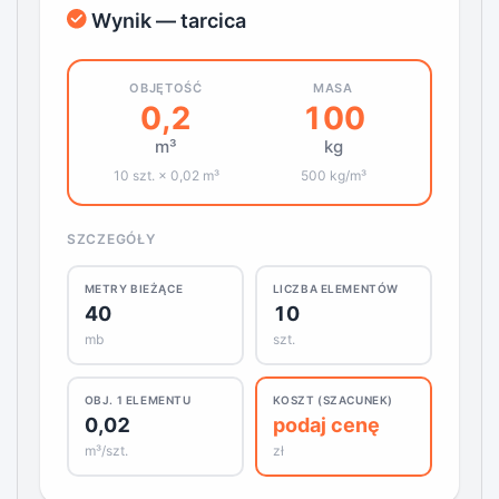
Wynik — tarcica
OBJĘTOŚĆ
MASA
0,2
100
m³
kg
10 szt. × 0,02 m³
500 kg/m³
SZCZEGÓŁY
METRY BIEŻĄCE
LICZBA ELEMENTÓW
40
10
mb
szt.
OBJ. 1 ELEMENTU
KOSZT (SZACUNEK)
0,02
podaj cenę
m³/szt.
zł