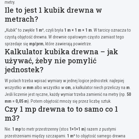
metry.
Ile to jest 1 kubik drewna w
metrach?
„Kubik” to zwykle
1 m³
, czyli bryła
1 m × 1 m × 1 m
. W tarcicy oznacza to
czystą objętość drewna. W drewnie opałowym często zamiast tego
sprzedaje się
mp/prm
, które zawierają powietrze.
Kalkulator kubika drewna – jak
używać, żeby nie pomylić
jednostek?
W polach trzeba wpisać wymiary w jednej logice jednostek: najlepiej
wszystko w
mm
albo wszystko w
cm
, a kalkulator niech przeliczy na
m
.
Jeśli liczenie jest ręczne, każdy wymiar trzeba zamienić na metry (np.
50
mm = 0,05 m
). Potem objętość mnoży się przez liczbę sztuk.
Czy 1 mp drewna to to samo co 1
m3?
Nie.
1 mp
to metr przestrzenny (stos
1×1×1 m
) razem z pustymi
przestrzeniami między szczapami.
1 m³
to objętość samego drewna