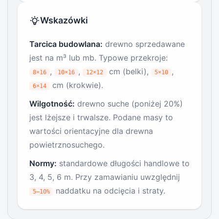
Wskazówki
Tarcica budowlana:
drewno sprzedawane
jest na m³ lub mb. Typowe przekroje:
,
,
cm (belki),
,
8×16
10×16
12×12
5×10
cm (krokwie).
6×14
Wilgotność:
drewno suche (poniżej 20%)
jest lżejsze i trwalsze. Podane masy to
wartości orientacyjne dla drewna
powietrznosuchego.
Normy:
standardowe długości handlowe to
3, 4, 5, 6 m. Przy zamawianiu uwzględnij
naddatku na odcięcia i straty.
5–10%