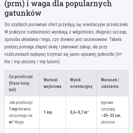
(prm) i waga dla popularnych
gatunków
Do szybkich porównań ofert przydają się orientacyjne przeliczniki.
W praktyce rozbieżności wynikają z wilgotności, długości szczap,
sposobu układania i tego, czy drewno jest sezonowane. Tabela
poniżej pomaga złapać skalę i planować zakup, ale przy
rozliczeniach najlepiej trzymać się jasno opisanej jednostki (m³
lite / mp ułożony / mp luzem).
Co przeliczyć
Wartość
Wynik
Warunek /
(fraza long-
wejściowa
orientacyjny
założenie
tail)
Jak przeliczyć
typowe
1 mp
drewna
szczapy
1 mp
0,6–0,7 m³
ułożonego na
~
25–33 cm
,
m³
litego
ułożone