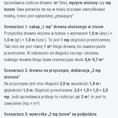
sprzedawca rozlicza drewno:
m³
(lite),
mp/prm ułożony
czy
mp
luzem
. Dwa pierwsze da się w miarę uczciwie zweryfikować
miarką, trzeci jest najbardziej „pływający”.
Scenariusz 1: zakup „1 mp” drewna ułożonego w stosie
Przyjeżdża drewno ułożone w boksie o wymiarach
1,0 m
(wys.) ×
1,0 m
(gł.) ×
1,0 m
(szer.). To jest
1 mp
objętości przestrzennej.
Taki stos nie jest równy
1 m³
litego drewna, bo zawiera puste
przestrzenie. W zależności od długości szczap i ułożenia,
realnego drewna litego bywa orientacyjnie około
0,6–0,7 m³
.
Scenariusz 2: drewno na przyczepie, deklaracja „2 mp
ułożone”
Na przyczepie jest stos długości
2,0 m
, wysokości
1,0 m
i
głębokości
1,0 m
. Objętość przestrzenna:
2,0 × 1,0 × 1,0 = 2,0
mp
. Jeśli sprzedawca próbuje to rozliczyć jak
2 m³
, to jest to
zawyżenie (mp ≠ m³).
Scenariusz 3: wywrotka „3 mp luzem” na podjeździe