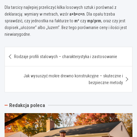
Dla tarcicy najlepiej przeliczyć kilka losowych sztuk i porównać z
deklaracją: wymiary w metrach, wzór
a×b×c×n
. Dla opału trzeba
sprawdzić, czy jednostka na fakturze to
m³
czy
mp/prm
, oraz czy jest
dopisek „ułożone” albo „luzem”. Bez tego porównanie ceny i ilości jest
niewiarygodne.
Nawigacja
Rodzaje profili stalowych – charakterystyka i zastosowanie
wpisu
Jak wysuszyć mokre drewno konstrukcyjne – skuteczne i
bezpieczne metody
Redakcja poleca