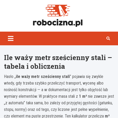
Skip
to
content
Robocizn
Ile waży metr sześcienny stali –
tabela i obliczenia
Hasło „
ile waży metr sześcienny stali
” pojawia się zwykle
wtedy, gdy trzeba szybko przeliczyć transport, wycenę albo
nośność konstrukcji — a w dokumentacji jest tylko objętość lub
wymiary elementów. W praktyce masa stali z
1 m³
nie zawsze jest
„z automatu” taka sama, bo zależy od przyjętej gęstości (gatunku,
stopu, normy) oraz od tego, czy liczone jest pełne wypełnienie,
czy element ma puste przestrzenie. Ten kalkulator przelicza
m³