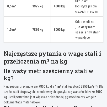
Około
4 t
—
0,5 m³
3925 kg
4000 kg
logistyka jak dla
ciężkich maszyn
Odpowiedź na
„
ile waży metr
1,0 m³
7850 kg
8000 kg
sześcienny stali
”
w praktyce
Najczęstsze pytania o wagę stali i
przeliczenia m³ na kg
Ile waży metr sześcienny stali w
kg?
Najczęściej przyjmuje się
7850 kg
dla
1 m³
stali (gęstość
7850 kg/m³
). Dla
części stali stopowych i nierdzewnych spotyka się wartości bliższe
8000
kg
. Jeśli potrzebna jest większa dokładność, gęstość należy wziąć z
dokumentacji materiałowej.