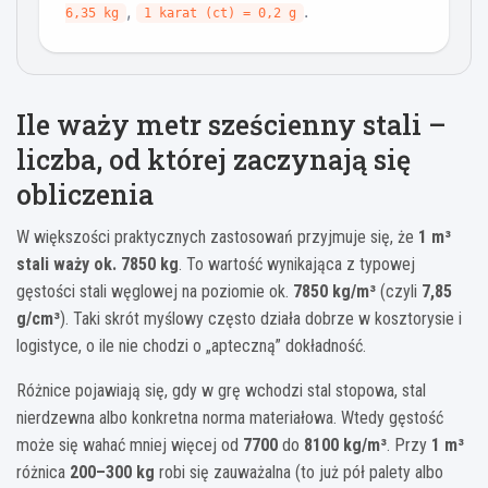
,
.
6,35 kg
1 karat (ct) = 0,2 g
Ile waży metr sześcienny stali –
liczba, od której zaczynają się
obliczenia
W większości praktycznych zastosowań przyjmuje się, że
1 m³
stali waży ok. 7850 kg
. To wartość wynikająca z typowej
gęstości stali węglowej na poziomie ok.
7850 kg/m³
(czyli
7,85
g/cm³
). Taki skrót myślowy często działa dobrze w kosztorysie i
logistyce, o ile nie chodzi o „apteczną” dokładność.
Różnice pojawiają się, gdy w grę wchodzi stal stopowa, stal
nierdzewna albo konkretna norma materiałowa. Wtedy gęstość
może się wahać mniej więcej od
7700
do
8100 kg/m³
. Przy
1 m³
różnica
200–300 kg
robi się zauważalna (to już pół palety albo