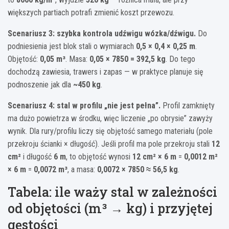
większych partiach potrafi zmienić koszt przewozu.
Scenariusz 3: szybka kontrola udźwigu wózka/dźwigu.
Do
podniesienia jest blok stali o wymiarach
0,5 × 0,4 × 0,25 m
.
Objętość:
0,05 m³
. Masa:
0,05 × 7850 = 392,5 kg
. Do tego
dochodzą zawiesia, trawers i zapas — w praktyce planuje się
podnoszenie jak dla
~450 kg
.
Scenariusz 4: stal w profilu „nie jest pełna”.
Profil zamknięty
ma dużo powietrza w środku, więc liczenie „po obrysie” zawyży
wynik. Dla rury/profilu liczy się objętość samego materiału (pole
przekroju ścianki × długość). Jeśli profil ma pole przekroju stali
12
cm²
i długość
6 m
, to objętość wynosi
12 cm² × 6 m
=
0,0012 m²
× 6 m
=
0,0072 m³
, a masa:
0,0072 × 7850 ≈ 56,5 kg
.
Tabela: ile waży stal w zależności
od objętości (m³ → kg) i przyjętej
gęstości