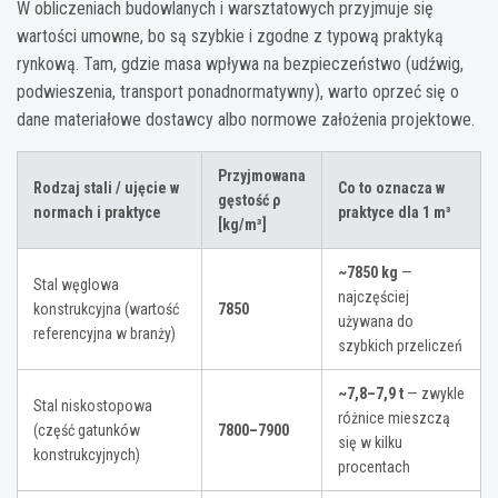
W obliczeniach budowlanych i warsztatowych przyjmuje się
wartości umowne, bo są szybkie i zgodne z typową praktyką
rynkową. Tam, gdzie masa wpływa na bezpieczeństwo (udźwig,
podwieszenia, transport ponadnormatywny), warto oprzeć się o
dane materiałowe dostawcy albo normowe założenia projektowe.
Przyjmowana
Rodzaj stali / ujęcie w
Co to oznacza w
gęstość
ρ
normach i praktyce
praktyce dla
1 m³
[kg/m³]
~7850 kg
—
Stal węglowa
najczęściej
konstrukcyjna (wartość
7850
używana do
referencyjna w branży)
szybkich przeliczeń
~7,8–7,9 t
— zwykle
Stal niskostopowa
różnice mieszczą
(część gatunków
7800–7900
się w kilku
konstrukcyjnych)
procentach