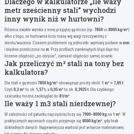
Dlaczego w kalkulatorze „Ile waży
metr sześcienny stali” wychodzi
inny wynik niż w hurtowni?
Różnica zwykle wynika z innej przyjętej gęstości (np.
7850
vs
8000 kg/m³
)
albo z tego, że hurtownia liczy masę wg wagi rzeczywistej z
atestu/ważenia. Czasem problemem są jednostki: wymiary podane w
mm
i błędnie przeliczone na
m
. Przy profilach zamkniętych błąd daje też
liczenie objętości „po obrysie”, zamiast objętości samej ścianki.
Jak przeliczyć m³ stali na tony bez
kalkulatora?
Dla stali o gęstości
7850 kg/m³
obowiązuje prosty skrót:
1 m³ ≈ 7,85 t
.
Czyli
0,2 m³
to ok.
1,57 t
, a
0,05 m³
to ok.
0,3925 t
. Dla szybkiego
szacunku można zaokrąglać do
8 t/m³
.
Ile waży 1 m3 stali nierdzewnej?
W zależności od gatunku najczęściej liczy się
7900–8000 kg
na
1 m³
. W
praktycznych wycenach często przyjmuje się
8000 kg/m³
, gdy brak
dokładnych danych. Najpewniejsza wartość jest w karcie materiałowej
lub normie dla danego gatunku.