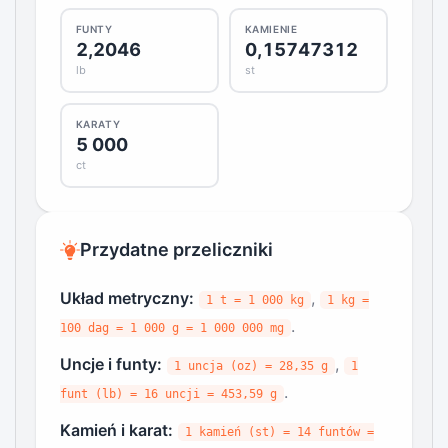
FUNTY
KAMIENIE
2,2046
0,15747312
lb
st
KARATY
5 000
ct
Przydatne przeliczniki
Układ metryczny:
,
1 t = 1 000 kg
1 kg =
.
100 dag = 1 000 g = 1 000 000 mg
Uncje i funty:
,
1 uncja (oz) = 28,35 g
1
.
funt (lb) = 16 uncji = 453,59 g
Kamień i karat:
1 kamień (st) = 14 funtów =