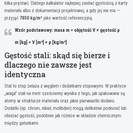
kilka prętów). Dlatego kalkulator najlepiej zasilać gęstością z karty
materiału albo z dokumentacji projektowej, a gdy jej nie ma —
przyjąć
7850 kg/m³
jako wartość referencyjną.
Wzór podstawowy
: masa
m
= objętość
V
× gęstość
ρ
m [kg]
=
V [m³]
×
ρ [kg/m³]
Gęstość stali: skąd się bierze i
dlaczego nie zawsze jest
identyczna
Stal to stop żelaza z węglem i dodatkami stopowymi. W praktyce
„waga” stali na metr sześcienny wynika z tego, jak upakowane są
atomy w strukturze materiału oraz jakie pierwiastki dodano.
Dodatki (np. chrom, nikiel, molibden) mogą delikatnie podnosić lub
obniżać gęstość, podobnie jak różnice w składzie chemicznym
między gatunkami.