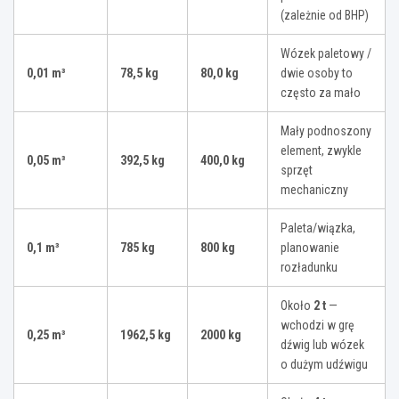
(zależnie od BHP)
Wózek paletowy /
0,01 m³
78,5 kg
80,0 kg
dwie osoby to
często za mało
Mały podnoszony
element, zwykle
0,05 m³
392,5 kg
400,0 kg
sprzęt
mechaniczny
Paleta/wiązka,
0,1 m³
785 kg
800 kg
planowanie
rozładunku
Około
2 t
—
wchodzi w grę
0,25 m³
1962,5 kg
2000 kg
dźwig lub wózek
o dużym udźwigu