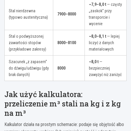
~7,9–8,0 t
— częsty
Stal nierdzewna
„zaskok” przy
7900–8000
(typowo austenityczna)
transporcie i
wycenie
Stal o podwyższonej
~8,0–8,1 t
— lepiej
zawartości stopów
8000–8100
liczyć z danych
(przykładowe zakresy)
materiałowych
Szacunek „z zapasem”
~8,0 t
—
do dźwigu/udźwigu (gdy
8000
bezpieczniej
brak danych)
zawyżyć niż zaniżyć
Jak użyć kalkulatora:
przeliczenie m³ stali na kg i z kg
na m³
Kalkulator działa na prostym schemacie: podaje się objętość albo