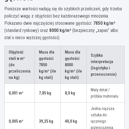
Poniższe wartości nadają się do szybkich przeliczeń, gdy trzeba
policzyć wagę z objętości bez każdorazowego mnożenia.
Pokazano dwie najczęściej stosowane gęstości:
7850 kg/m³
(standard rynkowy) oraz
8000 kg/m³
(bezpieczny „zapas” albo
stal o nieco wyższej gęstości).
Objętość
Masa dla
Masa dla
Szybka
stali w
m³
gęstości
gęstości
interpretacja
(do
7850
8000
(logistyka i
przeliczenia
kg/m³
(ile
kg/m³
(ile
przenoszenie)
na kg)
kg stali)
kg stali)
Mały detal /
0,001 m³
7,85 kg
8,0 kg
próbka materiału
Jedna cięższa
sztuka do
0,005 m³
39,25 kg
40,0 kg
ręcznego
przenoszenia