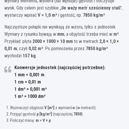
wymiary elementu, wybiera (lub wpisuje) gęstość i odczytuje
wynik. Gdy celem jest szybkie „
ile waży metr sześcienny stali
”,
wystarczy wpisać
V = 1,0 m³
i gęstość, np.
7850 kg/m³
.
Najczęstsze pułapki nie wynikają ze wzoru, tylko z jednostek.
Wymiary z rysunku bywają w
mm
, a objętość trzeba mieć w
m³
.
Przykład: płyta
2000 × 1000 × 10 mm
to w metrach
2,0 × 1,0 ×
0,01 m
, czyli
0,02 m³
. Po pomnożeniu przez
7850 kg/m³
wychodzi
157 kg
.
Konwersje jednostek
(najczęściej potrzebne):
1 mm
=
0,001 m
1 cm
=
0,01 m
1 dm³
=
0,001 m³
1 m³
=
1000 dm³
Wyznaczyć objętość
V [m³]
z wymiarów (w metrach).
Przyjąć gęstość
ρ [kg/m³]
(najczęściej
7850
).
Policzyć masę:
m = V × ρ
.