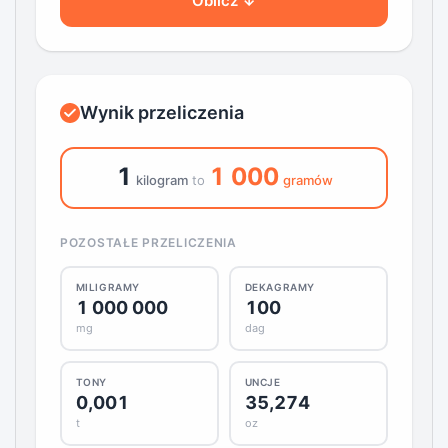
Oblicz ↓
Wynik przeliczenia
1
1 000
kilogram
to
gramów
POZOSTAŁE PRZELICZENIA
MILIGRAMY
DEKAGRAMY
1 000 000
100
mg
dag
TONY
UNCJE
0,001
35,274
t
oz