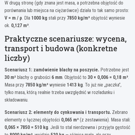
W drugą stronę (gdy znana jest masa, a potrzebna objętość do
porównania lub miejsca na ciężarówce) działa to tak samo prosto:
V = m / ρ
. Dla
1000 kg
stali przy
7850 kg/m³
objętość wyniesie
ok.
0,127 m³
.
Praktyczne scenariusze: wycena,
transport i budowa (konkretne
liczby)
Scenariusz 1: zamówienie blachy na poszycie.
Potrzebne jest
30 m²
blachy o grubości
6 mm
. Objętość to
30 × 0,006 = 0,18 m³
.
Masa przy
7850 kg/m³
wyniesie
1413 kg
. To już nie „paczka”,
tylko masa, którą realnie trzeba uwzględnić w rozładunku i
składowaniu.
Scenariusz 2: elementy do cynkowania i transportu.
Zebrano
elementy o łącznej objętości
0,065 m³
(z zestawienia). Masa stali:
0,065 × 7850 = 510 kg
. Jeśli to stal nierdzewna i przyjęta gęstość
to
8000 kg/m³
, wyjdzie
520 kg
— różnica mała, ale przy