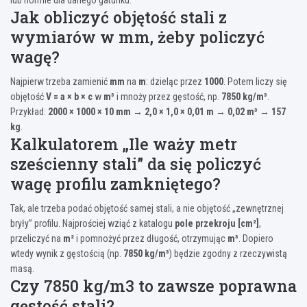
Jak obliczyć objętość stali z
wymiarów w mm, żeby policzyć
wagę?
Najpierw trzeba zamienić
mm
na
m
: dzieląc przez
1000
. Potem liczy się
objętość
V = a × b × c
w
m³
i mnoży przez gęstość, np.
7850 kg/m³
.
Przykład:
2000 × 1000 × 10 mm
→
2,0 × 1,0 × 0,01 m
→
0,02 m³
→
157
kg
.
Kalkulatorem „Ile waży metr
sześcienny stali” da się policzyć
wagę profilu zamkniętego?
Tak, ale trzeba podać objętość samej stali, a nie objętość „zewnętrznej
bryły” profilu. Najprościej wziąć z katalogu
pole przekroju [cm²]
,
przeliczyć na
m²
i pomnożyć przez długość, otrzymując
m³
. Dopiero
wtedy wynik z gęstością (np.
7850 kg/m³
) będzie zgodny z rzeczywistą
masą.
Czy 7850 kg/m3 to zawsze poprawna
gęstość stali?