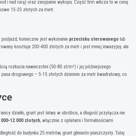
od i nad rurą) oraz zasypanie wykopu. Część firm wlicza to w cenę
kowe 15-25 złotych za metr.
zy podjazd, konieczne jest wykonanie
przecisku sterowanego
lub
wany kosztuje 200-400 złotych za metr i jest mniej inwazyjny, ale
cią rozkucia nawierzchni (50-80 zł/m²) i jej późniejszego
e pasa drogowego – 5-15 złotych dziennie za metr kwadratowy, co
yce
nicy działki, grunt jest łatwy w obróbce, a długość przyłącza nie
 000-12 000 złotych
, włącznie z opłatami i formalnościami.
dległość do budynku 25 metrów, grunt gliniasto-piaszczysty. Tutaj