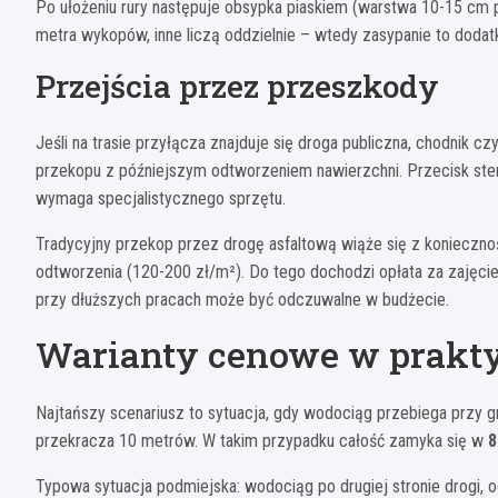
Po ułożeniu rury następuje obsypka piaskiem (warstwa 10-15 cm p
metra wykopów, inne liczą oddzielnie – wtedy zasypanie to dodat
Przejścia przez przeszkody
Jeśli na trasie przyłącza znajduje się droga publiczna, chodnik c
przekopu z późniejszym odtworzeniem nawierzchni. Przecisk stero
wymaga specjalistycznego sprzętu.
Tradycyjny przekop przez drogę asfaltową wiąże się z koniecznoś
odtworzenia (120-200 zł/m²). Do tego dochodzi opłata za zajęci
przy dłuższych pracach może być odczuwalne w budżecie.
Warianty cenowe w prakt
Najtańszy scenariusz to sytuacja, gdy wodociąg przebiega przy gra
przekracza 10 metrów. W takim przypadku całość zamyka się w
8
Typowa sytuacja podmiejska: wodociąg po drugiej stronie drogi, o