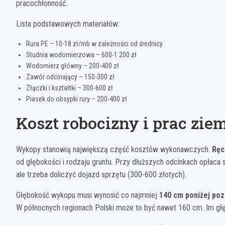
pracochłonność.
Lista podstawowych materiałów:
Rura PE – 10-18 zł/mb w zależności od średnicy
Studnia wodomierzowa – 600-1 200 zł
Wodomierz główny – 200-400 zł
Zawór odcinający – 150-300 zł
Złączki i kształtki – 300-600 zł
Piasek do obsypki rury – 200-400 zł
Koszt robocizny i prac zi
Wykopy stanowią największą część kosztów wykonawczych.
Ręc
od głębokości i rodzaju gruntu. Przy dłuższych odcinkach opłaca 
ale trzeba doliczyć dojazd sprzętu (300-600 złotych).
Głębokość wykopu musi wynosić co najmniej
140 cm poniżej po
W północnych regionach Polski może to być nawet 160 cm. Im głęb