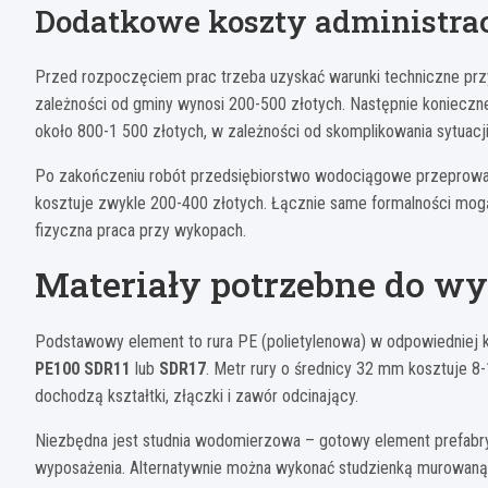
Dodatkowe koszty administra
Przed rozpoczęciem prac trzeba uzyskać warunki techniczne przył
zależności od gminy wynosi 200-500 złotych. Następnie konieczn
około 800-1 500 złotych, w zależności od skomplikowania sytuacj
Po zakończeniu robót przedsiębiorstwo wodociągowe przeprowad
kosztuje zwykle 200-400 złotych. Łącznie same formalności mogą
fizyczna praca przy wykopach.
Materiały potrzebne do w
Podstawowy element to rura PE (polietylenowa) w odpowiedniej kl
PE100 SDR11
lub
SDR17
. Metr rury o średnicy 32 mm kosztuje 8
dochodzą kształtki, złączki i zawór odcinający.
Niezbędna jest studnia wodomierzowa – gotowy element prefabry
wyposażenia. Alternatywnie można wykonać studzienką murowaną,