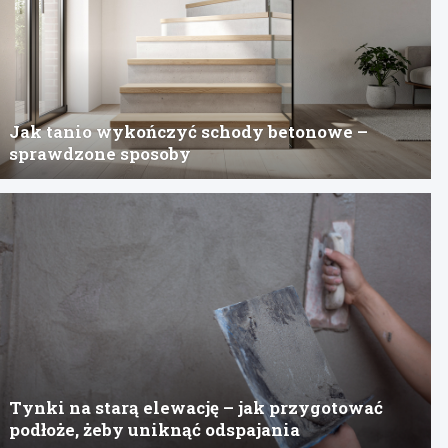
Jak tanio wykończyć schody betonowe –
sprawdzone sposoby
Tynki na starą elewację – jak przygotować
podłoże, żeby uniknąć odspajania