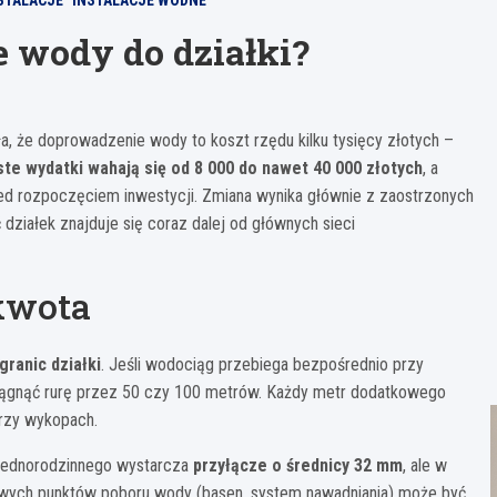
STALACJE
INSTALACJE WODNE
e wody do działki?
 że doprowadzenie wody to koszt rzędu kilku tysięcy złotych –
te wydatki wahają się od 8 000 do nawet 40 000 złotych
, a
zed rozpoczęciem inwestycji. Zmiana wynika głównie z zaostrzonych
działek znajduje się coraz dalej od głównych sieci
kwota
granic działki
. Jeśli wodociąg przebiega bezpośrednio przy
a ciągnąć rurę przez 50 czy 100 metrów. Każdy metr dodatkowego
przy wykopach.
 jednorodzinnego wystarcza
przyłącze o średnicy 32 mm
, ale w
wych punktów poboru wody (basen, system nawadniania) może być