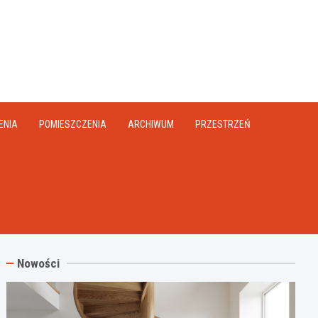
na.pl
ENIA
POMIESZCZENIA
ARCHIWUM
PRZESTRZEŃ
Nowości