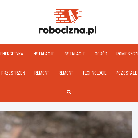
Robociz
ENERGETYKA
INSTALACJE
INSTALACJE
OGRÓD
POMIESZCZ
PRZESTRZEŃ
REMONT
REMONT
TECHNOLOGIE
POZOSTAŁE