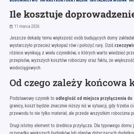
BUDOWNICTWO
INFRASTRUKTURA I MEDIA
INSTALACJA WODNA
IN
Ile kosztuje doprowadzeni
11 marca 2026
Jeszcze dekadę temu większość osób budujących domy zakładała,
wystarczyło przecież wykopać rów i położyć rurę. Dziś
rzeczywis
różnice wynikają z wielu czynników, o których warto wiedzieć pr
przepisów, wyższych kosztów robocizny oraz faktu, że większość 
wodociągowych.
Od czego zależy końcowa 
Podstawowy czynnik to
odległość od miejsca przyłączenia do 
granicy, koszt będzie znacznie niższy niż w sytuacji, gdy trzeb
przewodu to nie tylko materiał, ale przede wszystkim robocizna 
Drugi istotny element to średnica przyłącza. Dla typowego domu
przypadku większych budynków lub planów dotyczących dodatko