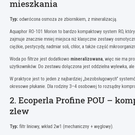
mieszkania
Typ:
odwrócona osmoza ze zbiornikiem, z mineralizacją.
Aquaphor RO-101 Morion to bardzo kompaktowy system RO, który 
zajmuje znacznie mniej miejsca niż klasyczne zestawy osmotycz
ciężkie, pestycydy, nadmiar soli, chlor, a także część mikroorga
Woda po filtrze jest dodatkowo
mineralizowana
, więc nie ma pr
użytkowników. Do zestawu dołączona jest oddzielna wylewka, ale m
W praktyce jest to jeden z najbardziej „bezobsługowych” syste
okresowe płukanie. Dla rodziny 3–4 osobowej to rozsądny komprom
2. Ecoperla Profine POU – ko
zlew
Typ:
filtr liniowy, wkład 2w1 (mechaniczny + węglowy).