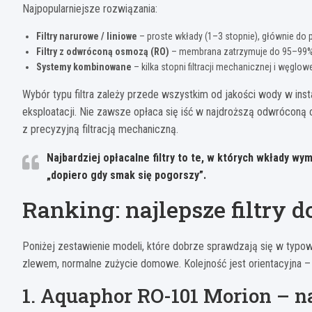
Najpopularniejsze rozwiązania:
Filtry narurowe / liniowe
– proste wkłady (1–3 stopnie), głównie do 
Filtry z odwróconą osmozą (RO)
– membrana zatrzymuje do 95–99% z
Systemy kombinowane
– kilka stopni filtracji mechanicznej i węglo
Wybór typu filtra zależy przede wszystkim od jakości wody w ins
eksploatacji. Nie zawsze opłaca się iść w najdroższą odwróconą
z precyzyjną filtracją mechaniczną.
Najbardziej opłacalne filtry to te, w których wkłady wy
„dopiero gdy smak się pogorszy”.
Ranking: najlepsze filtry 
Poniżej zestawienie modeli, które dobrze sprawdzają się w typ
zlewem, normalne zużycie domowe. Kolejność jest orientacyjna – w
1. Aquaphor RO-101 Morion – n