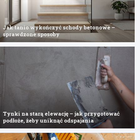
Jak tanio wykończyć schody betonowe –
sprawdzone sposoby
Tynki na starą elewację – jak przygotować
podłoże, żeby uniknąć odspajania