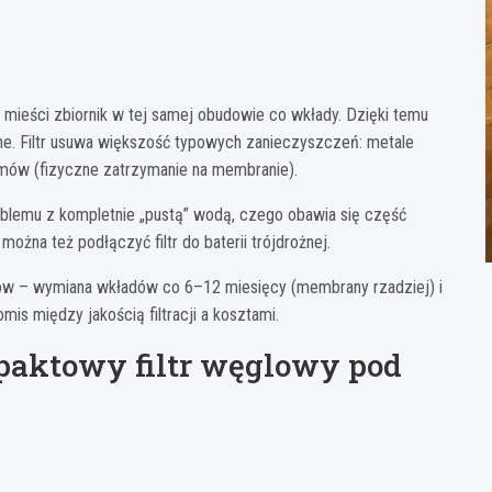
mieści zbiornik w tej samej obudowie co wkłady. Dzięki temu
ne. Filtr usuwa większość typowych zanieczyszczeń: metale
nizmów (fizyczne zatrzymanie na membranie).
oblemu z kompletnie „pustą” wodą, czego obawia się część
ożna też podłączyć filtr do baterii trójdrożnej.
mów – wymiana wkładów co 6–12 miesięcy (membrany rzadziej) i
is między jakością filtracji a kosztami.
mpaktowy filtr węglowy pod