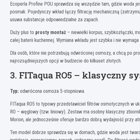
Ecoperla Profine POU sprawdza się wszędzie tam, gdzie woda jest
posmak. Pojedynczy wkład łączy filtrację mechaniczną (zatrzymu
usuwa substancje odpowiedzialne za zapach.
Duży plus to
prosty montaż
– niewielki korpus, szybkozłączki, m
całej baterii kuchennej. Wymiana wkładu jest szybka i nie wymaga
Dla osób, które nie potrzebują odwróconej osmozy, a chcą po pros
najrozsądniejszych opcji w budżecie do kilkuset złotych.
3. FITaqua RO5 – klasyczny sy
Typ:
odwrócona osmoza 5-stopniowa.
FITaqua RO5 to typowy przedstawiciel filtrów osmotycznych w u
RO – węglowy (tzw. liniowy). Zestaw ma osobny klasyczny zbiorn
Morion, ale jednocześnie oferuje bardzo dobrą wydajność przy atr
Ten model dobrze sprawdza się w domach, gdzie woda jest twarda