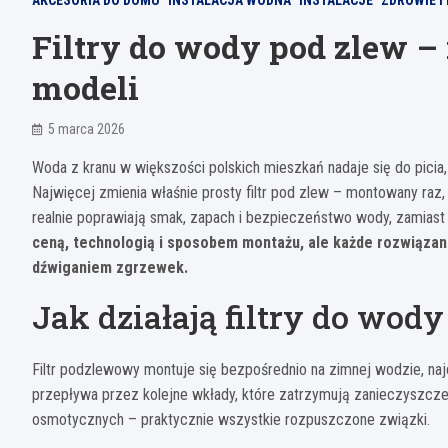
AKCESORIA DO DOMU
INSTALACJA WODNA
INSTALACJE
ZDROWIE I
Filtry do wody pod zlew –
modeli
5 marca 2026
Woda z kranu w większości polskich mieszkań nadaje się do picia,
Najwięcej zmienia właśnie prosty filtr pod zlew – montowany raz,
realnie poprawiają smak, zapach i bezpieczeństwo wody, zamiast
ceną, technologią i sposobem montażu, ale każde rozwiązani
dźwiganiem zgrzewek.
Jak działają filtry do wod
Filtr podzlewowy montuje się bezpośrednio na zimnej wodzie, na
przepływa przez kolejne wkłady, które zatrzymują zanieczyszczeni
osmotycznych – praktycznie wszystkie rozpuszczone związki.