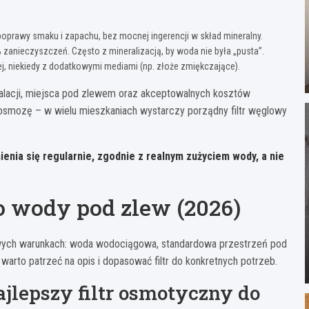
poprawy smaku i zapachu, bez mocnej ingerencji w skład mineralny.
anieczyszczeń. Często z mineralizacją, by woda nie była „pusta”.
wej, niekiedy z dodatkowymi mediami (np. złoże zmiękczające).
talacji, miejsca pod zlewem oraz akceptowalnych kosztów
 osmozę – w wielu mieszkaniach wystarczy porządny filtr węglowy
mienia się regularnie, zgodnie z realnym zużyciem wody, a nie
do wody pod zlew (2026)
owych warunkach: woda wodociągowa, standardowa przestrzeń pod
arto patrzeć na opis i dopasować filtr do konkretnych potrzeb.
ajlepszy filtr osmotyczny do