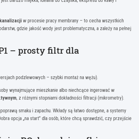
 jest bardzo miękka, idealna do czajnika, ekspresu do kawy i
analizacji
w procesie pracy membrany – to cecha wszystkich
podarstw, gdzie jakość wody jest problematyczna, a zależy na pełnej
1 – prosty filtr dla
 wersjach podzlewowych – szybki montaż na wężu).
 osoby wynajmujące mieszkanie albo niechcące ingerować w
ktywnym
, z różnymi stopniami dokładności filtracji (mikrometry).
e z poprawą smaku i zapachu. Wkłady są łatwo dostępne, a systemy
Dobra opcja „na start” dla osób, które chcą sprawdzić, czy przejście