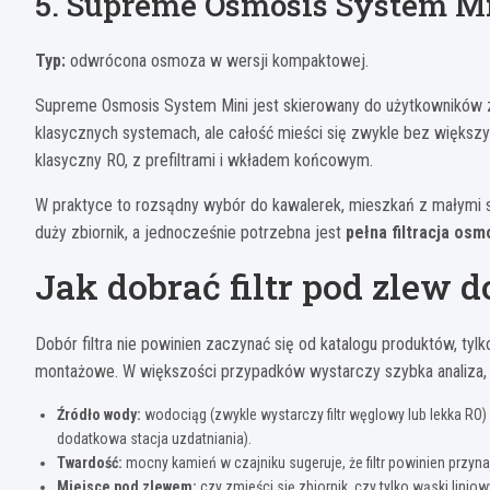
5. Supreme Osmosis System Mi
Typ:
odwrócona osmoza w wersji kompaktowej.
Supreme Osmosis System Mini jest skierowany do użytkowników z
klasycznych systemach, ale całość mieści się zwykle bez większyc
klasyczny RO, z prefiltrami i wkładem końcowym.
W praktyce to rozsądny wybór do kawalerek, mieszkań z małymi 
duży zbiornik, a jednocześnie potrzebna jest
pełna filtracja os
Jak dobrać filtr pod zlew
Dobór filtra nie powinien zaczynać się od katalogu produktów, tyl
montażowe. W większości przypadków wystarczy szybka analiza, b
Źródło wody:
wodociąg (zwykle wystarczy filtr węglowy lub lekka RO)
dodatkowa stacja uzdatniania).
Twardość:
mocny kamień w czajniku sugeruje, że filtr powinien przy
Miejsce pod zlewem:
czy zmieści się zbiornik, czy tylko wąski liniowy 