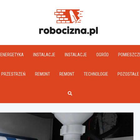
Robociz
ENERGETYKA
INSTALACJE
INSTALACJE
OGRÓD
POMIESZCZ
PRZESTRZEŃ
REMONT
REMONT
TECHNOLOGIE
POZOSTAŁE