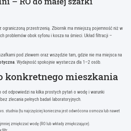
ni – RO do małej szafki
 ograniczoną przestrzenią. Zbiornik ma mniejszą pojemność niż w
h problemów obok syfonu i kosza na śmieci. Układ filtracji –
szafkami pod zlewem oraz wszędzie tam, gdzie nie ma miejsca na
motyczna
. Wydajność spokojnie wystarcza dla 1–2 osób.
 do konkretnego mieszkania
ko od odpowiedzi na kilka prostych pytań o wodę i warunki
ez zlecania pełnych badań laboratoryjnych.
 vs. studnia (tu najczęściej konieczna jest odwrócona osmoza lub nawet
najmniej zmiękczać wodę (RO lub wkłady zmiękczające).
filtr.