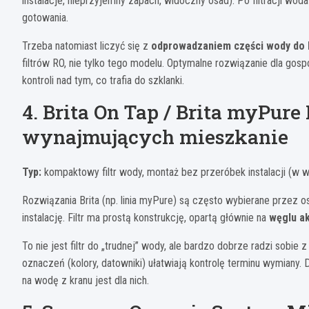
instalacje, nieprzyjemny zapach, widoczny osad). Po filtracji woda
gotowania.
Trzeba natomiast liczyć się z
odprowadzaniem części wody do k
filtrów RO, nie tylko tego modelu. Optymalne rozwiązanie dla gos
kontroli nad tym, co trafia do szklanki.
4. Brita On Tap / Brita myPure P
wynajmujących mieszkanie
Typ:
kompaktowy filtr wody, montaż bez przeróbek instalacji (w
Rozwiązania Brita (np. linia myPure) są często wybierane przez
instalację. Filtr ma prostą konstrukcję, opartą głównie na
węglu a
To nie jest filtr do „trudnej” wody, ale bardzo dobrze radzi sobi
oznaczeń (kolory, datowniki) ułatwiają kontrolę terminu wymiany. 
na wodę z kranu jest dla nich.