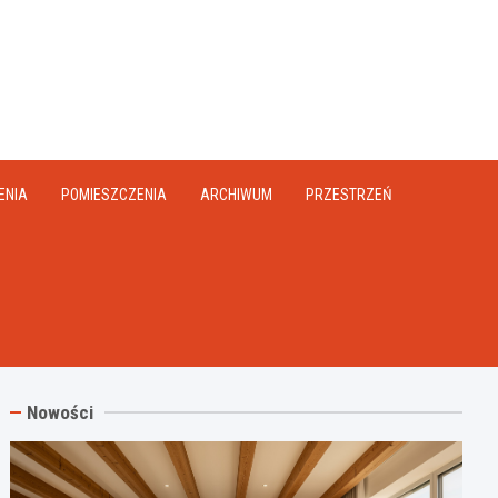
na.pl
ENIA
POMIESZCZENIA
ARCHIWUM
PRZESTRZEŃ
Nowości