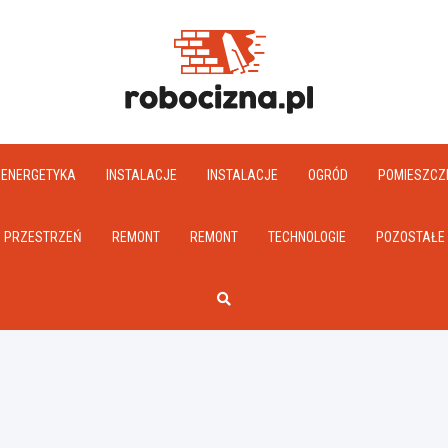
Robociz
ENERGETYKA
INSTALACJE
INSTALACJE
OGRÓD
POMIESZCZ
PRZESTRZEŃ
REMONT
REMONT
TECHNOLOGIE
POZOSTAŁE