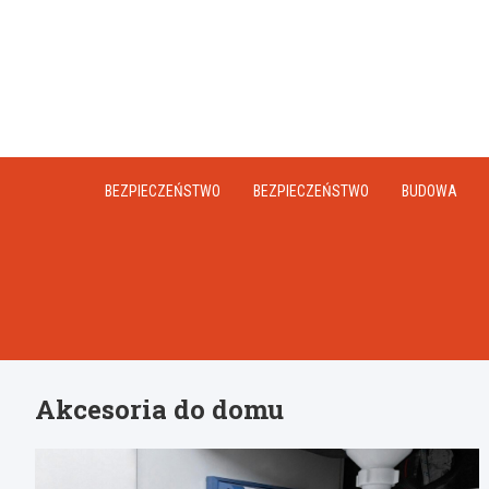
Skip
to
content
BEZPIECZEŃSTWO
BEZPIECZEŃSTWO
BUDOWA
Akcesoria do domu