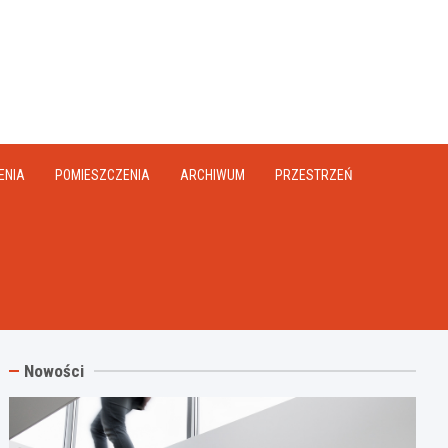
na.pl
ENIA
POMIESZCZENIA
ARCHIWUM
PRZESTRZEŃ
Nowości