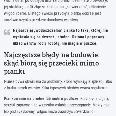
Ważny detal: po odcięciu nadmiaru pianki nożem łatwo otworzyć
jej strukturę. Jeśli złącze zostaje tak „na wierzchu”, chłonięcie
wilgoci rośnie. Dlatego świeżo przyciętą piankę dobrze jest
możliwie szybko przykryć docelową warstwą.
Najbardziej „wodoszczelna” pianka to taka, której nie
wystawia się na deszcz i słońce.
Osłona i poprawny
układ warstw robią robotę, nie magia w puszce.
Najczęstsze błędy na budowie:
skąd biorą się przecieki mimo
pianki
Pianka bywa obwiniana za problemy, które wynikają z aplikacji albo
z braku innych warstw. Kilka typowych błędów wraca regularnie:
Piankowanie na brudne lub mokre podłoże
. Kurz, pył z cięcia,
resztki zaprawy – to wszystko osłabia przyczepność. Mokry mur
też jest ryzykowny: wilgoć może zaburzyć utwardzanie i