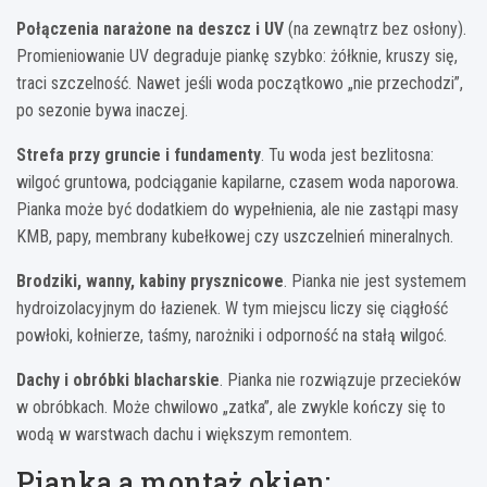
Połączenia narażone na deszcz i UV
(na zewnątrz bez osłony).
Promieniowanie UV degraduje piankę szybko: żółknie, kruszy się,
traci szczelność. Nawet jeśli woda początkowo „nie przechodzi”,
po sezonie bywa inaczej.
Strefa przy gruncie i fundamenty
. Tu woda jest bezlitosna:
wilgoć gruntowa, podciąganie kapilarne, czasem woda naporowa.
Pianka może być dodatkiem do wypełnienia, ale nie zastąpi masy
KMB, papy, membrany kubełkowej czy uszczelnień mineralnych.
Brodziki, wanny, kabiny prysznicowe
. Pianka nie jest systemem
hydroizolacyjnym do łazienek. W tym miejscu liczy się ciągłość
powłoki, kołnierze, taśmy, narożniki i odporność na stałą wilgoć.
Dachy i obróbki blacharskie
. Pianka nie rozwiązuje przecieków
w obróbkach. Może chwilowo „zatka”, ale zwykle kończy się to
wodą w warstwach dachu i większym remontem.
Pianka a montaż okien: