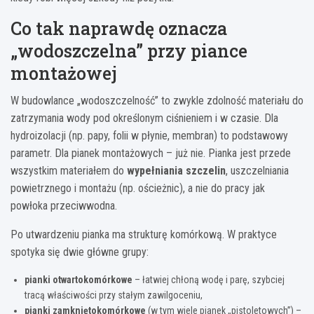
Co tak naprawdę oznacza
„wodoszczelna” przy piance
montażowej
W budowlance „wodoszczelność” to zwykle zdolność materiału do
zatrzymania wody pod określonym ciśnieniem i w czasie. Dla
hydroizolacji (np. papy, folii w płynie, membran) to podstawowy
parametr. Dla pianek montażowych – już nie. Pianka jest przede
wszystkim materiałem do
wypełniania szczelin
, uszczelniania
powietrznego i montażu (np. ościeżnic), a nie do pracy jak
powłoka przeciwwodna.
Po utwardzeniu pianka ma strukturę komórkową. W praktyce
spotyka się dwie główne grupy:
pianki otwartokomórkowe
– łatwiej chłoną wodę i parę, szybciej
tracą właściwości przy stałym zawilgoceniu,
pianki zamkniętokomórkowe
(w tym wiele pianek „pistoletowych”) –