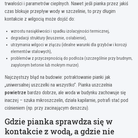
trwałości i parametrów cieplnych. Nawet jeśli pianka przez jakiś
czas blokuje przepływ wody w szczelinie, to przy długim
kontakcie z wilgocią może dojść do:
wzrostu nasiąkliwości i spadku izolacyjności termicznej,
degradacji struktury (kruszenie, osłabienie),
utrzymania wilgoci w złączu (idealne warunki dla grzybów i korozji
elementów stalowych),
problemów z przyczepnością do podłoża (szczególnie przy brudnym,
zapylonym betonie lub mokrym murze).
Najczęstszy błąd na budowie: potraktowanie pianki jak
„uniwersalnej uszczelki na wszystko”. Pianka uszczelnia
powietrze
bardzo dobrze, ale woda w budynku zachowuje się
inaczej – szuka mikroszczelin, działa kapilarnie, potrafi stać pod
ciśnieniem (np. przy zacinającym deszczu).
Gdzie pianka sprawdza się w
kontakcie z wodą, a gdzie nie