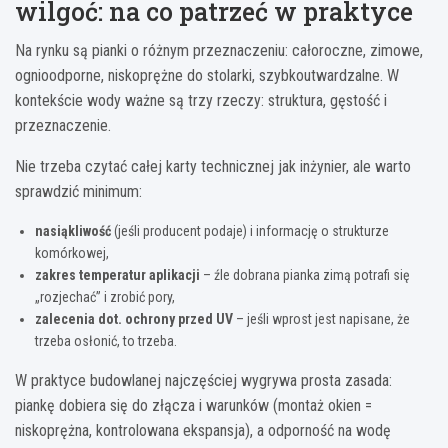
wilgoć: na co patrzeć w praktyce
Na rynku są pianki o różnym przeznaczeniu: całoroczne, zimowe,
ognioodporne, niskoprężne do stolarki, szybkoutwardzalne. W
kontekście wody ważne są trzy rzeczy: struktura, gęstość i
przeznaczenie.
Nie trzeba czytać całej karty technicznej jak inżynier, ale warto
sprawdzić minimum:
nasiąkliwość
(jeśli producent podaje) i informację o strukturze
komórkowej,
zakres temperatur aplikacji
– źle dobrana pianka zimą potrafi się
„rozjechać” i zrobić pory,
zalecenia dot. ochrony przed UV
– jeśli wprost jest napisane, że
trzeba osłonić, to trzeba.
W praktyce budowlanej najczęściej wygrywa prosta zasada:
piankę dobiera się do złącza i warunków (montaż okien =
niskoprężna, kontrolowana ekspansja), a odporność na wodę