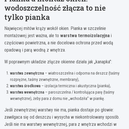
wodoszczelność złącza to nie
tylko pianka
Najwięcej mitów krąży wokół okien. Pianka w szczelinie
montażowej jest ważna, ale to
warstwa termoizolacyjna
i
częściowo powietrzna, a nie docelowa ochrona przed wodą
opadową i parą wodną z wnętrza.
W poprawnym układzie złącze okienne działa jak „kanapka”:
warstwa zewnętrzna
– wiatroszczelna i odporna na deszcz (taśmy
rozprężne, taśmy zewnętrzne, membrany),
warstwa środkowa
– izolacja termiczna i akustyczna (pianka),
warstwa wewnętrzna
– paroszczelna / kontrolująca parę (taśmy
wewnętrzne), żeby para z domu nie „wchodziła” w piankę.
Jeśli zewnętrznej warstwy nie ma, pianka dostaje po głowie:
zawilgaca się od deszczu i wysycha w niekontrolowany sposób.
Jeśli nie ma warstwy wewnętrznej, para z wnętrza wchodzi w