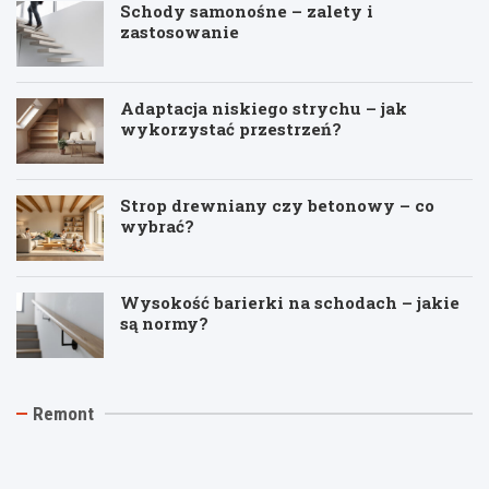
Schody samonośne – zalety i
zastosowanie
Adaptacja niskiego strychu – jak
wykorzystać przestrzeń?
Strop drewniany czy betonowy – co
wybrać?
Wysokość barierki na schodach – jakie
są normy?
J
T
R
Remont
a
y
e
k
n
m
t
k
o
a
i
n