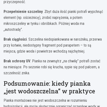
przyczepność.
Przepełnienie szczeliny
. Zbyt duża ilość pianki potrafi wypchnąć
element (np. ościeżnicę), zrobić naprężenia, a potem
mikroszczeliny w tynku i obróbkach. Później woda ma
„autostradę”.
Brak ciągłości
. Szczelina niedopiankowana w narożniku, przerwa
przy kotwie, niedostępny fragment pod parapetem – to są
miejsca, gdzie woda i powietrze wchodzą najchętniej.
Brak ochrony UV
. Pianka na zewnątrz „na chwilę” potrafi zostać
na miesiące. Po sezonie robi się krucha, sypie się pod palcem, a
szczelność znika.
Podsumowanie: kiedy pianka
„jest wodoszczelna” w praktyce
Pianka montażowa nie jest wodoszczelna w rozumieniu
hydroizolacji, ale może skutecznie ograniczać przepływ wody w