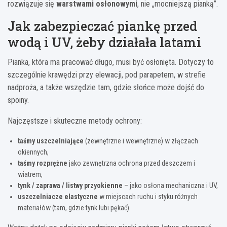
rozwiązuje się
warstwami osłonowymi
, nie „mocniejszą pianką”.
Jak zabezpieczać piankę przed
wodą i UV, żeby działała latami
Pianka, która ma pracować długo, musi być osłonięta. Dotyczy to
szczególnie krawędzi przy elewacji, pod parapetem, w strefie
nadproża, a także wszędzie tam, gdzie słońce może dojść do
spoiny.
Najczęstsze i skuteczne metody ochrony:
taśmy uszczelniające
(zewnętrzne i wewnętrzne) w złączach
okiennych,
taśmy rozprężne
jako zewnętrzna ochrona przed deszczem i
wiatrem,
tynk / zaprawa / listwy przyokienne
– jako osłona mechaniczna i UV,
uszczelniacze elastyczne
w miejscach ruchu i styku różnych
materiałów (tam, gdzie tynk lubi pękać).