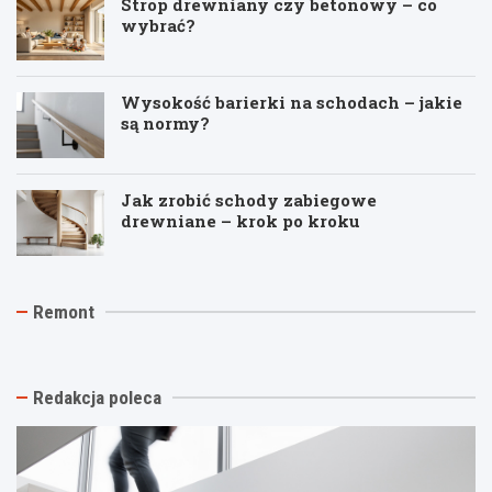
Strop drewniany czy betonowy – co
wybrać?
Wysokość barierki na schodach – jakie
są normy?
Jak zrobić schody zabiegowe
drewniane – krok po kroku
J
T
R
Remont
a
y
e
k
n
m
t
k
o
a
i
n
n
n
t
Redakcja poleca
i
a
p
o
s
o
w
t
d
y
a
k