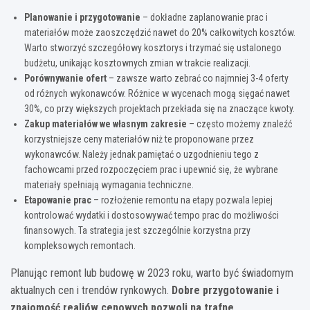
Planowanie i przygotowanie
– dokładne zaplanowanie prac i
materiałów może zaoszczędzić nawet do 20% całkowitych kosztów.
Warto stworzyć szczegółowy kosztorys i trzymać się ustalonego
budżetu, unikając kosztownych zmian w trakcie realizacji.
Porównywanie ofert
– zawsze warto zebrać co najmniej 3-4 oferty
od różnych wykonawców. Różnice w wycenach mogą sięgać nawet
30%, co przy większych projektach przekłada się na znaczące kwoty.
Zakup materiałów we własnym zakresie
– często możemy znaleźć
korzystniejsze ceny materiałów niż te proponowane przez
wykonawców. Należy jednak pamiętać o uzgodnieniu tego z
fachowcami przed rozpoczęciem prac i upewnić się, że wybrane
materiały spełniają wymagania techniczne.
Etapowanie prac
– rozłożenie remontu na etapy pozwala lepiej
kontrolować wydatki i dostosowywać tempo prac do możliwości
finansowych. Ta strategia jest szczególnie korzystna przy
kompleksowych remontach.
Planując remont lub budowę w 2023 roku, warto być świadomym
aktualnych cen i trendów rynkowych.
Dobre przygotowanie i
znajomość realiów cenowych pozwoli na trafne