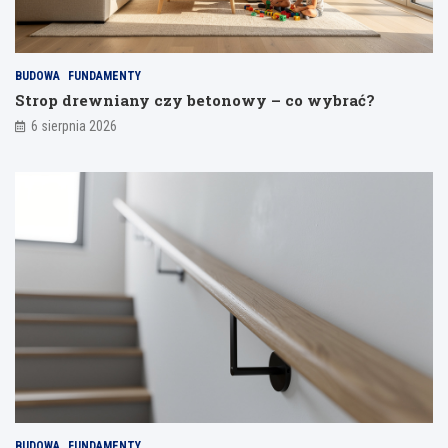
p
l
a
i
j
a
BUDOWA
FUNDAMENTY
n
Strop drewniany czy betonowy – co wybrać?
i
a
6 sierpnia 2026
BUDOWA
FUNDAMENTY