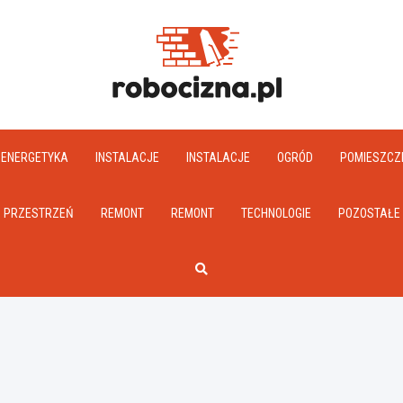
Robociz
ENERGETYKA
INSTALACJE
INSTALACJE
OGRÓD
POMIESZCZ
PRZESTRZEŃ
REMONT
REMONT
TECHNOLOGIE
POZOSTAŁE