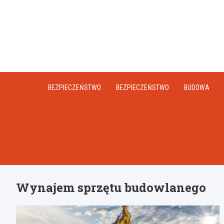
Skip
to
content
BEZPIECZEŃSTWO
BEZPIECZEŃSTWO
BUDOWA
Wynajem sprzętu budowlanego