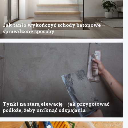
Jak tanio wykończyć schody betonowe –
sprawdzone sposoby
Tynki na starą elewację – jak przygotować
podłoże, żeby uniknąć odspajania