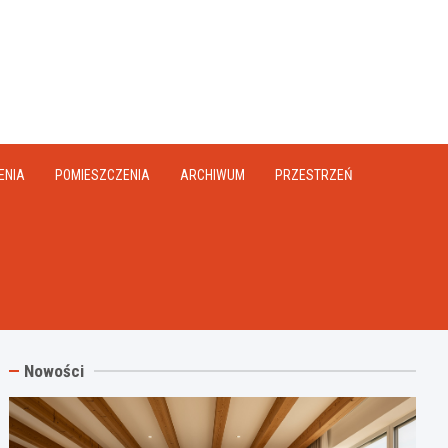
na.pl
ENIA
POMIESZCZENIA
ARCHIWUM
PRZESTRZEŃ
Nowości