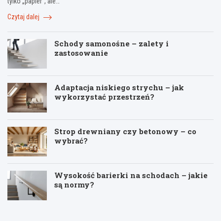
tylko „papier”, ale…
Czytaj dalej
Schody samonośne – zalety i
zastosowanie
Adaptacja niskiego strychu – jak
wykorzystać przestrzeń?
Strop drewniany czy betonowy – co
wybrać?
Wysokość barierki na schodach – jakie
są normy?
J
T
R