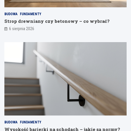
j
a
BUDOWA
FUNDAMENTY
n
Strop drewniany czy betonowy – co wybrać?
i
a
6 sierpnia 2026
BUDOWA
FUNDAMENTY
Wysokość barierki na schodach – jakie są normy?