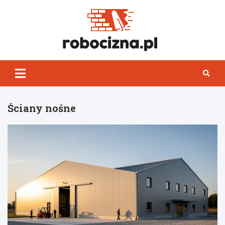
Skip
to
content
Robocizn
Ściany nośne