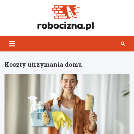
Skip
to
content
Robocizn
Koszty utrzymania domu