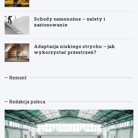
Schody samonośne – zalety i
zastosowanie
Adaptacja niskiego strychu – jak
wykorzystać przestrzeń?
K
J
T
Remont
o
a
y
s
k
n
z
t
k
t
a
i
w
n
n
Redakcja poleca
y
i
a
b
o
s
u
w
t
r
y
a
z
k
r
e
o
ą