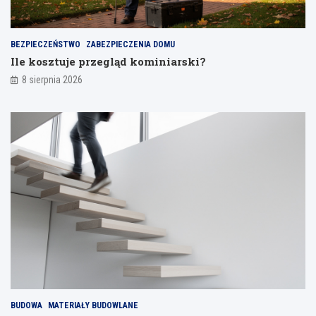
j
a
n
BEZPIECZEŃSTWO
ZABEZPIECZENIA DOMU
i
Ile kosztuje przegląd kominiarski?
a
8 sierpnia 2026
BUDOWA
MATERIAŁY BUDOWLANE