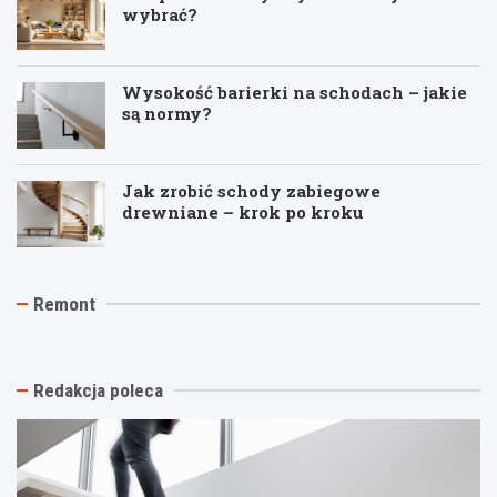
wybrać?
Wysokość barierki na schodach – jakie
są normy?
Jak zrobić schody zabiegowe
drewniane – krok po kroku
J
T
R
Remont
a
y
e
k
n
m
t
k
o
a
i
n
n
n
t
Redakcja poleca
i
a
p
o
s
o
w
t
d
y
a
k
k
r
l