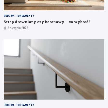
a
i
j
a
BUDOWA
FUNDAMENTY
n
Strop drewniany czy betonowy – co wybrać?
i
a
6 sierpnia 2026
BUDOWA
FUNDAMENTY