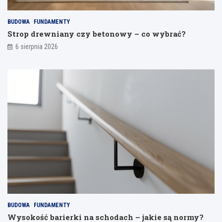
j
a
BUDOWA
FUNDAMENTY
n
Strop drewniany czy betonowy – co wybrać?
i
a
6 sierpnia 2026
BUDOWA
FUNDAMENTY
Wysokość barierki na schodach – jakie są normy?