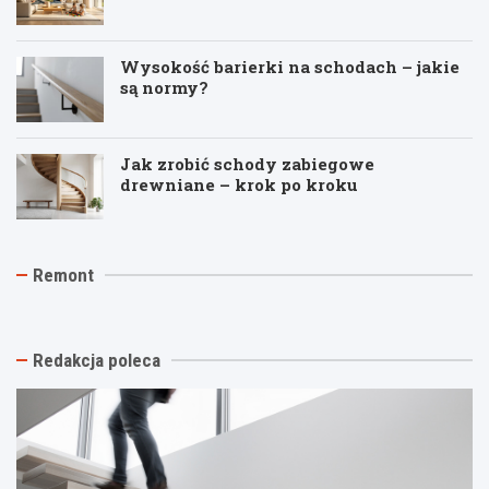
Wysokość barierki na schodach – jakie
są normy?
Jak zrobić schody zabiegowe
drewniane – krok po kroku
J
T
R
Remont
a
y
e
k
n
m
t
k
o
a
i
n
n
n
t
Redakcja poleca
i
a
p
o
s
o
w
t
d
y
a
k
k
r
l
o
ą
u