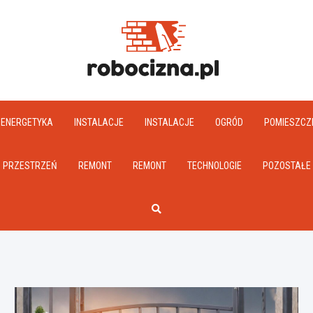
Robociz
ENERGETYKA
INSTALACJE
INSTALACJE
OGRÓD
POMIESZCZ
PRZESTRZEŃ
REMONT
REMONT
TECHNOLOGIE
POZOSTAŁE