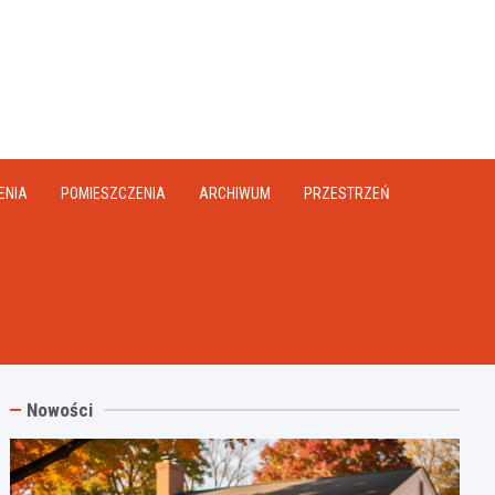
na.pl
ENIA
POMIESZCZENIA
ARCHIWUM
PRZESTRZEŃ
Nowości