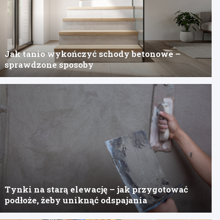
Jak tanio wykończyć schody betonowe –
sprawdzone sposoby
Tynki na starą elewację – jak przygotować
podłoże, żeby uniknąć odspajania