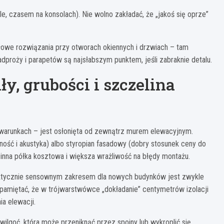
, czasem na konsolach). Nie wolno zakładać, że „jakoś się oprze”
dłowe rozwiązania przy otworach okiennych i drzwiach – tam
nadproży i parapetów są najsłabszym punktem, jeśli zabraknie detalu.
ły, grubości i szczelina
 warunkach – jest osłonięta od zewnątrz murem elewacyjnym.
ność i akustyka) albo styropian fasadowy (dobry stosunek ceny do
uż inna półka kosztowa i większa wrażliwość na błędy montażu.
raktycznie sensownym zakresem dla nowych budynków jest zwykle
o pamiętać, że w trójwarstwówce „dokładanie” centymetrów izolacji
a elewacji.
ilgoć, która może przeniknąć przez spoiny lub wykroplić się