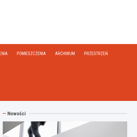
na.pl
ENIA
POMIESZCZENIA
ARCHIWUM
PRZESTRZEŃ
Nowości