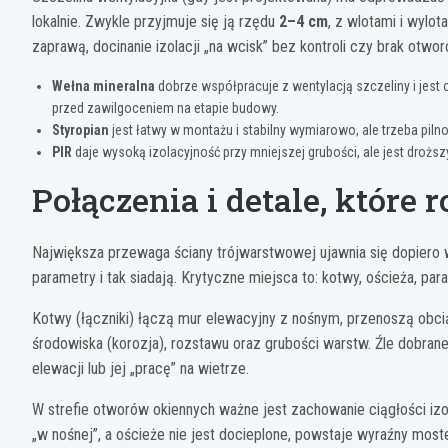
lokalnie. Zwykle przyjmuje się ją rzędu
2–4 cm
, z wlotami i wyl
zaprawą, docinanie izolacji „na wcisk” bez kontroli czy brak otwo
Wełna mineralna
dobrze współpracuje z wentylacją szczeliny i jes
przed zawilgoceniem na etapie budowy.
Styropian
jest łatwy w montażu i stabilny wymiarowo, ale trzeba piln
PIR
daje wysoką izolacyjność przy mniejszej grubości, ale jest droższ
Połączenia i detale, które 
Największa przewaga ściany trójwarstwowej ujawnia się dopiero w
parametry i tak siadają. Krytyczne miejsca to: kotwy, ościeża, pa
Kotwy (łączniki) łączą mur elewacyjny z nośnym, przenoszą obcią
środowiska (korozja), rozstawu oraz grubości warstw. Źle dobrane
elewacji lub jej „pracę” na wietrze.
W strefie otworów okiennych ważne jest zachowanie ciągłości izo
„w nośnej”, a ościeże nie jest docieplone, powstaje wyraźny most