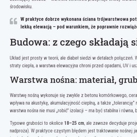
środowisku.
W praktyce dobrze wykonana ściana trójwarstwowa potra
lekką elewacją – pod warunkiem, że poprawnie rozwiąże
Budowa: z czego składają 
Układ jest prosty w teorii, ale diabeł siedzi w detalach połączeń.
straty ciepła, a warstwa elewacyjna chroni przed opadami, UV i 
Warstwa nośna: materiał, gru
Warstwę nośną wykonuje się zwykle z betonu komórkowego, cerami
wpływa na akustykę, akumulacyjność cieplną, a także „tolerancję”
warstwa nośna nie musi „robić” izolacji – ma być stabilna i równa, 
Typowe grubości to okolice
18–25 cm
, ale zawsze decyduje proje
nadproża). W praktyce częstym błędem jest traktowanie nośnej jak