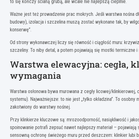
to się kończy ścianą grubą, ale wcale nie najlepszą cieplnie.
Ważne jest też prowadzenie prac mokrych. Jeśli warstwa nośna dł
budowy), izolacja i szczelina muszą zostać wykonane tak, by wilgo
konserwę”.
Od strony wykonawczej liczy się równość i ciągłość muru: krzywizny 
szczeliny. To niby detal, a potem pojawiają się mostki termiczne 
Warstwa elewacyjna: cegła, kl
wymagania
Warstwa osłonowa bywa murowana z cegły licowej/klinkierowej, c
systemu). Najważniejsze: to nie jest „tylko okładzina”. To osobny 
zakotwiony do warstwy nośnej.
Przy klinkierze kluczowe są: mrozoodporność, nasiąkliwość i jako
spoinowanie potrafi zepsuć nawet najlepszy materiał – pojawiają s
sensowną ochronę świeżego muru przed deszczem: klinkier lubi 