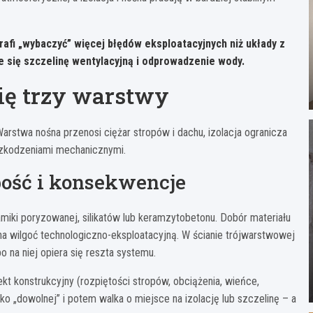
fi „wybaczyć” więcej błędów eksploatacyjnych niż układy z
 się szczelinę wentylacyjną i odprowadzenie wody.
się trzy warstwy
 Warstwa nośna przenosi ciężar stropów i dachu, izolacja ogranicza
uszkodzeniami mechanicznymi.
bość i konsekwencje
ki poryzowanej, silikatów lub keramzytobetonu. Dobór materiału
 na wilgoć technologiczno-eksploatacyjną. W ścianie trójwarstwowej
bo na niej opiera się reszta systemu.
kt konstrukcyjny (rozpiętości stropów, obciążenia, wieńce,
o „dowolnej” i potem walka o miejsce na izolację lub szczelinę – a