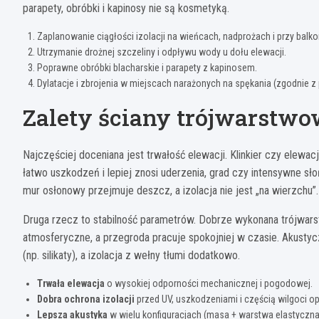
parapety, obróbki i kapinosy nie są kosmetyką.
Zaplanowanie ciągłości izolacji na wieńcach, nadprożach i przy balko
Utrzymanie drożnej szczeliny i odpływu wody u dołu elewacji.
Poprawne obróbki blacharskie i parapety z kapinosem.
Dylatacje i zbrojenia w miejscach narażonych na spękania (zgodnie z 
Zalety ściany trójwarstwo
Najczęściej doceniana jest trwałość elewacji. Klinkier czy elewac
łatwo uszkodzeń i lepiej znosi uderzenia, grad czy intensywne s
mur osłonowy przejmuje deszcz, a izolacja nie jest „na wierzchu”.
Druga rzecz to stabilność parametrów. Dobrze wykonana trójwars
atmosferyczne, a przegroda pracuje spokojniej w czasie. Akustycz
(np. silikaty), a izolacja z wełny tłumi dodatkowo.
Trwała elewacja
o wysokiej odporności mechanicznej i pogodowej.
Dobra ochrona izolacji
przed UV, uszkodzeniami i częścią wilgoci o
Lepsza akustyka
w wielu konfiguracjach (masa + warstwa elastyczna