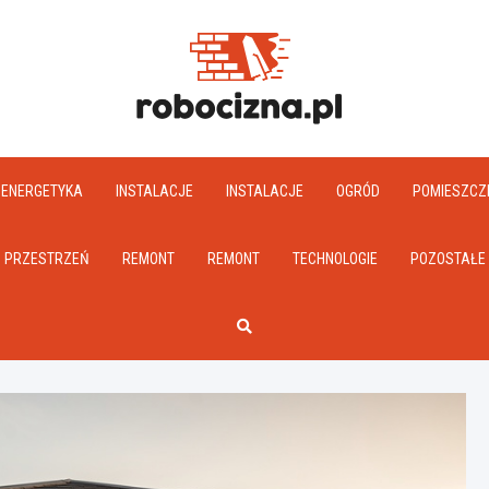
Robociz
ENERGETYKA
INSTALACJE
INSTALACJE
OGRÓD
POMIESZCZ
PRZESTRZEŃ
REMONT
REMONT
TECHNOLOGIE
POZOSTAŁE