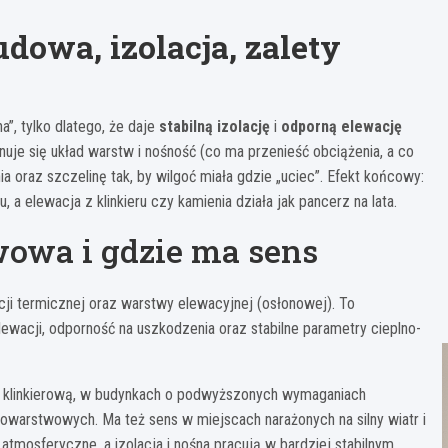
dowa, izolacja, zalety
a”, tylko dlatego, że daje
stabilną izolację
i
odporną elewację
uje się układ warstw i nośność (co ma przenieść obciążenia, a co
nia oraz szczelinę tak, by wilgoć miała gdzie „uciec”. Efekt końcowy:
 a elewacja z klinkieru czy kamienia działa jak pancerz na lata.
twowa i gdzie ma sens
cji termicznej oraz warstwy elewacyjnej (osłonowej). To
elewacji, odporność na uszkodzenia oraz stabilne parametry cieplno-
ą klinkierową, w budynkach o podwyższonych wymaganiach
owarstwowych. Ma też sens w miejscach narażonych na silny wiatr i
mosferyczne, a izolacja i nośna pracują w bardziej stabilnym