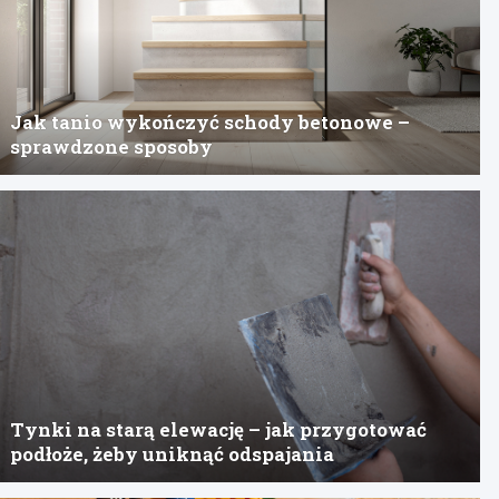
Jak tanio wykończyć schody betonowe –
sprawdzone sposoby
Tynki na starą elewację – jak przygotować
podłoże, żeby uniknąć odspajania