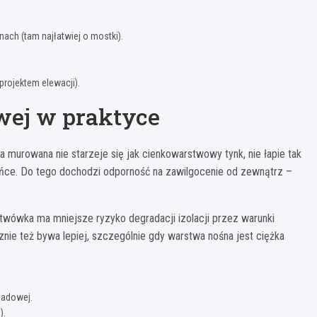
nach (tam najłatwiej o mostki).
projektem elewacji).
wej w praktyce
ja murowana nie starzeje się jak cienkowarstwowy tynk, nie łapie tak
łońce. Do tego dochodzi odporność na zawilgocenie od zewnątrz –
twówka ma mniejsze ryzyko degradacji izolacji przez warunki
nie też bywa lepiej, szczególnie gdy warstwa nośna jest ciężka
padowej.
).