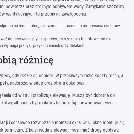
otami powietrza oraz drożnym odpływem wody. Zamykanie szczeliny
rów wentylacyjnych to przepis na zawilgocenia.
t odporna na temperaturę, ale wymaga starannego mocowania i ochrony
ować dopasowania płyt i ciągłości, bo szczeliny to gotowe mostki.
y i wymaga precyzji przy łączeniach oraz detalach.
robią różnicę
tedy, gdy detale są dopięte. W przeciwnym razie koszty rosną, a
rapety, nadproża, wieńce oraz strefa cokołowa.
żenia od wiatru i stabilizują elewację. Muszą być dobrane do
 kotwy albo ich zbyt mała liczba potrafią spowodować rysy na
lacji i sensowne rozwiązanie montażu okna. Jeśli okno montuje się
ek termiczny. Z kolei woda z elewacji musi mieć drogę odpływu: