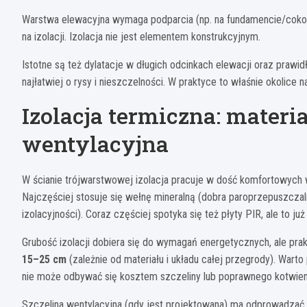
Warstwa elewacyjna wymaga podparcia (np. na fundamencie/cokole
na izolacji. Izolacja nie jest elementem konstrukcyjnym.
Istotne są też dylatacje w długich odcinkach elewacji oraz prawi
najłatwiej o rysy i nieszczelności. W praktyce to właśnie okolice 
Izolacja termiczna: materia
wentylacyjna
W ścianie trójwarstwowej izolacja pracuje w dość komfortowych
Najczęściej stosuje się wełnę mineralną (dobra paroprzepuszczal
izolacyjności). Coraz częściej spotyka się też płyty PIR, ale to j
Grubość izolacji dobiera się do wymagań energetycznych, ale p
15–25 cm
(zależnie od materiału i układu całej przegrody). Wart
nie może odbywać się kosztem szczeliny lub poprawnego kotwieni
Szczelina wentylacyjna (gdy jest projektowana) ma odprowadzać w