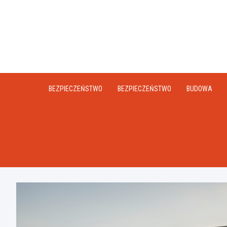
Skip
to
content
BEZPIECZEŃSTWO
BEZPIECZEŃSTWO
BUDOWA