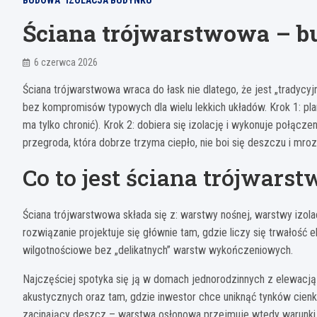
BUDOWA
IZOLACJA BUDYNKU
Ściana trójwarstwowa – bu
6 czerwca 2026
Ściana trójwarstwowa wraca do łask nie dlatego, że jest „tradycyjn
bez kompromisów typowych dla wielu lekkich układów. Krok 1: plan
ma tylko chronić). Krok 2: dobiera się izolację i wykonuje połącze
przegroda, która dobrze trzyma ciepło, nie boi się deszczu i mrozu,
Co to jest ściana trójwars
Ściana trójwarstwowa składa się z: warstwy nośnej, warstwy izola
rozwiązanie projektuje się głównie tam, gdzie liczy się trwałość 
wilgotnościowe bez „delikatnych” warstw wykończeniowych.
Najczęściej spotyka się ją w domach jednorodzinnych z elewacj
akustycznych oraz tam, gdzie inwestor chce uniknąć tynków cienk
zacinający deszcz – warstwa osłonowa przejmuje wtedy warunki at