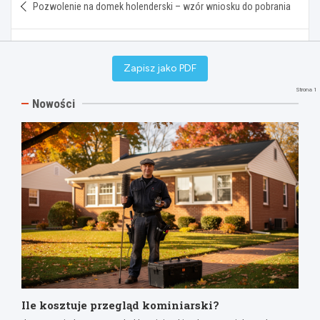
Pozwolenie na domek holenderski – wzór wniosku do pobrania
wpisu
Wniosek o kupno działki od gminy – wzór pisma do pobrania
Zapisz jako PDF
Strona 1
Nowości
Ile kosztuje przegląd kominiarski?