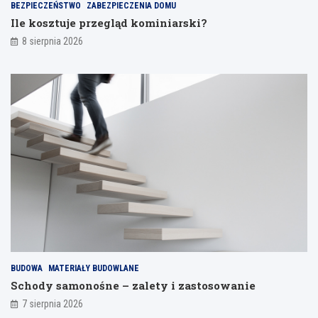
BEZPIECZEŃSTWO
ZABEZPIECZENIA DOMU
d
j
n
y
a
a
Ile kosztuje przegląd kominiarski?
b
k
k
8 sierpnia 2026
e
p
o
t
r
o
o
z
r
n
y
d
o
g
y
w
o
n
e
t
a
–
o
c
s
w
j
p
a
a
r
ć
e
a
p
k
w
o
i
d
d
p
z
ł
?
o
o
W
n
ż
a
BUDOWA
MATERIAŁY BUDOWLANE
e
e
d
Schody samonośne – zalety i zastosowanie
s
,
y
7 sierpnia 2026
p
ż
i