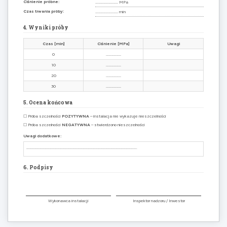
Ciśnienie próbne:
……………………… MPa
Czas trwania próby:
……………………… min
4. Wyniki próby
Czas [min]
Ciśnienie [MPa]
Uwagi
0
………………
10
………………
20
………………
30
………………
5. Ocena końcowa
☐ Próba szczelności
POZYTYWNA
– instalacja nie wykazuje nieszczelności
☐ Próba szczelności
NEGATYWNA
– stwierdzono nieszczelności
Uwagi dodatkowe:
…………………………………………………………………………………………………………………..
6. Podpisy
Wykonawca instalacji
Inspektor nadzoru / Inwestor