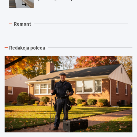
J
T
R
Remont
a
y
e
k
n
m
t
k
o
a
i
n
n
n
t
Redakcja poleca
i
a
p
o
s
o
w
t
d
y
a
k
k
r
l
o
ą
u
ń
e
c
c
l
z
z
e
c
y
w
z
ć
a
y
s
c
w
c
j
ł
h
ę
a
o
–
s