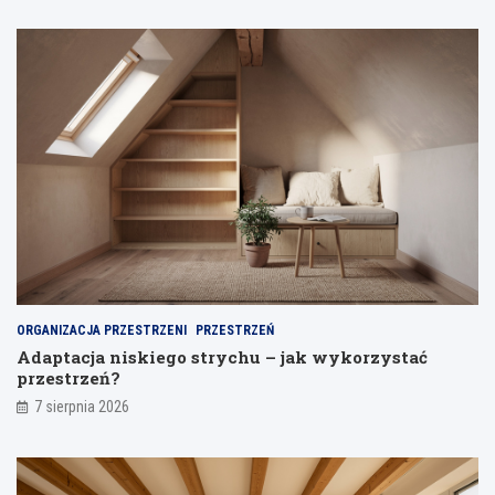
o
e
z
s
b
a
o
y
l
b
u
e
y
n
t
i
y
k
o
n
b
ą
u
ć
m
o
o
d
d
s
e
p
l
a
i
j
ORGANIZACJA PRZESTRZENI
PRZESTRZEŃ
a
Adaptacja niskiego strychu – jak wykorzystać
n
przestrzeń?
i
a
7 sierpnia 2026