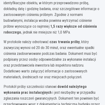
identyfikacyjne obiektu, w którym przeprowadzono próbę,
dokładną datę i godzinę badania, oraz szczegółowe informacje o
zastosowanym ciśnieniu próbnym. Zgodnie z normami
budowlanymi, instalacja wodna powinna wytrzymać ciśnienie
próbne wynoszące co najmniej
1,5 razy większe od ciśnienia
roboczego
, jednak nie mniejsze niż 1,0 MPa.
W protokole należy odnotować
czas trwania próby
, który
zazwyczaj wynosi od 20 do 30 minut, oraz ewentualne spadki
ciśnienia zaobserwowane podczas badania. Dokument musi być
podpisany przez osoby odpowiedzialne za wykonanie instalacji
oraz przedstawiciela inwestora lub inspektora nadzoru.
Dodatkowo warto załączyć informacje o zastosowanych
materiałach, średnicach rur oraz miejscach połączeń.
Protokół próby szczelności stanowi
dowód należytego
wykonania prac instalacyjnych
i jest niezbędny w przypadku
zgłaszania roszczeń gwarancyjnych. Dokument ten powinien być
przechowywany wraz z dokumentacją techniczną budynku przez