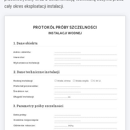
cały okres eksploatacji instalacji.
PROTOKÓŁ PRÓBY SZCZELNOŚCI
INSTALACJI WODNEJ
1. Dane obiektu
Adres obiektu:
………………………………………………
Inwestor:
………………………………………………
Wykonawca instalacji:
………………………………………………
2. Dane techniczne instalacji
Rodzaj instalacji:
☐ Woda zimna ☐ Woda ciepła ☐ C.W.U.
Materiał przewodów:
………………………………………………
Średnice rur:
………………………………………………
Długość instalacji:
……………………… m
3. Parametry próby szczelności
Data próby:
………………………………………………
Godzina rozpoczęcia:
………………………………………………
Ciśnienie robocze:
……………………… MPa