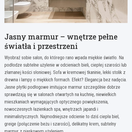
Jasny marmur – wnętrze pełne
światła i przestrzeni
Wyobraź sobie salon, do którego rano wpada miękkie światło. Na
podłodze subtelne użylenie w odcieniach bieli, ciepłej szarości lub
złamanej kości słoniowej. Sofa w kremowej tkaninie, lekki stolik z
drewna i lampy o miękkich formach. Efekt? Elegancja bez nadęcia.
Jasne płytki podłogowe imitujące marmur szczególnie dobrze
sprawdzają się w salonach otwartych na kuchnię, niewielkich
mieszkaniach wymagających optycznego powiększenia,
nowoczesnych łazienkach spa, wnętrzach japandi i
minimalistycznych. Najmodniejsze odcienie to dziś ciepła biel,
greige (połączenie beżu i szarości), delikatny krem, subtelny
marmur z piaskowym użyleniem.