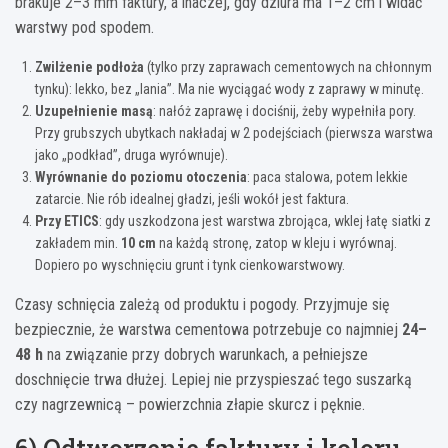
brakuje 2–3 mm faktury, a inaczej, gdy dziura ma 1–2 cm i widać
warstwy pod spodem.
Zwilżenie podłoża
(tylko przy zaprawach cementowych na chłonnym
tynku): lekko, bez „lania”. Ma nie wyciągać wody z zaprawy w minutę.
Uzupełnienie masą
: nałóż zaprawę i dociśnij, żeby wypełniła pory.
Przy grubszych ubytkach nakładaj w 2 podejściach (pierwsza warstwa
jako „podkład”, druga wyrównuje).
Wyrównanie do poziomu otoczenia
: paca stalowa, potem lekkie
zatarcie. Nie rób idealnej gładzi, jeśli wokół jest faktura.
Przy ETICS
: gdy uszkodzona jest warstwa zbrojąca, wklej łatę siatki z
zakładem min.
10 cm
na każdą stronę, zatop w kleju i wyrównaj.
Dopiero po wyschnięciu grunt i tynk cienkowarstwowy.
Czasy schnięcia zależą od produktu i pogody. Przyjmuje się
bezpiecznie, że warstwa cementowa potrzebuje co najmniej
24–
48 h
na związanie przy dobrych warunkach, a pełniejsze
doschnięcie trwa dłużej. Lepiej nie przyspieszać tego suszarką
czy nagrzewnicą – powierzchnia złapie skurcz i pęknie.