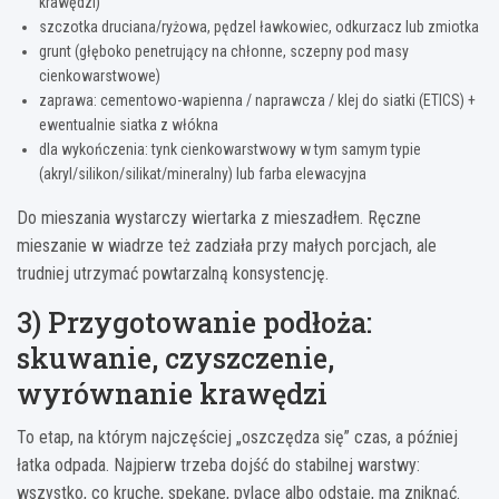
krawędzi)
szczotka druciana/ryżowa, pędzel ławkowiec, odkurzacz lub zmiotka
grunt (głęboko penetrujący na chłonne, sczepny pod masy
cienkowarstwowe)
zaprawa: cementowo-wapienna / naprawcza / klej do siatki (ETICS) +
ewentualnie siatka z włókna
dla wykończenia: tynk cienkowarstwowy w tym samym typie
(akryl/silikon/silikat/mineralny) lub farba elewacyjna
Do mieszania wystarczy wiertarka z mieszadłem. Ręczne
mieszanie w wiadrze też zadziała przy małych porcjach, ale
trudniej utrzymać powtarzalną konsystencję.
3) Przygotowanie podłoża:
skuwanie, czyszczenie,
wyrównanie krawędzi
To etap, na którym najczęściej „oszczędza się” czas, a później
łatka odpada. Najpierw trzeba dojść do stabilnej warstwy:
wszystko, co kruche, spękane, pylące albo odstaje, ma zniknąć.