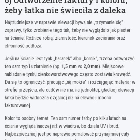
6) Odtworzenie faktury i koloru,
żeby łatka nie świeciła z daleka
Najtrudniejsze w naprawie elewacji bywa nie „trzymanie się”
zaprawy, tylko zrobienie tego tak, żeby nie wyglądało jak plaster
na ścianie. Różnice robią: ziarnistość, kierunek zacierania oraz
chłonność podłoża.
Jeśli na ścianie jest tynk „baranek” albo „kornik”, trzeba odtworzyć
ten sam typ i uziarnienie (np.
1,5 mm
vs
2,0 mm
). Miejscowe
nakładanie tynku cienkowarstwowego często zostawia krawędź.
Da się to ograniczyć, pracując „na mokre” i rozciągając materiał w
strefie przejścia, ale cudów nie ma: na jednolitej, gładkiej elewacji
łatka będzie widoczna częściej niż na elewacji mocno
fakturowanej.
Kolor to osobny temat. Ten sam numer farby po kilku latach na
ścianie wygląda inaczej niż w wiadrze, bo działa UV i brud.
Najbezpieczniej jest po naprawie pomalować przynajmniej cały