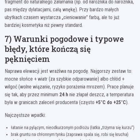
fragment do naturalnego załamania (np. od narożnika do narożnika,
pas między dylatacjami, całą wnękę). Przy bardzo małych
ubytkach czasem wystarcza „cieniowanie” farbą, ale to już
bardziej kosmetyka niż pewny standard.
7) Warunki pogodowe i typowe
błędy, które kończą się
pęknięciem
Naprawa elewacji jest wrażliwa na pogodę. Najgorszy zestaw to:
mocne słońce + wiatr (za szybkie odparowanie) albo chłód +
wilgoć (wolne wiązanie, ryzyko porażenia mrozem). Prace planuje
się tak, aby przez minimum
24 h
nie złapał deszcz, a temperatura
była w granicach zaleceń producenta (często
+5°C do +25°C
).
Najczęstsze wpadki:
łatanie na pylącym, nieodkurzonym podłożu (łatka „trzyma się kurzu”)
brak gruntu na chłonnym tynku (zaprawa spala się, robi się krucha)