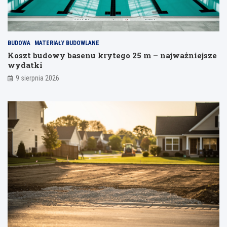
z
a
w
a
w
d
m
y
z
2
c
o
e
n
BUDOWA
MATERIAŁY BUDOWLANE
n
e
Koszt budowy basenu krytego 25 m – najważniejsze
a
s
wydatki
p
p
9 sierpnia 2026
r
o
a
s
c
o
b
y