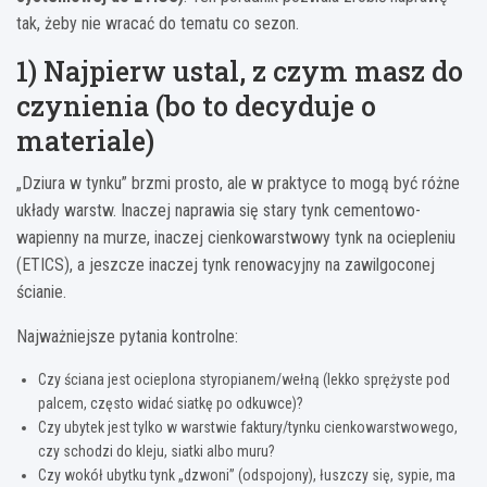
tak, żeby nie wracać do tematu co sezon.
1) Najpierw ustal, z czym masz do
czynienia (bo to decyduje o
materiale)
„Dziura w tynku” brzmi prosto, ale w praktyce to mogą być różne
układy warstw. Inaczej naprawia się stary tynk cementowo-
wapienny na murze, inaczej cienkowarstwowy tynk na ociepleniu
(ETICS), a jeszcze inaczej tynk renowacyjny na zawilgoconej
ścianie.
Najważniejsze pytania kontrolne:
Czy ściana jest ocieplona styropianem/wełną (lekko sprężyste pod
palcem, często widać siatkę po odkuwce)?
Czy ubytek jest tylko w warstwie faktury/tynku cienkowarstwowego,
czy schodzi do kleju, siatki albo muru?
Czy wokół ubytku tynk „dzwoni” (odspojony), łuszczy się, sypie, ma