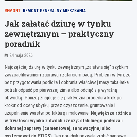
REMONT
REMONT GENERALNY MIESZKANIA
Jak załatać dziurę w tynku
zewnętrznym – praktyczny
poradnik
24 maja 2026
Najczęściej dziurę w tynku zewnętrznym „załatwia się” szybkim
zaszpachlowaniem zaprawą i zatarciem pacą. Problem w tym, że
bez przygotowania podłoża i dobrania właściwej masy taka łatka
potrafi odpaść po pierwszej zimie albo odciąć się wyraźną
obwódką. Poniżej znajduje się praktyczna procedura krok po
kroku: od oceny ubytku, przez czyszczenie, gruntowanie i
uzupełnienie warstw, po fakturę i malowanie.
Największa różnica
w trwałości wynika z dwóch rzeczy: stabilnego podłoża i
dobranej zaprawy (cementowej, renowacyjnej albo
systemowej do ETICS)
. Ten poradnik pozwala zrobić naprawę