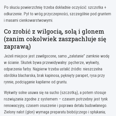
Po skuciu powierzchnię trzeba dokładnie oczyścić: szczotka +
odkurzenie. Pył to wróg przyczepności, szczególnie pod gruntem
i masami cienkowarstwowymi.
Co zrobić z wilgocią, solą i glonem
(zanim cokolwiek zaszpachluje się
zaprawą)
Jeżeli miejsce jest zawilgocone, samo „załatanie” zamknie wodę
w ścianie. Skutek bywa przewidywalny: pęcherze, wykwity,
odparzenia farby. Najpierw trzeba ustalić źródło: nieszczelna
obróbka blacharska, brak kapinosa, pęknięty parapet, rysa przy
rynnie, podciąganie kapilarne od gruntu.
Wykwity solne usuwa się na sucho (szczotką), a potem stosuje
rozwiązania zgodne z systemem – czasem potrzebny jest tynk
renowacyjny, czasem osuszenie i poprawa detalu budowlanego.
Zielony nalot (glon) wymaga preparatu biobójczego i spłukania;