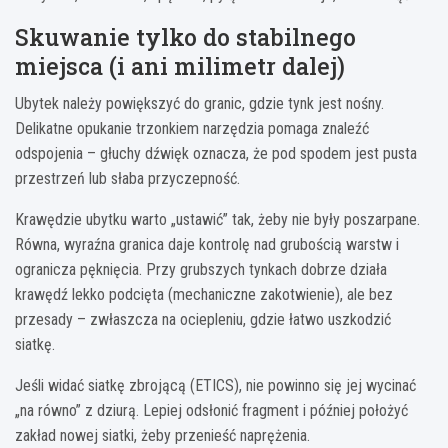
Skuwanie tylko do stabilnego
miejsca (i ani milimetr dalej)
Ubytek należy powiększyć do granic, gdzie tynk jest nośny.
Delikatne opukanie trzonkiem narzędzia pomaga znaleźć
odspojenia – głuchy dźwięk oznacza, że pod spodem jest pusta
przestrzeń lub słaba przyczepność.
Krawędzie ubytku warto „ustawić” tak, żeby nie były poszarpane.
Równa, wyraźna granica daje kontrolę nad grubością warstw i
ogranicza pęknięcia. Przy grubszych tynkach dobrze działa
krawędź lekko podcięta (mechaniczne zakotwienie), ale bez
przesady – zwłaszcza na ociepleniu, gdzie łatwo uszkodzić
siatkę.
Jeśli widać siatkę zbrojącą (ETICS), nie powinno się jej wycinać
„na równo” z dziurą. Lepiej odsłonić fragment i później położyć
zakład nowej siatki, żeby przenieść naprężenia.