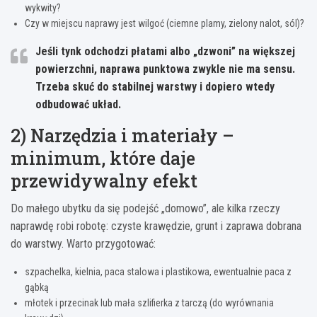
wykwity?
Czy w miejscu naprawy jest wilgoć (ciemne plamy, zielony nalot, sól)?
Jeśli tynk odchodzi płatami albo „dzwoni” na większej
powierzchni
, naprawa punktowa zwykle nie ma sensu.
Trzeba skuć do stabilnej warstwy i dopiero wtedy
odbudować układ.
2) Narzędzia i materiały –
minimum, które daje
przewidywalny efekt
Do małego ubytku da się podejść „domowo”, ale kilka rzeczy
naprawdę robi robotę: czyste krawędzie, grunt i zaprawa dobrana
do warstwy. Warto przygotować:
szpachelka, kielnia, paca stalowa i plastikowa, ewentualnie paca z
gąbką
młotek i przecinak lub mała szlifierka z tarczą (do wyrównania