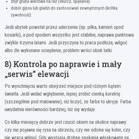
zbyt gruba warstwa na raz (skurcz, spękania)
dobór gipsu lub gładzi do zastosowań zewnętrznych (krótka
żywotność)
Jeśli ubytek powstał przez uderzenie (np. piłka, kamień spod
kosiarki), a pod spodem wszystko jest stabilne, naprawa punktowa
zwykle trzyma latami. Jeśli przyczyna to praca podłoża, wilgoć
albo źle wykonane ocieplenie, problem wróci obok łatki.
8) Kontrola po naprawie i mały
„serwis” elewacji
Po wyschnięciu warto obejrzeć miejsce pod różnym kątem
światła. Jeśli widać wgłębienie, lepiej zrobić cienką korektę
(szczególnie pod malowanie), niż liczyć, że farba to ukryje. Farba
uwydatnia nierówności bardziej, niż się wydaje.
Co kilka miesięcy dobrze jest rzucić okiem na okolice naprawy:
czy nie pojawia się rysa na obrzeżu, czy nie odcina się kolor, czy
nie wraca wilgoć. Gdy wystąpią drobne spękania włoskowate na