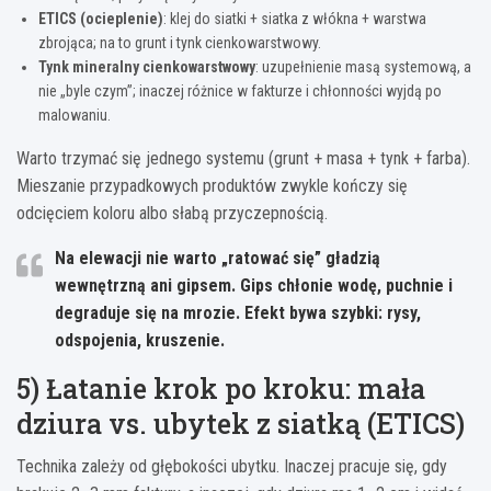
ETICS (ocieplenie)
: klej do siatki + siatka z włókna + warstwa
zbrojąca; na to grunt i tynk cienkowarstwowy.
Tynk mineralny cienkowarstwowy
: uzupełnienie masą systemową, a
nie „byle czym”; inaczej różnice w fakturze i chłonności wyjdą po
malowaniu.
Warto trzymać się jednego systemu (grunt + masa + tynk + farba).
Mieszanie przypadkowych produktów zwykle kończy się
odcięciem koloru albo słabą przyczepnością.
Na elewacji nie warto „ratować się” gładzią
wewnętrzną ani gipsem.
Gips chłonie wodę, puchnie i
degraduje się na mrozie. Efekt bywa szybki: rysy,
odspojenia, kruszenie.
5) Łatanie krok po kroku: mała
dziura vs. ubytek z siatką (ETICS)
Technika zależy od głębokości ubytku. Inaczej pracuje się, gdy