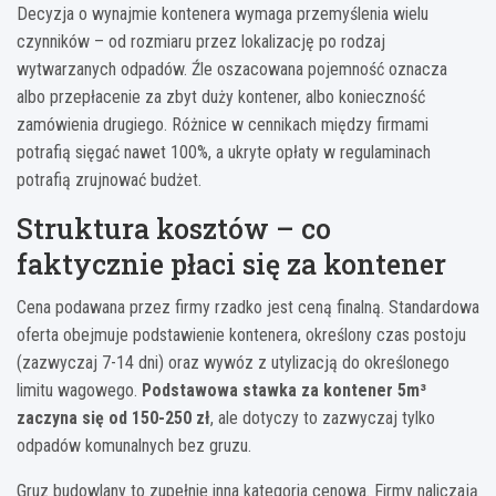
Decyzja o wynajmie kontenera wymaga przemyślenia wielu
czynników – od rozmiaru przez lokalizację po rodzaj
wytwarzanych odpadów. Źle oszacowana pojemność oznacza
albo przepłacenie za zbyt duży kontener, albo konieczność
zamówienia drugiego. Różnice w cennikach między firmami
potrafią sięgać nawet 100%, a ukryte opłaty w regulaminach
potrafią zrujnować budżet.
Struktura kosztów – co
faktycznie płaci się za kontener
Cena podawana przez firmy rzadko jest ceną finalną. Standardowa
oferta obejmuje podstawienie kontenera, określony czas postoju
(zazwyczaj 7-14 dni) oraz wywóz z utylizacją do określonego
limitu wagowego.
Podstawowa stawka za kontener 5m³
zaczyna się od 150-250 zł
, ale dotyczy to zazwyczaj tylko
odpadów komunalnych bez gruzu.
Gruz budowlany to zupełnie inna kategoria cenowa. Firmy naliczają