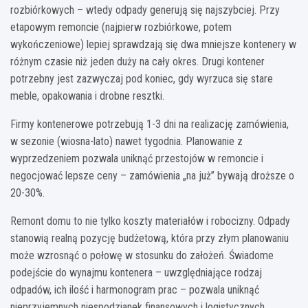
rozbiórkowych – wtedy odpady generują się najszybciej. Przy
etapowym remoncie (najpierw rozbiórkowe, potem
wykończeniowe) lepiej sprawdzają się dwa mniejsze kontenery w
różnym czasie niż jeden duży na cały okres. Drugi kontener
potrzebny jest zazwyczaj pod koniec, gdy wyrzuca się stare
meble, opakowania i drobne resztki.
Firmy kontenerowe potrzebują 1-3 dni na realizację zamówienia,
w sezonie (wiosna-lato) nawet tygodnia. Planowanie z
wyprzedzeniem pozwala uniknąć przestojów w remoncie i
negocjować lepsze ceny – zamówienia „na już” bywają droższe o
20-30%.
Remont domu to nie tylko koszty materiałów i robocizny. Odpady
stanowią realną pozycję budżetową, która przy złym planowaniu
może wzrosnąć o połowę w stosunku do założeń. Świadome
podejście do wynajmu kontenera – uwzględniające rodzaj
odpadów, ich ilość i harmonogram prac – pozwala uniknąć
nieprzyjemnych niespodzianek finansowych i logistycznych.