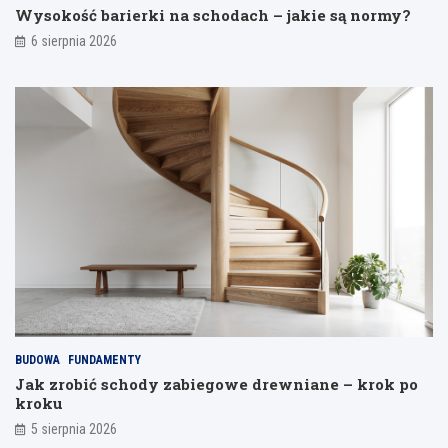
e
e
d
Wysokość barierki na schodach – jakie są normy?
s
,
y
6 sierpnia 2026
p
ż
i
o
e
z
s
b
a
o
y
l
b
u
e
y
n
t
i
y
k
o
n
b
ą
u
ć
m
o
o
d
d
s
e
p
l
a
i
j
BUDOWA
FUNDAMENTY
a
Jak zrobić schody zabiegowe drewniane – krok po
n
kroku
i
a
5 sierpnia 2026