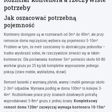
potrzeby
Jak oszacować potrzebną
pojemność
Kontenery dostępne są w rozmiarach od 3m³ do 40m³, ale przy
remoncie domu najczęściej wybiera się pojemności 5-10m³.
Problem w tym, że metr sześcienny to abstrakcyjna jednostka –
trudno wyobrazić sobie, ile rzeczywiście zmieści się w takim
kontenerze. Dla porównania: kontener 5m³ pomieści około 60-80
worków gruzu po 25 kg lub kompletne wyposażenie jednego
pokoju (stare meble, wykładzina, drzwi).
Remont łazienki z wymianą płytek, wanny i mebli generuje około
2-3m³ odpadów. Wymiana podłóg w domu 100m² to kolejne 3-
4m³. Rozbiórkowe prace przy ścianach działowych potrafią
wyprodukować 5-8m³ gruzu z jednej ściany.
Kompleksowy
remont domu 120m² zazwyczaj wymaga kontenera 10-15m³