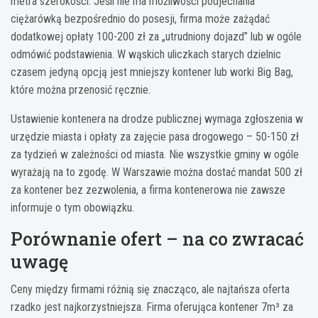
metra szerokości. Jeśli nie ma możliwości podjechania
ciężarówką bezpośrednio do posesji, firma może zażądać
dodatkowej opłaty 100-200 zł za „utrudniony dojazd” lub w ogóle
odmówić podstawienia. W wąskich uliczkach starych dzielnic
czasem jedyną opcją jest mniejszy kontener lub worki Big Bag,
które można przenosić ręcznie.
Ustawienie kontenera na drodze publicznej wymaga zgłoszenia w
urzędzie miasta i opłaty za zajęcie pasa drogowego – 50-150 zł
za tydzień w zależności od miasta. Nie wszystkie gminy w ogóle
wyrażają na to zgodę. W Warszawie można dostać mandat 500 zł
za kontener bez zezwolenia, a firma kontenerowa nie zawsze
informuje o tym obowiązku.
Porównanie ofert – na co zwracać
uwagę
Ceny między firmami różnią się znacząco, ale najtańsza oferta
rzadko jest najkorzystniejsza. Firma oferująca kontener 7m³ za