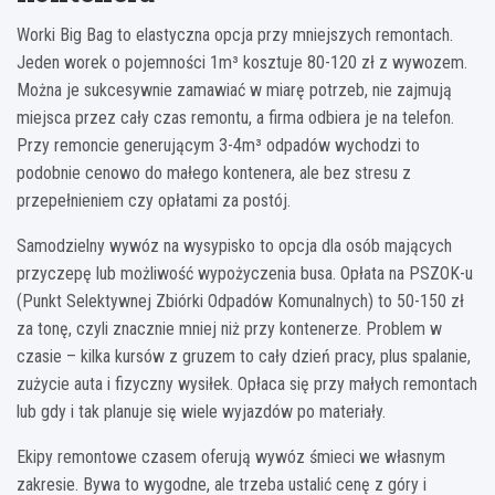
Worki Big Bag to elastyczna opcja przy mniejszych remontach.
Jeden worek o pojemności 1m³ kosztuje 80-120 zł z wywozem.
Można je sukcesywnie zamawiać w miarę potrzeb, nie zajmują
miejsca przez cały czas remontu, a firma odbiera je na telefon.
Przy remoncie generującym 3-4m³ odpadów wychodzi to
podobnie cenowo do małego kontenera, ale bez stresu z
przepełnieniem czy opłatami za postój.
Samodzielny wywóz na wysypisko to opcja dla osób mających
przyczepę lub możliwość wypożyczenia busa. Opłata na PSZOK-u
(Punkt Selektywnej Zbiórki Odpadów Komunalnych) to 50-150 zł
za tonę, czyli znacznie mniej niż przy kontenerze. Problem w
czasie – kilka kursów z gruzem to cały dzień pracy, plus spalanie,
zużycie auta i fizyczny wysiłek. Opłaca się przy małych remontach
lub gdy i tak planuje się wiele wyjazdów po materiały.
Ekipy remontowe czasem oferują wywóz śmieci we własnym
zakresie. Bywa to wygodne, ale trzeba ustalić cenę z góry i