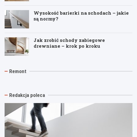
Wysokość barierki na schodach – jakie
są normy?
Jak zrobić schody zabiegowe
drewniane – krok po kroku
J
T
R
Remont
a
y
e
k
n
m
t
k
o
a
i
n
n
n
t
Redakcja poleca
i
a
p
o
s
o
w
t
d
y
a
k
k
r
l
o
ą
u
ń
e
c