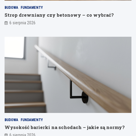
a
BUDOWA
FUNDAMENTY
n
Strop drewniany czy betonowy – co wybrać?
i
a
6 sierpnia 2026
BUDOWA
FUNDAMENTY
Wysokość barierki na schodach – jakie są normy?
6 sierpnia 2026