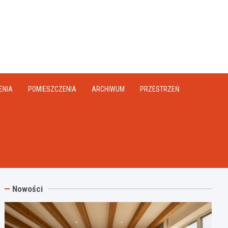
na.pl
ENIA
POMIESZCZENIA
ARCHIWUM
PRZESTRZEŃ
Nowości