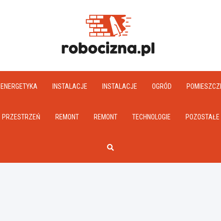
Robociz
ENERGETYKA
INSTALACJE
INSTALACJE
OGRÓD
POMIESZCZ
PRZESTRZEŃ
REMONT
REMONT
TECHNOLOGIE
POZOSTAŁE