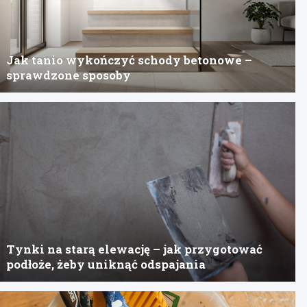
Jak tanio wykończyć schody betonowe –
sprawdzone sposoby
Tynki na starą elewację – jak przygotować
podłoże, żeby uniknąć odspajania