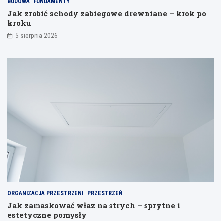
BUDOWA
FUNDAMENTY
a
Jak zrobić schody zabiegowe drewniane – krok po
n
kroku
i
a
5 sierpnia 2026
ORGANIZACJA PRZESTRZENI
PRZESTRZEŃ
Jak zamaskować właz na strych – sprytne i
estetyczne pomysły