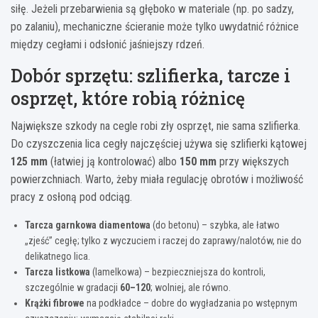
siłę. Jeżeli przebarwienia są głęboko w materiale (np. po sadzy,
po zalaniu), mechaniczne ścieranie może tylko uwydatnić różnice
między cegłami i odsłonić jaśniejszy rdzeń.
Dobór sprzętu: szlifierka, tarcze i
osprzęt, które robią różnicę
Największe szkody na cegle robi zły osprzęt, nie sama szlifierka.
Do czyszczenia lica cegły najczęściej używa się szlifierki kątowej
125 mm
(łatwiej ją kontrolować) albo
150 mm
przy większych
powierzchniach. Warto, żeby miała regulację obrotów i możliwość
pracy z osłoną pod odciąg.
Tarcza garnkowa diamentowa
(do betonu) – szybka, ale łatwo
„zjeść” cegłę; tylko z wyczuciem i raczej do zaprawy/nalotów, nie do
delikatnego lica.
Tarcza listkowa
(lamelkowa) – bezpieczniejsza do kontroli,
szczególnie w gradacji
60–120
; wolniej, ale równo.
Krążki fibrowe
na podkładce – dobre do wygładzania po wstępnym