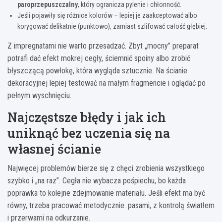
paroprzepuszczalny
, który ogranicza pylenie i chłonność.
Jeśli pojawiły się różnice kolorów – lepiej je zaakceptować albo
korygować delikatnie (punktowo), zamiast szlifować całość głębiej.
Z impregnatami nie warto przesadzać. Zbyt „mocny” preparat
potrafi dać efekt mokrej cegły, ściemnić spoiny albo zrobić
błyszczącą powłokę, która wygląda sztucznie. Na ścianie
dekoracyjnej lepiej testować na małym fragmencie i oglądać po
pełnym wyschnięciu.
Najczęstsze błędy i jak ich
uniknąć bez uczenia się na
własnej ścianie
Najwięcej problemów bierze się z chęci zrobienia wszystkiego
szybko i „na raz”. Cegła nie wybacza pośpiechu, bo każda
poprawka to kolejne zdejmowanie materiału. Jeśli efekt ma być
równy, trzeba pracować metodycznie: pasami, z kontrolą światłem
i przerwami na odkurzanie.