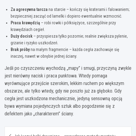
Za agresywna tarcza
na starcie – kończy się kraterami i falowaniem;
bezpieczniej zacząć od lamelki i dopiero ewentualnie wzmocnić.
Praca krawędzią
– robi rowki i półksiężyce, szczególnie przy
krawędziach cegieł.
Duży docisk
– przyspiesza tylko pozornie; realnie zwiększa pylenie,
grzanie i ryzyko uszkodzeń.
Brak próby
na małym fragmencie – każda cegła zachowuje się
inaczej, nawet w obrębie jednej ściany.
Jeśli po czyszczeniu wychodzą „mapy” i smugi, przyczyną zwykle
jest nierówny nacisk i praca punktowa. Wtedy pomaga
wyrównujące przejście szerokim, lekkim ruchem po większym
obszarze, ale tylko wtedy, gdy nie poszło już za głęboko. Gdy
cegła jest uszkodzona mechanicznie, jedyną sensowną opcją
bywa wymiana pojedynczych sztuk albo pogodzenie się z
defektem jako „charakterem” ściany.
Nawigacja