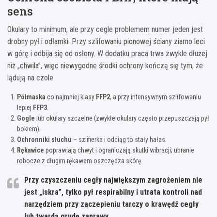
sens
Okulary to minimum, ale przy cegle problemem numer jeden jest
drobny pył i odłamki. Przy szlifowaniu pionowej ściany ziarno leci
w górę i odbija się od osłony. W dodatku praca trwa zwykle dłużej
niż „chwila”, więc niewygodne środki ochrony kończą się tym, że
lądują na czole.
Półmaska
co najmniej klasy
FFP2
, a przy intensywnym szlifowaniu
lepiej
FFP3
.
Gogle
lub okulary szczelne (zwykłe okulary często przepuszczają pył
bokiem).
Ochronniki słuchu
– szlifierka i odciąg to stały hałas.
Rękawice
poprawiają chwyt i ograniczają skutki wibracji; ubranie
robocze z długim rękawem oszczędza skórę.
Przy czyszczeniu cegły największym zagrożeniem nie
jest „iskra”, tylko
pył respirabilny
i utrata kontroli nad
narzędziem przy zaczepieniu tarczy o krawędź cegły
lub twardą grudę zaprawy.