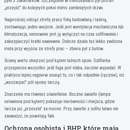
pyłu z zakamarków. Szczególnie w mieszkaniach pył potrafi
„przejść” do kolejnych pokoi mimo zamkniętych drzwi.
Najprościej odciąć strefę pracy folią budowlaną i taśmą,
zostawiając jedno wejście. Jeśli jest wentylacja mechaniczna lub
klimatyzacja, sensownie jest ją wyłączyć na czas szlifowania i
zabezpieczyć kratki nawiewne. Dobrze działa też lekko zwilżona
mata przy wyjściu ze strefy prac – zbiera pył z butów.
Ścianę warto obejrzeć pod kątem luźnych spoin. Szlifierka
przyspiesza wszystko: jeśli fuga jest słaba, zacznie wypadać. W
praktyce lepiej najpierw usunąć to, co i tak odpadnie (ręcznie), niż
„wyszarpać” pół spoiny tarczą.
Znaczenie ma również oświetlenie. Boczne światło (lampa
ustawiona pod kątem) pokazuje nierówności i miejsca, gdzie
tarcza już „przeszła” za mocno. Przy świetle z sufitu łatwo nie
zauważyć, że powstają fale.
Ochrona osobista i BHP, które mają