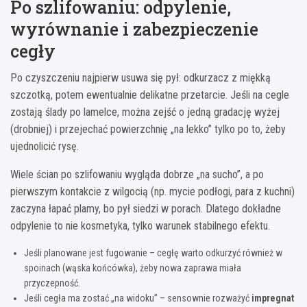
Po szlifowaniu: odpylenie,
wyrównanie i zabezpieczenie
cegły
Po czyszczeniu najpierw usuwa się pył: odkurzacz z miękką
szczotką, potem ewentualnie delikatne przetarcie. Jeśli na cegle
zostają ślady po lamelce, można zejść o jedną gradację wyżej
(drobniej) i przejechać powierzchnię „na lekko” tylko po to, żeby
ujednolicić rysę.
Wiele ścian po szlifowaniu wygląda dobrze „na sucho”, a po
pierwszym kontakcie z wilgocią (np. mycie podłogi, para z kuchni)
zaczyna łapać plamy, bo pył siedzi w porach. Dlatego dokładne
odpylenie to nie kosmetyka, tylko warunek stabilnego efektu.
Jeśli planowane jest fugowanie – cegłę warto odkurzyć również w
spoinach (wąska końcówka), żeby nowa zaprawa miała
przyczepność.
Jeśli cegła ma zostać „na widoku” – sensownie rozważyć
impregnat