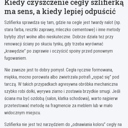
Kiedy czyszczenie cegły szlifierką
ma sens, a kiedy lepiej odpuścić
Szlifierka sprawdza się tam, gdzie na cegle jest twardy nalot (np.
stara farba, resztki zaprawy, mleczko cementowe) i inne metody
byłyby zbyt wolne albo nieskuteczne. Dobrze działa też przy
renowacji ściany po skuciu tynku, gdy trzeba wyrównać
„krawędzie” po zaprawie i oczyścić spoiny przed ponownym
fugowaniem.
Nie zawsze jest to dobry pomysł. Cegła ręcznie formowana,
miękka, mocno porowata albo zwietrzała potrafi „sypać się” pod
tarczą. W takich przypadkach agresywna obróbka mechaniczna
szybko robi dołki, wyrywa ziarno i zostawia brzydkie smugi. Jeśli
ściana ma być ozdobą (salon, klatka schodowa), warto najpierw
przetestować metodę na fragmencie za meblem lub w mało
widocznym miejscu.
Szlifierka nie jest też narzędziem do „odnawiania koloru” cegły na