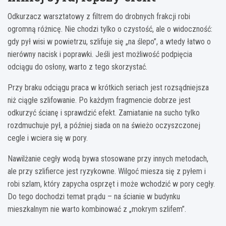
Odkurzacz warsztatowy z filtrem do drobnych frakcji robi
ogromną różnicę. Nie chodzi tylko o czystość, ale o widoczność:
gdy pył wisi w powietrzu, szlifuje się „na ślepo”, a wtedy łatwo o
nierówny nacisk i poprawki. Jeśli jest możliwość podpięcia
odciągu do osłony, warto z tego skorzystać.
Przy braku odciągu praca w krótkich seriach jest rozsądniejsza
niż ciągłe szlifowanie. Po każdym fragmencie dobrze jest
odkurzyć ścianę i sprawdzić efekt. Zamiatanie na sucho tylko
rozdmuchuje pył, a później siada on na świeżo oczyszczonej
cegle i wciera się w pory.
Nawilżanie cegły wodą bywa stosowane przy innych metodach,
ale przy szlifierce jest ryzykowne. Wilgoć miesza się z pyłem i
robi szlam, który zapycha osprzęt i może wchodzić w pory cegły.
Do tego dochodzi temat prądu – na ścianie w budynku
mieszkalnym nie warto kombinować z „mokrym szlifem”.