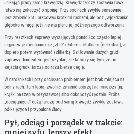
unikając pracy samą krawędzią. Krawędź tarczy zostawia rowki i
łatwo nią zahaczyć o spoinę. Przy spoinach zwykle sensownie
jest zmienić kąt i pracować krótkimi ruchami, ale bez „wjeżdżania”
głęboko w fugę, jeśli nie ma planu jej późniejszego odtworzenia.
Przy resztkach zaprawy wystających ponad lico często lepiej
najpierw je mechanicznie „zbić” dłutem i młotkiem (delikatnie), a
dopiero potem wyrównać szlifierką. Szlifowanie dużych grud
zaprawy diamentem jest szybkie, ale kończy się tym, że po
zejściu grudki tarcza od razu bierze cegłę.
W narożnikach i przy ościeżach problemem jest brak miejsca na
pełny ruch. Tam lepiej zwolnić, zmienić osprzęt na mniejszy (np.
krążki na rzep w przystawce) albo dokończyć ręcznie. Próba
„dociągnięcia” dużą tarczą pod samą krawędź zwykle zostawia
półksiężyce i przypalone ślady.
Pył, odciąg i porządek w trakcie:
mniej syfu, lepszy efekt